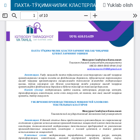
Yuklab olish
ПАХТА-ТЎҚИМАЧИЛИК КЛАСТЕРЛАРНИНГ ИШЛАБ ЧИҚАРИШ ҚУВВАТЛАРИНИНГ ОШИШИ