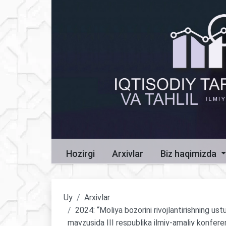
Hozirgi
Arxivlar
Biz haqimizda
Uy
Arxivlar
2024: “Moliya bozorini rivojlantirishning ustu
mavzusida III respublika ilmiy-amaliy konfere