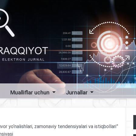
Mualliflar uchun
Jurnallar
vor yo‘nalishlari, zamonaviy tendensiyalari va istiqbollari”
nsiyasi