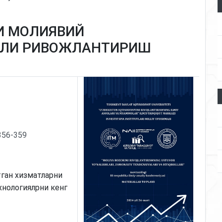
И МОЛИЯВИЙ
АЛИ РИВОЖЛАНТИРИШ
p356-359
тган хизматларни
нологиялрни кенг