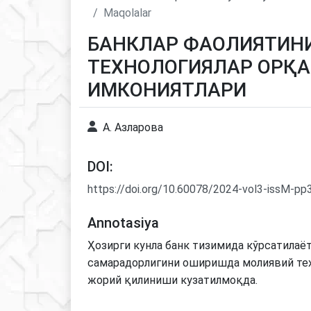
Maqolalar
БАНКЛАР ФАОЛИЯТИН
ТЕХНОЛОГИЯЛАР ОРҚ
ИМКОНИЯТЛАРИ
А. Азлаpова
DOI:
https://doi.org/10.60078/2024-vol3-issM-p
Annotasiya
Ҳозирги кунла банк тизимида кўрсатилаё
самарадорлигини оширишда молиявий тех
жорий қилиниши кузатилмоқда.