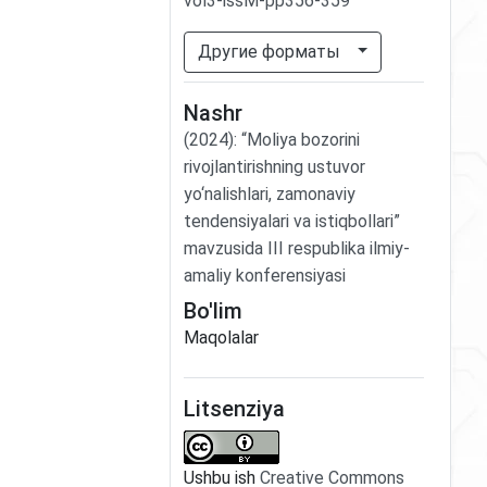
vol3-issM-pp356-359
Другие форматы
Nashr
(2024)
:
“Moliya bozorini
rivojlantirishning ustuvor
yo‘nalishlari, zamonaviy
tendensiyalari va istiqbollari”
mavzusida III respublika ilmiy-
amaliy konferensiyasi
Bo'lim
Maqolalar
Litsenziya
Ushbu ish
Creative Commons