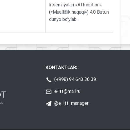
litsenziyalari «Attribution»
(«Mualliflik huquqi») 4.0 Butun
dunyo bo'ylab
.
KONTAKTLAR:
(+998) 94 643 30 39
e-itt@mail.ru
@e_itt_manager