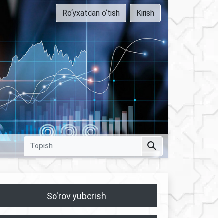
Ro‘yxatdan o‘tish
Kirish
So'rov yuborish