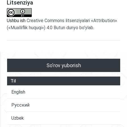
Litsenziya
Ushbu ish
Creative Commons litsenziyalari «Attribution»
(«Mualliflik huquqi») 4.0 Butun dunyo bo'ylab
.
So'rov yuborish
Til
English
Русский
Uzbek