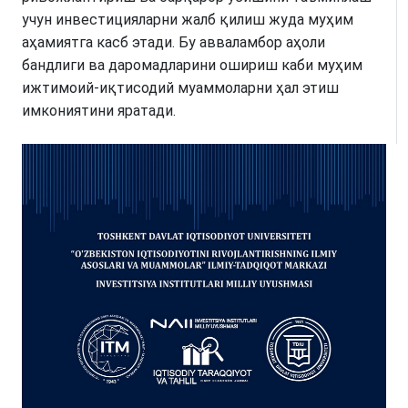
учун инвестицияларни жалб қилиш жуда муҳим
аҳамиятга касб этади. Бу авваламбор аҳоли
бандлиги ва даромадларини ошириш каби муҳим
ижтимоий-иқтисодий муаммоларни ҳал этиш
имкониятини яратади.