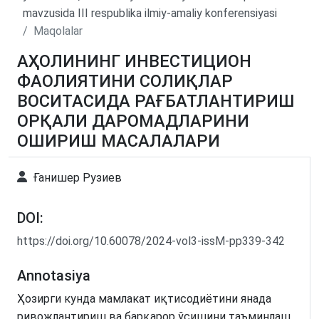
mavzusida III respublika ilmiy-amaliy konferensiyasi
Maqolalar
АҲОЛИНИНГ ИНВЕСТИЦИОН
ФАОЛИЯТИНИ СОЛИҚЛАР
ВОСИТАСИДА РАҒБАТЛАНТИРИШ
ОРҚАЛИ ДАРОМАДЛАРИНИ
ОШИРИШ МАСАЛАЛАРИ
Ғанишер Рузиев
DOI:
https://doi.org/10.60078/2024-vol3-issM-pp339-342
Annotasiya
Ҳозирги кунда мамлакат иқтисодиётини янада
ривожлантириш ва барқарор ўсишини таъминлаш