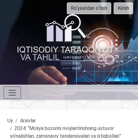
Ro‘yxatdan o‘tish
Kirish
Uy
Arxivlar
2024: “Moliya bozorini rivojlantirishning ustuvor
yo‘nalishlari, zamonaviy tendensiyalari va istiqbollari”