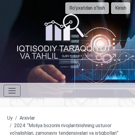
Ro‘yxatdan o‘tish
Kirish
Uy
Arxivlar
2024: “Moliya bozorini rivojlantirishning ustuvor
yo‘nalishlari, zamonaviy tendensiyalari va istiqbollari”