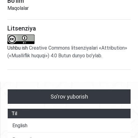
Bo'lim
Maqolalar
Litsenziya
Ushbu ish
Creative Commons litsenziyalari «Attribution»
(«Mualliflik huquqi») 4.0 Butun dunyo bo'ylab
.
So'rov yuborish
Til
English