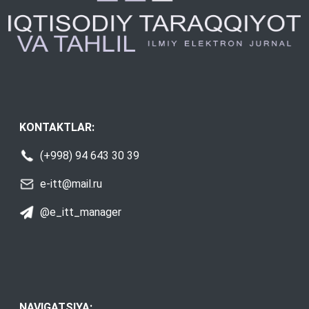
KONTAKTLAR:
(+998) 94 643 30 39
e-itt@mail.ru
@e_itt_manager
NAVIGATSIYA: