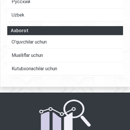
Русский
Uzbek
Axborot
O'quvchilar uchun
Mualliflar uchun
Kutubxonachilar uchun