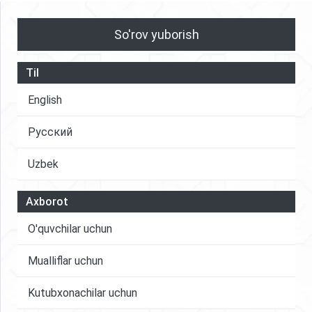
So'rov yuborish
Til
English
Русский
Uzbek
Axborot
O'quvchilar uchun
Mualliflar uchun
Kutubxonachilar uchun