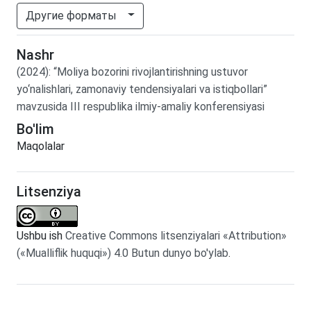
Другие форматы
Nashr
(2024)
:
“Moliya bozorini rivojlantirishning ustuvor
yo‘nalishlari, zamonaviy tendensiyalari va istiqbollari”
mavzusida III respublika ilmiy-amaliy konferensiyasi
Bo'lim
Maqolalar
Litsenziya
Ushbu ish
Creative Commons litsenziyalari «Attribution»
(«Mualliflik huquqi») 4.0 Butun dunyo bo'ylab
.