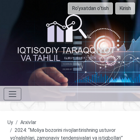
Ro‘yxatdan o‘tish
Kirish
Uy
Arxivlar
2024: “Moliya bozorini rivojlantirishning ustuvor
yo‘nalishlari, zamonaviy tendensiyalari va istiqbollari”