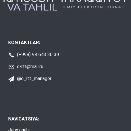
KONTAKTLAR:
(+998) 94 643 30 39
e-itt@mail.ru
@e_itt_manager
NAVIGATSIYA:
Joriy nashr