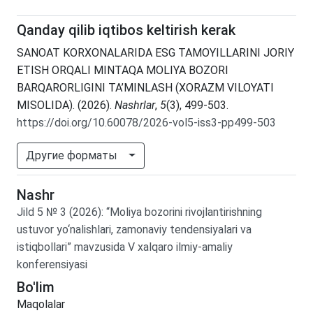
Qanday qilib iqtibos keltirish kerak
SANOAT KORXONALARIDA ESG TAMOYILLARINI JORIY
ETISH ORQALI MINTAQA MOLIYA BOZORI
BARQARORLIGINI TA’MINLASH (XORAZM VILOYATI
MISOLIDA). (2026).
Nashrlar
,
5
(3), 499-503.
https://doi.org/10.60078/2026-vol5-iss3-pp499-503
Другие форматы
Nashr
Jild
5
№
3
(2026)
:
“Moliya bozorini rivojlantirishning
ustuvor yo‘nalishlari, zamonaviy tendensiyalari va
istiqbollari” mavzusida V xalqaro ilmiy-amaliy
konferensiyasi
Bo'lim
Maqolalar