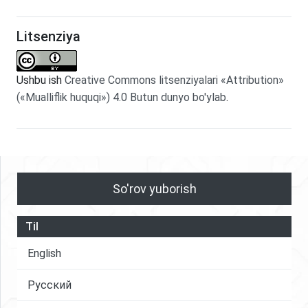
Litsenziya
Ushbu ish
Creative Commons litsenziyalari «Attribution»
(«Mualliflik huquqi») 4.0 Butun dunyo bo'ylab
.
So'rov yuborish
Til
English
Русский