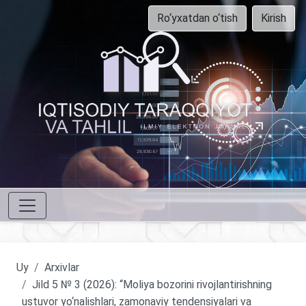
Ro‘yxatdan o‘tish
Kirish
Uy
Arxivlar
Jild 5 № 3 (2026): “Moliya bozorini rivojlantirishning
ustuvor yo‘nalishlari, zamonaviy tendensiyalari va