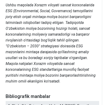
Ushbu maqolada Xorazm viloyati sanoat korxonalarida
ESG (Environmental, Social, Governance) tamoyillarini
joriy etish orqali mintaqa moliya bozori barqarorligini
ta'minlash istiqbollari tadqiq etilgan. Tadqiqotda
O'zbekiston moliya bozorining hozirgi holati, sanoat
korxonalarining moliyaviy samaradorligi va barqaror
rivojlanish o'rtasidagi bog'liqlik tahlil qilingan.
"O'zbekiston – 2030" strategiyasi doirasida ESG
mezonlarini mintaqa darajasida qo'llashning amaliy
usullari va bu boradagi xorijiy tajribalar o'rganilgan.
Maqola natijalari Xorazm viloyatida sanoat
korxonalarining ESG standartlariga muvofiq faoliyat
yuritishi mintaqa moliya bozorini barqarorlashtirishning
muhim omili ekanligini ko'rsatadi.
Bibliografik manbalar