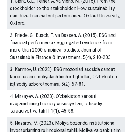
1. Clark, G.L., Feiner, A. va Viehs, M. (2015), From the
stockholder to the stakeholder: How sustainability
can drive financial outperformance, Oxford University,
Oxford.
2. Friede, G., Busch, T. va Bassen, A. (2015), ESG and
financial performance: aggregated evidence from
more than 2000 empirical studies, Journal of
Sustainable Finance & Investment, 5(4), 210-233.
3. Karimov, U. (2022), ESG mezonlari asosida sanoat
korxonalarini moliyalashtirish istiqbollari, O'zbekiston
iqtisodiy axborotnomasi, 5(2), 67-81.
4. Mirzayev, A. (2023), O'zbekiston sanoati
rivojlanishining hududiy xususiyatlari, Iqtisodiy
taraqqiyot va tahlil, 1(1), 45-58.
5. Nazarov, M. (2023), Moliya bozorida institutsional
investorlarning roli: regional tahlil, Moliya va bank tizimi