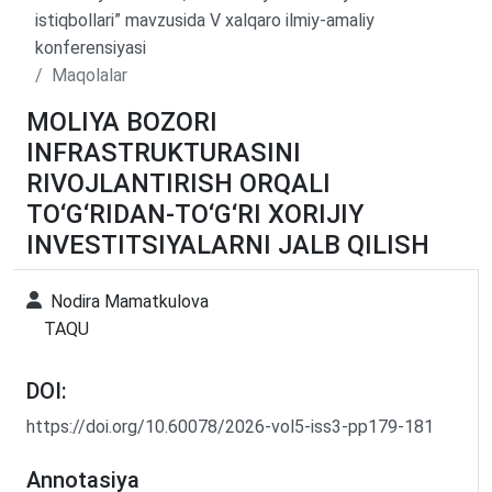
istiqbollari” mavzusida V xalqaro ilmiy-amaliy
konferensiyasi
Maqolalar
MOLIYA BOZORI
INFRASTRUKTURASINI
RIVOJLANTIRISH ORQALI
TO‘G‘RIDAN-TO‘G‘RI XORIJIY
INVESTITSIYALARNI JALB QILISH
Nodira Mamatkulova
TAQU
DOI:
https://doi.org/10.60078/2026-vol5-iss3-pp179-181
Annotasiya