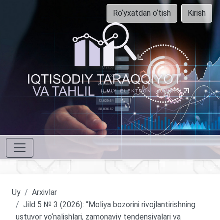
Ro‘yxatdan o‘tish
Kirish
Uy
Arxivlar
Jild 5 № 3 (2026): “Moliya bozorini rivojlantirishning
ustuvor yo‘nalishlari, zamonaviy tendensiyalari va