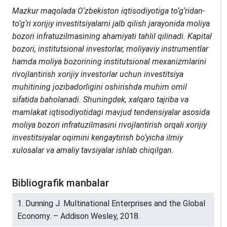
Mazkur maqolada O‘zbekiston iqtisodiyotiga to‘g‘ridan-
to‘g‘ri xorijiy investitsiyalarni jalb qilish jarayonida moliya
bozori infratuzilmasining ahamiyati tahlil qilinadi. Kapital
bozori, institutsional investorlar, moliyaviy instrumentlar
hamda moliya bozorining institutsional mexanizmlarini
rivojlantirish xorijiy investorlar uchun investitsiya
muhitining jozibadorligini oshirishda muhim omil
sifatida baholanadi. Shuningdek, xalqaro tajriba va
mamlakat iqtisodiyotidagi mavjud tendensiyalar asosida
moliya bozori infratuzilmasini rivojlantirish orqali xorijiy
investitsiyalar oqimini kengaytirish bo‘yicha ilmiy
xulosalar va amaliy tavsiyalar ishlab chiqilgan.
Bibliografik manbalar
1. Dunning J. Multinational Enterprises and the Global
Economy. – Addison Wesley, 2018.