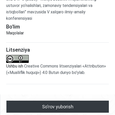
ustuvor yo‘nalishlari, zamonaviy tendensiyalari va
istiqbollari” mavzusida V xalqaro ilmiy-amaliy
konferensiyasi
Bo'lim
Maqolalar
Litsenziya
Ushbu ish
Creative Commons litsenziyalari «Attribution»
(«Mualliflik huquqi») 4.0 Butun dunyo bo'ylab
.
So'rov yuborish