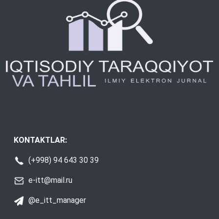
KONTAKTLAR:
(+998) 94 643 30 39
e-itt@mail.ru
@e_itt_manager