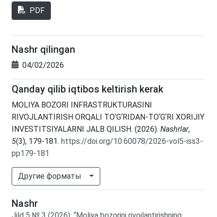
PDF
Nashr qilingan
04/02/2026
Qanday qilib iqtibos keltirish kerak
MOLIYA BOZORI INFRASTRUKTURASINI
RIVOJLANTIRISH ORQALI TO‘G‘RIDAN-TO‘G‘RI XORIJIY
INVESTITSIYALARNI JALB QILISH. (2026).
Nashrlar
,
5
(3), 179-181.
https://doi.org/10.60078/2026-vol5-iss3-
pp179-181
Другие форматы
Nashr
Jild
5
№
3
(2026)
:
“Moliya bozorini rivojlantirishning