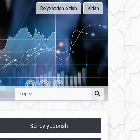
Ro‘yxatdan o‘tish
Kirish
So'rov yuborish