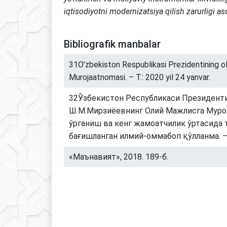
iqtisodiyotni modernizatsiya qilish zarurligi as
Bibliografik manbalar
31O’zbekiston Respublikasi Prezidentining ol
Murojaatnomasi. – T.: 2020 yil 24 yanvar.
32Ўзбекистон Республикаси Президент
Ш.М.Мирзиёевнинг Олий Мажлисга Мур
ўрганиш ва кенг жамоатчилик ўртасида 
бағишланган илмий-оммабоп қўлланма. – 
«Маънавият», 2018. 189-б.