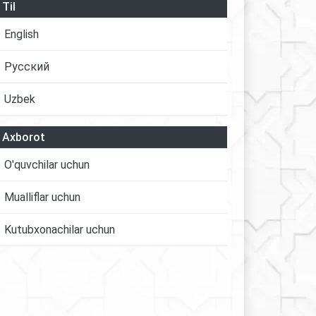
Til
English
Русский
Uzbek
Axborot
O'quvchilar uchun
Mualliflar uchun
Kutubxonachilar uchun