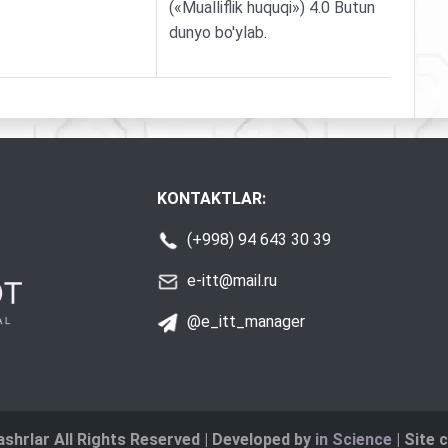
(«Mualliflik huquqi») 4.0 Butun
dunyo bo'ylab
.
KONTAKTLAR:
(+998) 94 643 30 39
e-itt@mail.ru
@e_itt_manager
shrlar All Rights Reserved | Developed by
in Science
| Site 