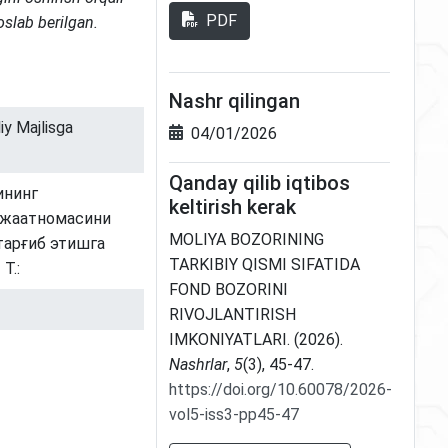
PDF
oslab berilgan.
Nashr qilingan
iy Majlisga
04/01/2026
Qanday qilib iqtibos
ининг
keltirish kerak
ожаатномасини
MOLIYA BOZORINING
тарғиб этишга
TARKIBIY QISMI SIFATIDA
Т.:
FOND BOZORINI
RIVOJLANTIRISH
IMKONIYATLARI. (2026).
Nashrlar
,
5
(3), 45-47.
https://doi.org/10.60078/2026-
vol5-iss3-pp45-47