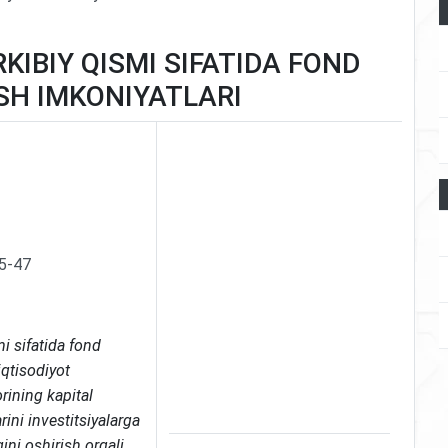
KIBIY QISMI SIFATIDA FOND
SH IMKONIYATLARI
45-47
i sifatida fond
iqtisodiyot
rining kapital
ini investitsiyalarga
gini oshirish orqali