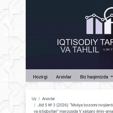
Hozirgi
Arxivlar
Biz haqimizda
Uy
Arxivlar
Jild 5 № 3 (2026): “Moliya bozorini rivojlant
va istiqbollari” mavzusida V xalqaro ilmiy-ama