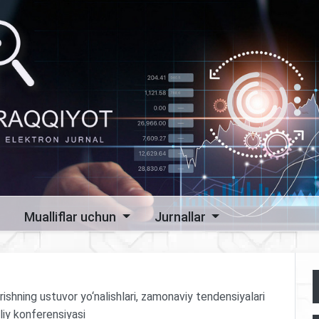
Mualliflar uchun
Jurnallar
irishning ustuvor yo‘nalishlari, zamonaviy tendensiyalari
liy konferensiyasi