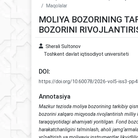
Maqolalar
MOLIYA BOZORINING TAR
BOZORINI RIVOJLANTIRI
Sherali Sultonov
Toshkent davlat iqtisodiyot universiteti
DOI:
https://doi.org/10.60078/2026-vol5-iss3-pp
Annotasiya
Mazkur tezisda moliya bozorining tarkibiy qism
bozorini xalqaro miqyosda rivojlantirish milliy 
taraqqiyotidagi ahamiyati yoritilgan. Fond bozo
harakatchanligini ta’minlash, aholi jamg‘armalar
yo‘naltirish va moliyaviy instrumentlar likvidlili