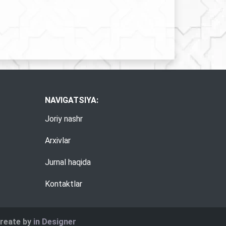
NAVIGATSIYA:
Joriy nashr
Arxivlar
Jurnal haqida
Kontaktlar
create by
in Designer