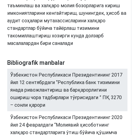
таъминлаш ва халқаро молия бозорларига кириш
имкониятларини кенгайтириш, шунингдек, ҳисоб ва
аудит соҳалари мутахассисларини халқаро
стандартлар бўйича тайёрлаш тизимини
такомиллаштириш хозирги кунда долзарб
масалалардан бири саналади
Bibliografik manbalar
Ўзбекистон Республикаси Президентининг 2017
йил 12 сентябрдаги “Республика банк тизимини
янада ривожлантириш ва барқарорлигини
ошириш чора тадбирлари тўғрисидаги ” ПҚ 3270
– сонли қарори
Ўзбекистон Республикаси Президентининг 2020
йил 24 февралдаги “Молиявий ҳисоботнинг
халқаро стандартларига ўтиш бўйича қўшимча