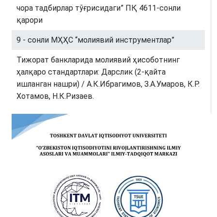
чора тадбирлар тўғрисидаги” ПҚ 4611-сонли
қарори
9 - сонли МҲҲС “молиявий инструментлар”
Тижорат банкларида молиявий ҳисоботнинг
ҳалқаро стандартлари: Дарслик (2-қайта
ишланган нашри) / А.К.Ибрагимов, З.А.Умаров, К.Р.
Хотамов, Н.К.Ризаев.