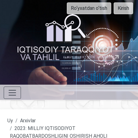
Ro‘yxatdan o‘tish
Kirish
Uy
Arxivlar
2023: MILLIY IQTISODIYOT
RAQOBATBARDOSHLIGINI OSHIRISH AHOLI