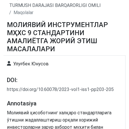
TURMUSH DARAJASI BARQARORLIGI OMILI
Maqolalar
МОЛИЯВИЙ ИНСТРУМЕНТЛАР
МҲХС 9 СТАНДАРТИНИ
АМАЛИЁТГА ЖОРИЙ ЭТИШ
МАСАЛАЛАРИ
Улуғбек Юнусов
DOI:
https://doi.org/10.60078/2023-vol1-iss1-pp203-205
Annotasiya
Молиявий ҳисоботнинг халқаро стандартларига
ўтишни жадаллаштириш орқали хорижий
инвесторларни зарур ахборот муҳити билан