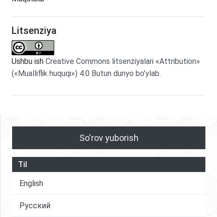
Litsenziya
Ushbu ish
Creative Commons litsenziyalari «Attribution»
(«Mualliflik huquqi») 4.0 Butun dunyo bo'ylab
.
So'rov yuborish
Til
English
Русский