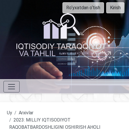
Ro‘yxatdan o‘tish
Kirish
Uy
Arxivlar
2023: MILLIY IQTISODIYOT
RAQOBATBARDOSHLIGINI OSHIRISH AHOLI