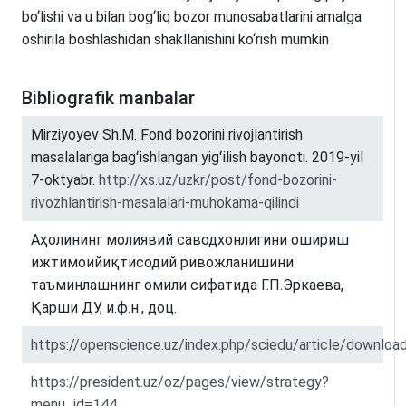
bo‘lishi va u bilan bog‘liq bozor munosabatlarini amalga
oshirila boshlashidan shakllanishini ko‘rish mumkin
Bibliografik manbalar
Mirziyoyev Sh.M. Fond bozorini rivojlantirish
masalalariga bagʻishlangan yigʻilish bayonoti. 2019-yil
7-oktyabr.
http://xs.uz/uzkr/post/fond-bozorini-
rivozhlantirish-masalalari-muhokama-qilindi
Аҳолининг молиявий саводхонлигини ошириш
ижтимоийиқтисодий ривожланишини
таъминлашнинг омили сифатида Г.П.Эркаева,
Қарши ДУ, и.ф.н., доц.
https://openscience.uz/index.php/sciedu/article/downl
https://president.uz/oz/pages/view/strategy?
menu_id=144