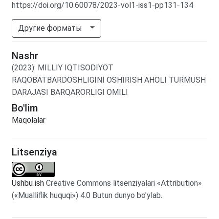
https://doi.org/10.60078/2023-vol1-iss1-pp131-134
Другие форматы
Nashr
(2023)
:
MILLIY IQTISODIYOT
RAQOBATBARDOSHLIGINI OSHIRISH AHOLI TURMUSH
DARAJASI BARQARORLIGI OMILI
Bo'lim
Maqolalar
Litsenziya
Ushbu ish
Creative Commons litsenziyalari «Attribution»
(«Mualliflik huquqi») 4.0 Butun dunyo bo'ylab
.