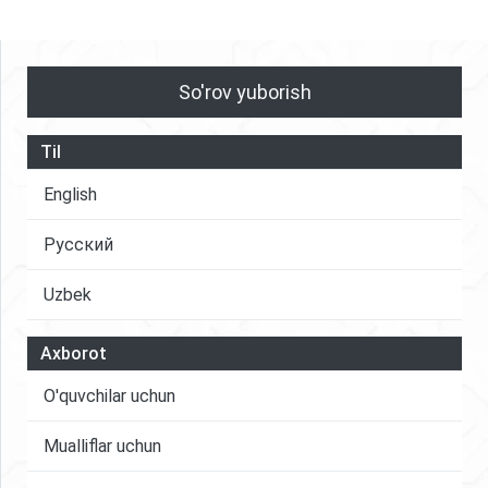
So'rov yuborish
Til
English
Русский
Uzbek
Axborot
O'quvchilar uchun
Mualliflar uchun