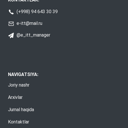
(+998) 94 643 30 39
e-itt@mail.ru
@e_itt_manager
NAVIGATSIYA:
Joriy nashr
Arxivlar
Jurnal haqida
Kontaktlar