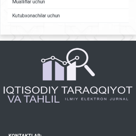
Mualliflar uchun
Kutubxonachilar uchun
KONTAKTLAR: