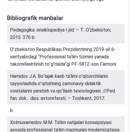
Bibliografik manbalar
Pedagogika: ensiklopediya I jild. – T.: O‘zbekiston,
2015. 376 b.
Oʻzbekiston Respublikasi Prezidentining 2019-yil 6-
sentyabrdagi “Professional taʼlim tizimini yanada
takomillashtirish toʻgʻrisida”gi PF-5812-son Farmoni
Hamidov J.A. Boʻlajak kasb taʼlimi oʻqituvchilarini
tayyorlashda oʻqitishning zamonaviy didaktik
vositalarini yaratish va qoʻllash texnologiyasi. //Ped.
fan. dok... diss. avtoreferati. – Toshkent, 2017.
b.
Xolmuxamedov M.M. Ta’lim natijalari konsepsiyasi
asosida professional ta’lim mazmunini modernizatsiya