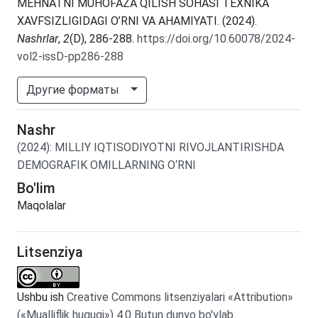
MEHNATNI MUHOFAZA QILISH SOHASI TEXNIKA
XAVFSIZLIGIDAGI O’RNI VA AHAMIYATI. (2024).
Nashrlar
,
2
(D), 286-288.
https://doi.org/10.60078/2024-
vol2-issD-pp286-288
Другие форматы
Nashr
(2024)
:
MILLIY IQTISODIYOTNI RIVOJLANTIRISHDA
DEMOGRAFIK OMILLARNING O‘RNI
Bo'lim
Maqolalar
Litsenziya
Ushbu ish
Creative Commons litsenziyalari «Attribution»
(«Mualliflik huquqi») 4.0 Butun dunyo bo'ylab
.