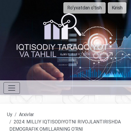
Ro‘yxatdan o‘tish
Kirish
Uy
Arxivlar
2024: MILLIY IQTISODIYOTNI RIVOJLANTIRISHDA
DEMOGRAFIK OMILLARNING O‘RNI