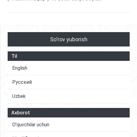
So'rov yuborish
Til
English
Русский
Uzbek
Axborot
O'quvchilar uchun