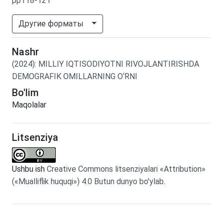
pp118-121
Другие форматы
Nashr
(2024)
:
MILLIY IQTISODIYOTNI RIVOJLANTIRISHDA
DEMOGRAFIK OMILLARNING O‘RNI
Bo'lim
Maqolalar
Litsenziya
Ushbu ish
Creative Commons litsenziyalari «Attribution»
(«Mualliflik huquqi») 4.0 Butun dunyo bo'ylab
.