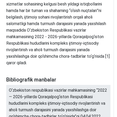
xizmatlar sohasining kelgusi besh yildagi istiqbollarini
hamda har bir tuman va shaharning “o‘sish nuqtalari”ni
belgilash, ijtimoiy sohani rivojlantirish orqali aholi
salomatligi hamda turmush darajasini yanada yaxshilash
maqsadida O‘zbekiston Respublikasi vazirlar
mahkamasining 2022 - 2026-yillarda Qoraqalpog‘iston
Respublikasi hududlarini kompleks ijtimoiy-iqtisodiy
rivojlantirish va aholi turmush darajasini yanada
yaxshilashga doir qo‘shimcha chora-tadbirlar to‘g‘risida [1]
qaror qiladi.
Bibliografik manbalar
O‘zbekiston respublikasi vazirlar mahkamasining “2022
— 2026-yillarda Qoraqalpog‘iston Respublikasi
hududlarini kompleks ijtimoiy-iqtisodiy rivojlantirish va
aholi turmush darajasini yanada yaxshilashga doir
qo‘shimcha chora-tadbirlar to‘g‘risida”gi 04.04.2022