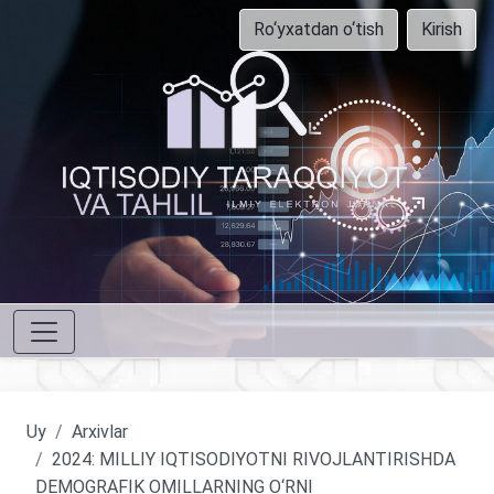
Ro‘yxatdan o‘tish
Kirish
Uy
Arxivlar
2024: MILLIY IQTISODIYOTNI RIVOJLANTIRISHDA
DEMOGRAFIK OMILLARNING O‘RNI