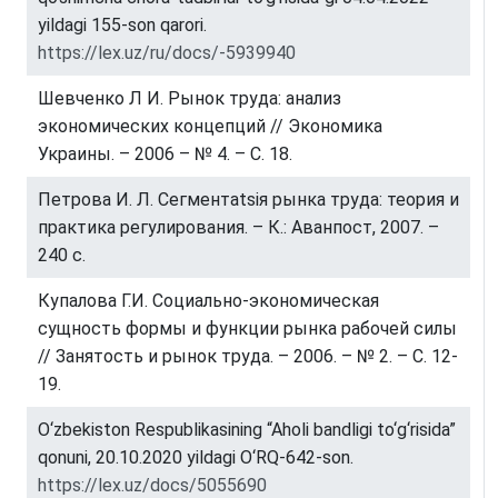
yildagi 155-son qarori.
https://lex.uz/ru/docs/-5939940
Шевченко Л И. Рынок труда: анализ
экономических концепций // Экономика
Украины. – 2006 – № 4. – С. 18.
Петрова И. Л. Сегментatsiя рынка труда: теория и
практика регулирования. – К.: Аванпост, 2007. –
240 с.
Купалова Г.И. Социально-экономическая
сущность формы и функции рынка рабочей силы
// Занятость и рынок труда. – 2006. – № 2. – С. 12-
19.
O‘zbekiston Respublikasining “Aholi bandligi to‘g‘risida”
qonuni, 20.10.2020 yildagi O‘RQ-642-son.
https://lex.uz/docs/5055690