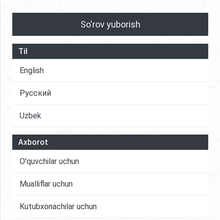
So'rov yuborish
Til
English
Русский
Uzbek
Axborot
O'quvchilar uchun
Mualliflar uchun
Kutubxonachilar uchun