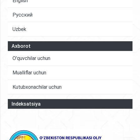
English
Umuman olganda, korporativ boshqaruvni
samarali rivojlantirish korxonalar faoliyatining
Русский
natijadorligini oshirish bilan birga, iqtisodiy
Uzbek
barqarorlikni mustahkamlashga xizmat qiladi
Axborot
O'quvchilar uchun
Mualliflar uchun
Kutubxonachilar uchun
Indeksatsiya