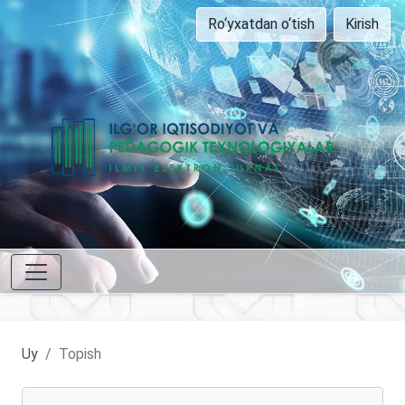
Ro‘yxatdan o‘tish
Kirish
Uy
Topish
Maqolalarni qidirish