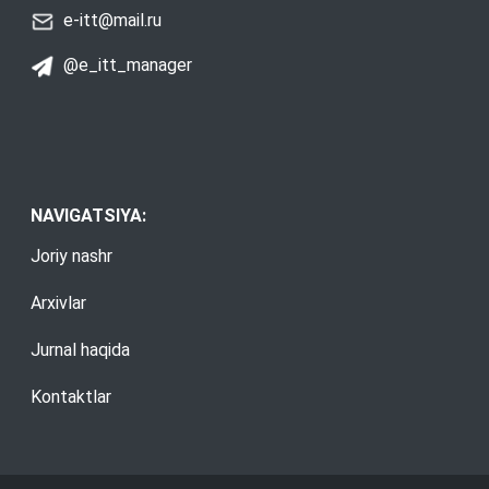
e-itt@mail.ru
@e_itt_manager
NAVIGATSIYA:
Joriy nashr
Arxivlar
Jurnal haqida
Kontaktlar