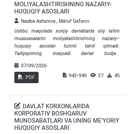
MOLIYALASHTIRISHNING NAZARIY-
ilmiy izlanish davlat boshqaruvida oshkoralik,
HUQUQIY ASOSLARI
moliyaviy intizom va resurslardan oqilona
foydalanish imkoniyatlarini kengaytirishga xizmat
Nasiba Ashurova , Ma’ruf Gafurov
qiladi.
Ushbu maqolada xorijiy davlatlarda oliy ta’lim
muassasalarini moliyalashtirishning nazariy–
huquqiy asoslari tizimli tahlil qilinadi.
Tadqiqotning maqsadi davlat budjeti,
shartnomaviy o‘qitish, grantlar va xayriya
07/09/2026
endowmentlari kabi manbalar uyg‘unligining
943-949
57
45
huquqiy dizaynini aniqlash hamda samarali
PDF
moliyalashtirishni belgilovchi institutlarni qiyosiy
baholashdan iborat. Metodologiya sifatida
institutsional tahlil, normativ-huquqiy hujjatlarni
DAVLAT KORXONLARIDA
kontent tahlil qilish, hamda OECD va Yevropa oliy
KORPORATIV BOSHQARUV
ta’lim makoni indikatorlari asosida qiyosiy
MUNOSABATLARI VA UNING ME’YORIY
yondashuv qo‘llanildi. Ilmiy yangilik
HUQUQIY ASOSLARI
moliyalashtirish modellarini uch qatlamli