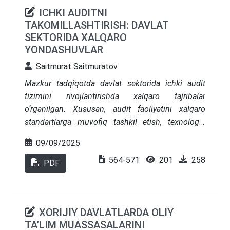
ICHKI AUDITNI
TAKOMILLASHTIRISH: DAVLAT
SEKTORIDA XALQARO
YONDASHUVLAR
Saitmurat Saitmuratov
Mazkur tadqiqotda davlat sektorida ichki audit
tizimini rivojlantirishda xalqaro tajribalar
o‘rganilgan. Xususan, audit faoliyatini xalqaro
standartlarga muvofiq tashkil etish, texnologik
integratsiyaning roli hamda auditorlarning
09/09/2025
mustaqilligini kafolatlovchi omillar tahlil qilingan.
564-571
201
258
Malayziya, Janubiy Afrika, Germaniya va boshqa
PDF
davlatlardagi amaliy tajribalar misolida ichki audit
samaradorligini oshirish bo‘yicha ko‘rilgan choralar
va ularning natijalari ko‘rsatib berilgan. Shu asosda
XORIJIY DAVLATLARDA OLIY
O‘zbekistonda ichki audit tizimini takomillashtirish
TA’LIM MUASSASALARINI
uchun tegishli tavsiyalar ishlab chiqilgan. Ushbu