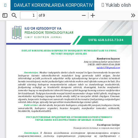
Yuklab olish
DAVLAT KORXONLARIDA KORPORATIV BOSHQARUV MUNOSABATLARI VA UNING ME’YORIY HUQUQIY ASOSLARI