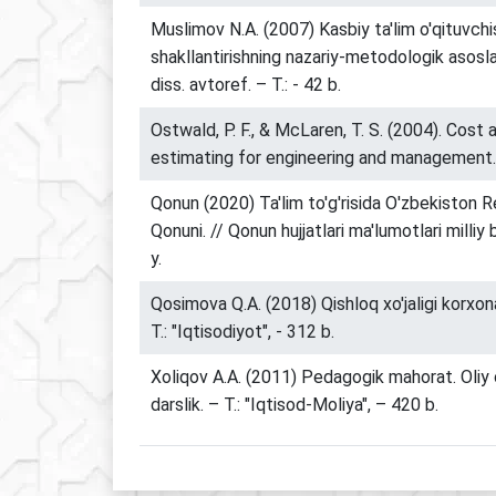
Muslimov N.A. (2007) Kasbiy ta'lim o'qituvchis
shakllantirishning nazariy-metodologik asoslari.
diss. avtoref. – T.: - 42 b.
Ostwald, P. F., & McLaren, T. S. (2004). Cost 
estimating for engineering and management. 
Qonun (2020) Ta'lim to'g'risida O'zbekiston R
Qonuni. // Qonun hujjatlari ma'lumotlari milliy
y.
Qosimova Q.A. (2018) Qishloq xo'jaligi korxonal
T.: "Iqtisodiyot", - 312 b.
Xoliqov A.A. (2011) Pedagogik mahorat. Oliy o
darslik. – T.: "Iqtisod-Moliya", – 420 b.