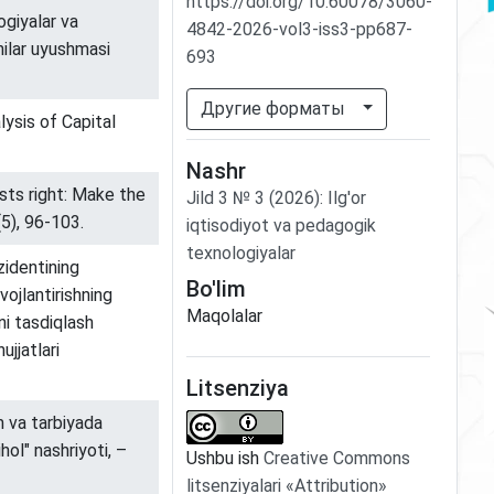
https://doi.org/10.60078/3060-
giyalar va
4842-2026-vol3-iss3-pp687-
hilar uyushmasi
693
Другие форматы
lysis of Capital
Nashr
osts right: Make the
Jild
3
№
3
(2026)
:
Ilg'or
5), 96-103.
iqtisodiyot va pedagogik
texnologiyalar
identining
Bo'lim
vojlantirishning
Maqolalar
ni tasdiqlash
ujjatlari
Litsenziya
 va tarbiyada
hol" nashriyoti, –
Ushbu ish
Creative Commons
litsenziyalari «Attribution»