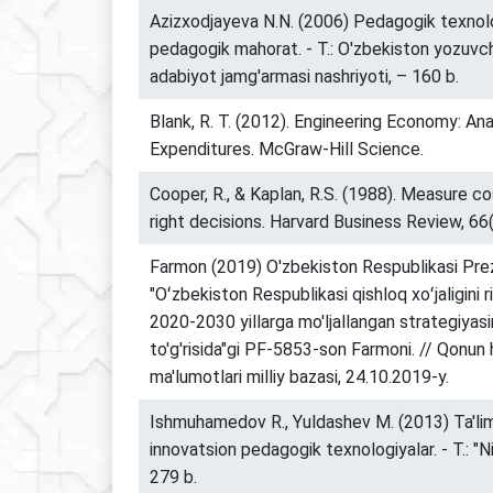
Azizxodjayeva N.N. (2006) Pedagogik texnolo
pedagogik mahorat. - T.: O'zbekiston yozuvc
adabiyot jamg'armasi nashriyoti, – 160 b.
Blank, R. T. (2012). Engineering Economy: Ana
Expenditures. McGraw-Hill Science.
Cooper, R., & Kaplan, R.S. (1988). Measure c
right decisions. Harvard Business Review, 66(
Farmon (2019) O'zbekiston Respublikasi Prez
"Oʻzbekiston Respublikasi qishloq xoʻjaligini ri
2020-2030 yillarga mo'ljallangan strategiyasi
to'g'risida"gi PF-5853-son Farmoni. // Qonun h
ma'lumotlari milliy bazasi, 24.10.2019-y.
Ishmuhamedov R., Yuldashev M. (2013) Ta'lim
innovatsion pedagogik texnologiyalar. - T.: "Ni
279 b.