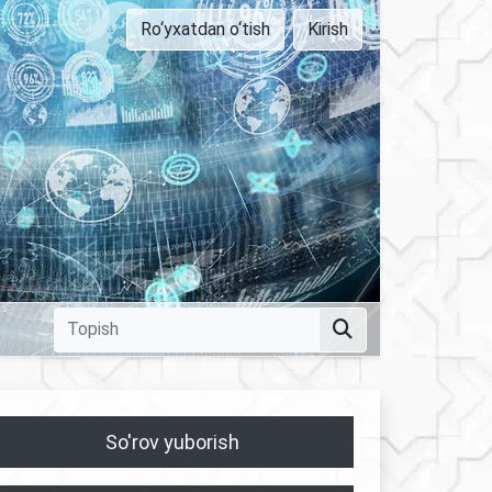
Ro‘yxatdan o‘tish
Kirish
So'rov yuborish