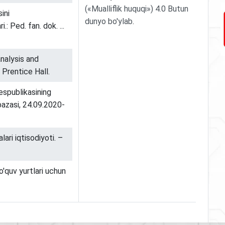
(«Mualliflik huquqi») 4.0 Butun
ini
dunyo bo'ylab
.
: Ped. fan. dok. ...
analysis and
Prentice Hall.
espublikasining
 bazasi, 24.09.2020-
ari iqtisodiyoti. –
'quv yurtlari uchun