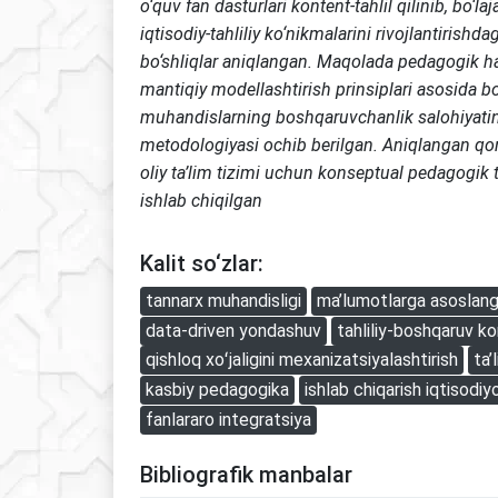
o‘quv fan dasturlari kontent-tahlil qilinib, bo‘
iqtisodiy-tahliliy ko‘nikmalarini rivojlantirishda
bo‘shliqlar aniqlangan. Maqolada pedagogik ha
mantiqiy modellashtirish prinsiplari asosida bo
muhandislarning boshqaruvchanlik salohiyatin
metodologiyasi ochib berilgan. Aniqlangan qo
oliy ta’lim tizimi uchun konseptual pedagogik
ishlab chiqilgan
Kalit so‘zlar:
tannarx muhandisligi
ma’lumotlarga asoslang
data-driven yondashuv
tahliliy-boshqaruv k
qishloq xoʻjaligini mexanizatsiyalashtirish
ta’
kasbiy pedagogika
ishlab chiqarish iqtisodiy
fanlararo integratsiya
Bibliografik manbalar