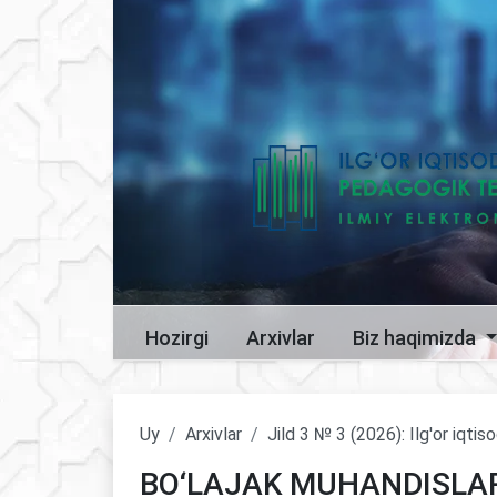
Hozirgi
Arxivlar
Biz haqimizda
Uy
Arxivlar
Jild 3 № 3 (2026): Ilg'or iqti
BO‘LAJAK MUHANDISLAR