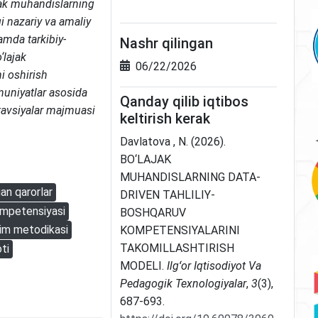
lajak muhandislarning
gi nazariy va amaliy
mda tarkibiy-
Nashr qilingan
‘lajak
06/22/2026
i oshirish
nuniyatlar asosida
Qanday qilib iqtibos
 tavsiyalar majmuasi
keltirish kerak
Davlatova , N. (2026).
BO‘LAJAK
MUHANDISLARNING DATA-
an qarorlar
DRIVEN TAHLILIY-
ompetensiyasi
BOSHQARUV
lim metodikasi
KOMPETENSIYALARINI
TAKOMILLASHTIRISH
oti
MODELI.
Ilgʻor Iqtisodiyot Va
Pedagogik Texnologiyalar
,
3
(3),
687-693.