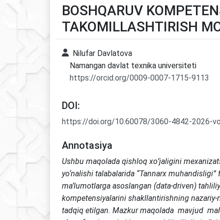
BOSHQARUV KOMPETENS
TAKOMILLASHTIRISH MO
Nilufar Davlatova
Namangan davlat texnika universiteti
https://orcid.org/0009-0007-1715-9113
DOI:
https://doi.org/10.60078/3060-4842-2026-v
Annotasiya
Ushbu maqolada qishloq xoʻjaligini mexanizatsi
yo‘nalishi talabalarida “Tannarx muhandisligi” 
ma’lumotlarga asoslangan (data-driven) tahlil
kompetensiyalarini shakllantirishning nazariy-
tadqiq etilgan. Mazkur maqolada mavjud mala