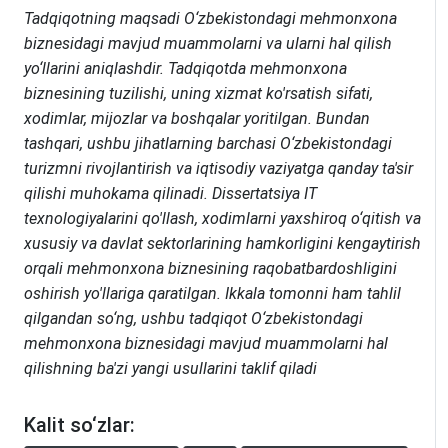
Tadqiqotning maqsadi O‘zbekistondagi mehmonxona
biznesidagi mavjud muammolarni va ularni hal qilish
yo‘llarini aniqlashdir. Tadqiqotda mehmonxona
biznesining tuzilishi, uning xizmat ko'rsatish sifati,
xodimlar, mijozlar va boshqalar yoritilgan. Bundan
tashqari, ushbu jihatlarning barchasi O‘zbekistondagi
turizmni rivojlantirish va iqtisodiy vaziyatga qanday ta'sir
qilishi muhokama qilinadi. Dissertatsiya IT
texnologiyalarini qo'llash, xodimlarni yaxshiroq o‘qitish va
xususiy va davlat sektorlarining hamkorligini kengaytirish
orqali mehmonxona biznesining raqobatbardoshligini
oshirish yo'llariga qaratilgan. Ikkala tomonni ham tahlil
qilgandan so‘ng, ushbu tadqiqot O‘zbekistondagi
mehmonxona biznesidagi mavjud muammolarni hal
qilishning ba'zi yangi usullarini taklif qiladi
Kalit so‘zlar: