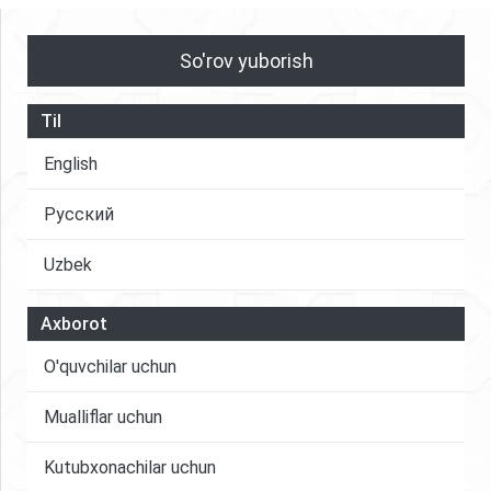
So'rov yuborish
Til
English
Русский
Uzbek
Axborot
O'quvchilar uchun
Mualliflar uchun
Kutubxonachilar uchun