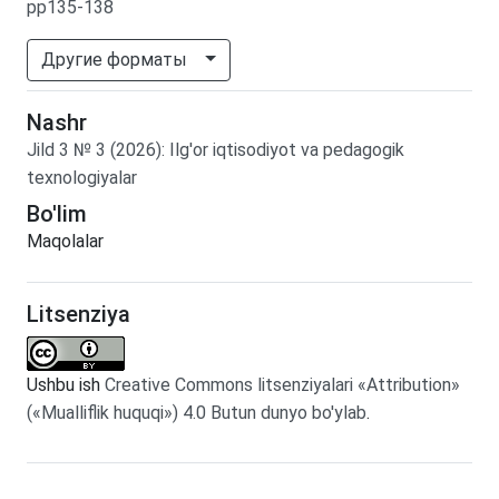
pp135-138
Другие форматы
Nashr
Jild
3
№
3
(2026)
:
Ilg'or iqtisodiyot va pedagogik
texnologiyalar
Bo'lim
Maqolalar
Litsenziya
Ushbu ish
Creative Commons litsenziyalari «Attribution»
(«Mualliflik huquqi») 4.0 Butun dunyo bo'ylab
.