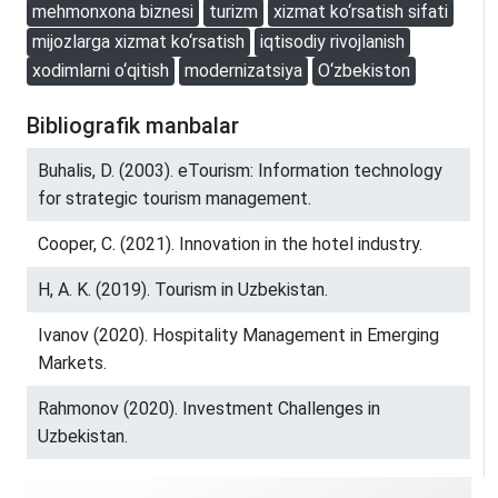
mehmonxona biznesi
turizm
xizmat ko‘rsatish sifati
mijozlarga xizmat ko‘rsatish
iqtisodiy rivojlanish
xodimlarni o‘qitish
modernizatsiya
O‘zbekiston
Bibliografik manbalar
Buhalis, D. (2003). eTourism: Information technology
for strategic tourism management.
Cooper, C. (2021). Innovation in the hotel industry.
H, A. K. (2019). Tourism in Uzbekistan.
Ivanov (2020). Hospitality Management in Emerging
Markets.
Rahmonov (2020). Investment Challenges in
Uzbekistan.