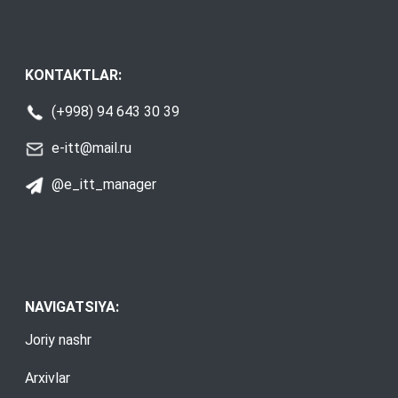
KONTAKTLAR:
(+998) 94 643 30 39
e-itt@mail.ru
@e_itt_manager
NAVIGATSIYA:
Joriy nashr
Arxivlar