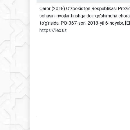
Qaror (2018) O‘zbekiston Respublikasi Prezide
sohasini rivojlantirishga doir qo‘shimcha chora
to‘g‘risida. PQ-367-son, 2018-yil 6-noyabr. [E
https://lex.uz
.