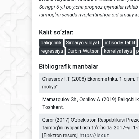
So‘nggi 5 yil bo‘yicha prognoz qiymatlar ishlab c
tarmog‘ini yanada rivojlantirishga oid amaliy xu
Kalit so‘zlar:
baliqchilik
Sirdaryo viloyati
iqtisodiy tahlil
regressiya
Durbin-Watson
korrelyatsiya
p
Bibliografik manbalar
G‘nasarov I.T. (2008) Ekonometrika. 1-qism. 
moliya”.
Mamatqulov Sh., Ochilov A. (2019) Baliqchilik 
Toshkent.
Qaror (2017) O‘zbekiston Respublikasi Prezide
tarmog‘ini rivojlantirish to‘g‘risida. 2017-yil 1
[Elektron resurs]:
https://lex.uz
.