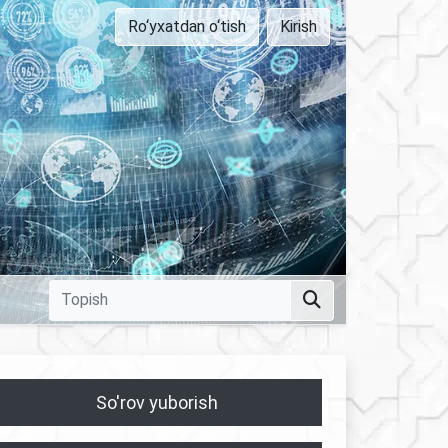
Ro‘yxatdan o‘tish
Kirish
So'rov yuborish