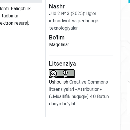
Nashr
nti. Baliqchilik
Jild
2
№
3
(2025)
:
Ilg'or
-tadbirlar
iqtisodiyot va pedagogik
lektron resurs]:
texnologiyalar
Bo'lim
Maqolalar
Litsenziya
Ushbu ish
Creative Commons
litsenziyalari «Attribution»
(«Mualliflik huquqi») 4.0 Butun
dunyo bo'ylab
.