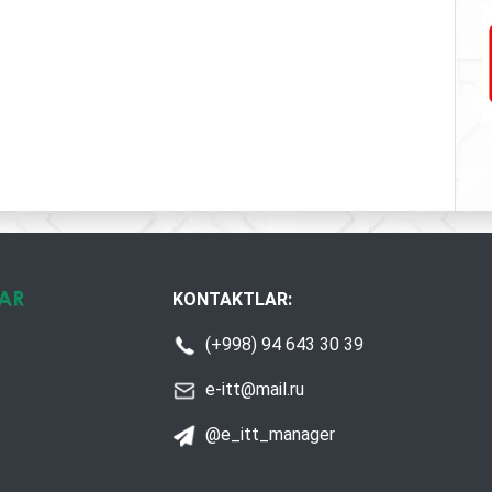
KONTAKTLAR:
(+998) 94 643 30 39
e-itt@mail.ru
@e_itt_manager