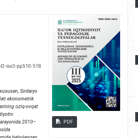
ol2-iss3-pp510-518
xususan, Sirdaryo
olati ekonometrik
larining oziq-ovqat
diyotni
PDF
il jarayonida 2010–
sosida
damida baholangan.