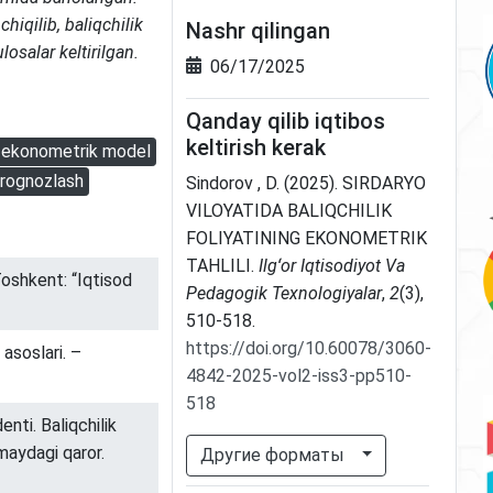
hiqilib, baliqchilik
Nashr qilingan
losalar keltirilgan.
06/17/2025
Qanday qilib iqtibos
keltirish kerak
ekonometrik model
rognozlash
Sindorov , D. (2025). SIRDARYO
VILOYATIDA BALIQCHILIK
FOLIYATINING EKONOMETRIK
TAHLILI.
Ilgʻor Iqtisodiyot Va
Toshkent: “Iqtisod
Pedagogik Texnologiyalar
,
2
(3),
510-518.
https://doi.org/10.60078/3060-
asoslari. –
4842-2025-vol2-iss3-pp510-
518
nti. Baliqchilik
-maydagi qaror.
Другие форматы