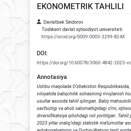
EKONOMETRIK TAHLILI
Davlatbek Sindorov
Toshkent davlat iqtisodiyot universiteti
https://orcid.org/0009-0003-3299-824X
DOI:
https://doi.org/10.60078/3060-4842-2025-v
Annotasiya
Ushbu maqolada O‘zbekiston Respublikasida, 
viloyatida baliqchilik sohasining rivojlanish h
usullar asosida tahlil qilingan. Baliq mahsulot
xavfsizligi va aholi salomatligidagi o‘rni, iqtiso
diversifikatsiya qilishdagi roli yoritilgan. Tahl
2023 yillar oralig‘idagi statistik ma’lumotlar a
avtokorrelyatsion va Durbin-Watson testi yor