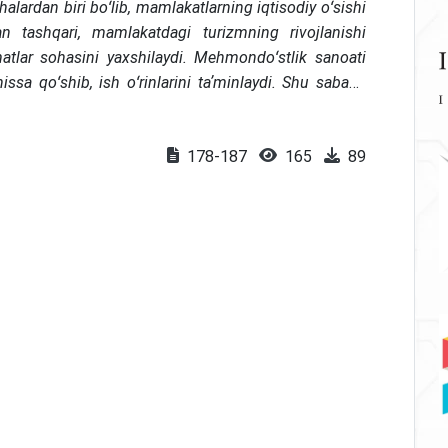
lardan biri boʻlib, mamlakatlarning iqtisodiy oʻsishi
n tashqari, mamlakatdagi turizmning rivojlanishi
zmatlar sohasini yaxshilaydi. Mehmondoʻstlik sanoati
ssa qoʻshib, ish oʻrinlarini taʼminlaydi. Shu sababli
hun katta saʼy-harakatlarni amalga oshiradilar. Hozirgi
lashga alohida eʼtibor qaratilmoqda. Shuning uchun
178-187
165
89
nish va istiqbolli yoʻnalishlarni aniqlash muhimdir.
ik resurslarni boshqarish tendensiyalari, shuningdek,
ri oʻrganilgan