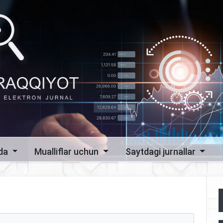
zda
Mualliflar uchun
Saytdagi jurnallar