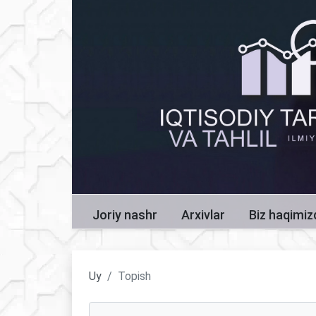
Joriy nashr
Arxivlar
Biz haqimi
Uy
Topish
Maqolalarni qidirish