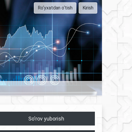
Ro‘yxatdan o‘tish
Kirish
So'rov yuborish