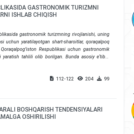
LIKASIDA GASTRONOMIK TURIZMNI
RNI ISHLAB CHIQISH
ikasida gastronomik turizmning rivojlanishi, uning
i uchun yaratilayotgan shart-sharoitlar, qoraqalpoq
a, Qoraqalpogʻiston Respublikasi uchun gastronomik
ni yaratish tahlili olib borilgan. Bunda asosiy eʼtibor
 tegishli milliy taomlarni targʻib qilish, uni turizm
h kabilar keltirib oʻtilgan. Bundan tashqari, qoraqalpoq
112-122
204
99
sir etuvchi omillar hamda baʼzi tavsiyalar mushohada
dan izlanishlar asosida “Qalʼalar saltanati –
nlik tur va uning hisob-kitobi tuzib chiqilgan.
ARALI BOSHQARISH TENDENSIYALARI
MALGA OSHIRILISHI