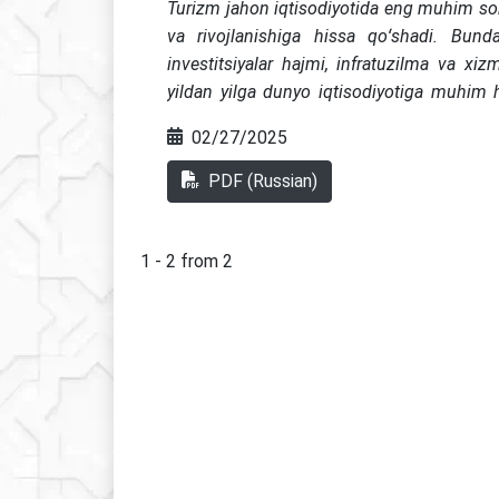
Turizm jahon iqtisodiyotida eng muhim soha
va rivojlanishiga hissa qoʻshadi. Bunda
investitsiyalar hajmi, infratuzilma va xi
yildan yilga dunyo iqtisodiyotiga muhim hi
koʻplab davlatlar turizmni rivojlantirish uc
02/27/2025
kunda Oʻzbekistonda ushbu sohani yaxshi
turizmni boshqarish tendensiyalarini oʻrga
PDF (Russian)
Ushbu maqolada jahon iqtisodiyotida turist
ularni Oʻzbekistonda amalga oshirish usulla
1 - 2 from 2