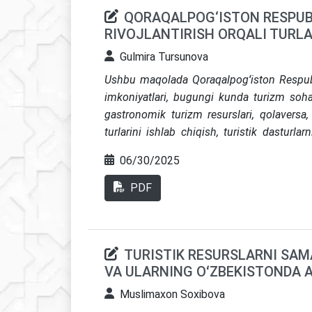
QORAQALPOG‘ISTON RESPUB
RIVOJLANTIRISH ORQALI TURLA
Gulmira Tursunova
Ushbu maqolada Qoraqalpogʻiston Respubl
imkoniyatlari, bugungi kunda turizm sohas
gastronomik turizm resurslari, qolavers
turlarini ishlab chiqish, turistik dasturlar
qoraqalpoq gastronomik turizm resurslariga
06/30/2025
dasturlariga kiritish, turistlarni jalb qilis
gastronomik turizmining rivojlanishiga taʼ
PDF
qilingan. Shuningdek, muallif tomoni
Qoroqalpogʻiston”
mavzusidagi 4 kecha 5 ku
TURISTIK RESURSLARNI SAM
VA ULARNING OʻZBEKISTONDA A
Muslimaxon Soxibova