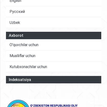
English
Русский
Uzbek
Axborot
O'quvchilar uchun
Mualliflar uchun
Kutubxonachilar uchun
Indeksatsiya