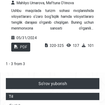
Mahliyo Umarova, Maftuna O‘rinova
Ushbu maqolada turizm sohasi rivojlanishida
viloyatlararo o‘zaro bog‘liqlik hamda viloyatlararo
tenglik darajasi o‘rganib chiqilgan. Buning uchun
menmonxona sanoati o‘rganilib,
mehmonxonalarning viloyatlararo taqsimlanganlik
05/31/2024
darajasi ko‘rib chiqildi. Bundan tashqari sayyohlik
320-325
137
101
agentliklari va tashkilotlari o‘rganib chiqilib, ularning
PDF
ham viloyatlararo taqsimlanganlik darajasi ham
ko‘rildi. Shu bilan bir qatorda, yuqorida ta’kidlangan
turizmning asosiy segmentlariga talabni yaratish
1 - 3 from 3
uchun avvalambor mavjud resurslarga e’tibor
berish va yangi zamonaviy resurslarni yaratish
dolzarb mavzu sifatida ko‘rildi. Resurslarni son va
So'rov yuborish
sifat jihatdan oshirish uchun esa har bir viloyatning
salohiyatidan kelib chiqgan holda bir qator takliflar
Til
berib o‘tildi.