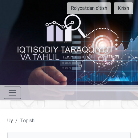
Ro‘yxatdan o‘tish
Kirish
Uy
Topish
Maqolalarni qidirish