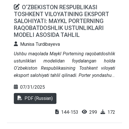
O‘ZBEKISTON RESPUBLIKASI
TOSHKENT VILOYATINING EKSPORT
SALOHIYATI: MAYKL PORTERNING
RAQOBATDOSHLIK USTUNLIKLARI
MODELI ASOSIDA TAHLIL
Munisa Turdibayeva
Ushbu maqolada Maykl Porterning raqobatdoshlik
ustunliklari modelidan foydalangan holda
O‘zbekiston Respublikasining Toshkent viloyati
eksport salohiyati tahlil qilinadi. Porter yondashuvi
va boshqa tahlil usullarining integratsiyasi
07/31/2025
quyidagilarga imkon berdi: eksport salohiyatining
hozirgi holatini diagnostika qilish, mintaqaning
PDF (Russian)
raqobatbardosh ustunliklari doirasini aniqlash,
strategik tashabbuslarning yo‘l xaritasini ishlab
144-153
299
172
chiqish, hududning eksport siyosati
samaradorligini monitoring qilish va baholash