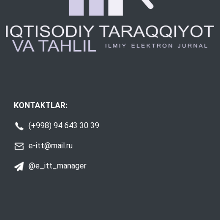
KONTAKTLAR:
(+998) 94 643 30 39
e-itt@mail.ru
@e_itt_manager