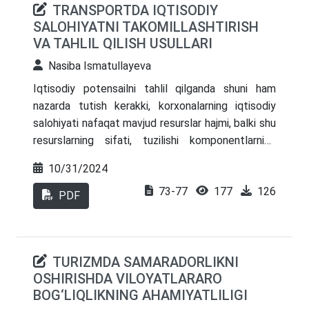
TRANSPORTDA IQTISODIY
tizimini ishlab chiqish. Quyidagilarni hisobga
SALOHIYATNI TAKOMILLASHTIRISH
olgan holda tavsiyalarning amaliy qo‘llanilishiga
VA TAHLIL QILISH USULLARI
alohida e’tibor qaratildi: real biznes imkoniyatlari,
institutsional muhit, global tendensiyalar
Nasiba Ismatullayeva
(deglobalizatsiya, ESG transformatsiyasi).
Iqtisodiy potensailni tahlil qilganda shuni ham
nazarda tutish kerakki, korxonalarning iqtisodiy
salohiyati nafaqat mavjud resurslar hajmi, balki shu
resurslarning sifati, tuzilishi komponentlarning
muvozanati, foydalanishning oqilonaligiiga ham
10/31/2024
bog’liq. Resurslarning sifat tarkibini yaxshilash
73-77
177
126
mavjud salohiyatni oshiradi, ulardan samarali
PDF
foydalanish boshqaruv qarorlarini mustahkamlaydi.
TURIZMDA SAMARADORLIKNI
OSHIRISHDA VILOYATLARARO
BOG‘LIQLIKNING AHAMIYATLILIGI