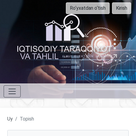
Ro‘yxatdan o‘tish
Kirish
Uy
Topish
Maqolalarni qidirish