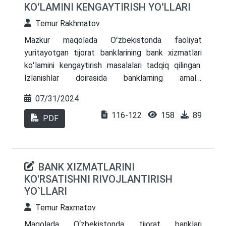
KOʻLAMINI KENGAYTIRISH YOʻLLARI
Temur Rakhmatov
Mazkur maqolada Oʻzbekistonda faoliyat
yuritayotgan tijorat banklarining bank xizmatlari
koʻlamini kengaytirish masalalari tadqiq qilingan.
Izlanishlar doirasida banklarning amaliy
maʼlumotlari asosida tahlil qilingan. olingan natijalar
07/31/2024
asosida mavjud muammolar aniqlangan hamda
116-122
158
89
ularni bartaraf etish yuzasidan takliflar ishlab
PDF
chiqilgan.
BANK XIZMATLARINI
KO'RSATISHNI RIVOJLANTIRISH
YO`LLARI
Temur Raxmatov
Maqolada O‘zbekistonda tijorat banklari