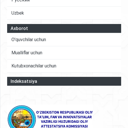
Uzbek
Axborot
O'quvchilar uchun
Mualliflar uchun
Kutubxonachilar uchun
Indeksatsiya