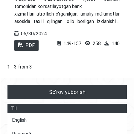
tomonidan ko‘rsatilayotgan bank
xizmatlari atroflich o‘rganilgan, amaliy ma’lumotlar
asosida taxlil qilingan. olib borilgan izxlanishlar
natijasida bu borada mavjud muammldar
06/30/2024
aniqlangan hamda ularni bartaraf etish yuzasidan
149-157
258
140
takliflar ishlab chiqilgan.
PDF
1 - 3 from 3
So'rov yuborish
Til
English
Русский