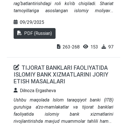
rag‘batlantirishdagi roli ko‘rib chiqiladi. Shariat
tamoyillariga asoslangan islomiy moliyaviy
institutlar risklarni adolatli taqsimlash, bitimlarning
09/29/2025
shaffofligini ta’minlash hamda haqiqiy iqtisodiy
qiymatga ega loyihalarga yo‘naltirilishi bilan ajralib
PDF (Russian)
turadi. Nazariy asoslar va islomiy moliya tizimi
rivojlangan mamlakatlar tajribasi tahlili asosida
263-268
153
97
islomiy bank tizimi nafaqat ichki va tashqi
investitsiyalarni jalb qilishga, balki moliyaviy sektor
TIJORAT BANKLARI FAOLIYATIDA
barqarorligini oshirishga ham xizmat qilishi
ISLOMIY BANK XIZMATLARINI JORIY
aniqlangan. Alohida e’tibor O‘zbekistonda islomiy
ETISH MASALALARI
bank tizimini joriy etish istiqbollariga qaratilib, bu
kichik va o‘rta biznesni qo‘llab-quvvatlash,
Dilnoza Ergasheva
infratuzilmani rivojlantirish va bank tizimiga
Ushbu maqolada Islom taraqqiyot banki (ITB)
ishonchni mustahkamlash omili sifatida ko‘rib
guruhiga a’zo-mamlakatlar va tijorat banklari
chiqiladi
faoliyatida islomiy bank xizmatlarini
rivojlantirishda mavjud muammolar tahlili hamda