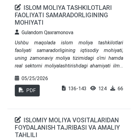
ISLOM MOLIYA TASHKILOTLARI
FAOLIYATI SAMARADORLIGINING
MOHIYATI
Gulandom Qaxramonova
Ushbu maqolada islom moliya tashkilotlari
faoliyati samaradorligining iqtisodiy mohiyati,
uning zamonaviy moliya tizimidagi o‘rni hamda
real sektorni moliyalashtirishdagi ahamiyati ilmiy
jihatdan tahlil qilingan. Maqolada islom
05/25/2026
moliyasining asosiy tamoyillari — ribo, g‘arar va
136-143
124
66
maysirning taqiqlanishi, real aktivlarga tayanish,
PDF
foyda va zararlarni adolatli taqsimlash hamda
moliyaviy operatsiyalarning shariat talablariga
muvofiqligi yoritilgan. Shuningdek, islomiy
ISLOMIY MOLIYA VOSITALARIDAN
moliyalashtirish vositalari hisoblangan mushoraka,
FOYDALANISH TAJRIBASI VA AMALIY
mudoraba, murobaha, ijara, salam, istisno, sukuk,
TAHLILI
qarzi hasana va takoful kabi instrumentlarning