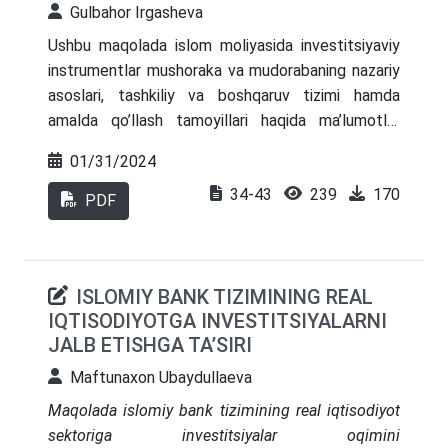
Gulbahor Irgasheva
Ushbu maqolada islom moliyasida investitsiyaviy
instrumentlar mushoraka va mudorabaning nazariy
asoslari, tashkiliy va boshqaruv tizimi hamda
amalda qo’llash tamoyillari haqida ma’lumotlar
berilib, shuningdek ularning bir biridan farqli jihatlari
01/31/2024
yoritib berilgan. Bundan tashqari, mazkur
34-43
239
170
shartnomalarni amaliyotga joriy qilish
PDF
O’zbekistonda ichki va tashqi investitsiyalarni jalb
qilish imkoniyatlariga doir masalalar keltirilgan.
ISLOMIY BANK TIZIMINING REAL
IQTISODIYOTGA INVESTITSIYALARNI
JALB ETISHGA TA’SIRI
Maftunaxon Ubaydullaeva
Maqolada islomiy bank tizimining real iqtisodiyot
sektoriga investitsiyalar oqimini