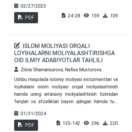
rivojlantirish istiqbollarini takomillashtirish haqida
02/27/2025
so‘z boradi. Shuningdek, maqolada islomiy bank
24-28
159
109
xizmatlaridan O‘zbekiston Respublikasi tijorat
PDF
banklari faoliyatida foydalanishni rivojlantirishda
mavjud muammolar hamda ularni bartaraf etish
bo‘yicha muallif yondashuvlari va takliflari
ISLOM MOLIYASI ORQALI
keltirilgan.
LOYIHALARNI MOLIYALASHTIRISHGA
OID ILMIY ADABIYOTLAR TAHLILI
Zilola Shamansurova, Nafisa Muxtorova
Ushbu maqolada islomiy moliyasi insturmentlari va
loyihalarni islom moliyasi orqali moliyalashtirish
hamda uning an’anaviy moliyalashtirish tizimidan
farqlari va afzalliklari bayon qilingan hamda turli
ilmiy ishlar o’rganib chiqilgan va tahlil qilingan. Ilmiy
01/31/2024
ishlarni o’rganish va tahlil qilish jarayonida xalqaro
135-142
296
220
tajribalar o‘rganilib, loyihalarni islom insturmentlari
PDF
orqali moliyalashtirishni yanada takomillashtirish