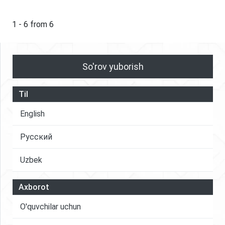
yo’llari keltirib o’tilgan. Bunda ScienceDirect,
Google Scholar va Researchgate doirasida amalga
1 - 6 from 6
oshirilgan ilmiy ishlarndan mavzuga doir 54 ta
maqola o’rganib qiligan hamda ulardan 24 tasi
ushbu maqolada o’z aksini topgan.
So'rov yuborish
Til
English
Русский
Uzbek
Axborot
O'quvchilar uchun