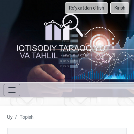
Ro‘yxatdan o‘tish
Kirish
Uy
Topish
Maqolalarni qidirish