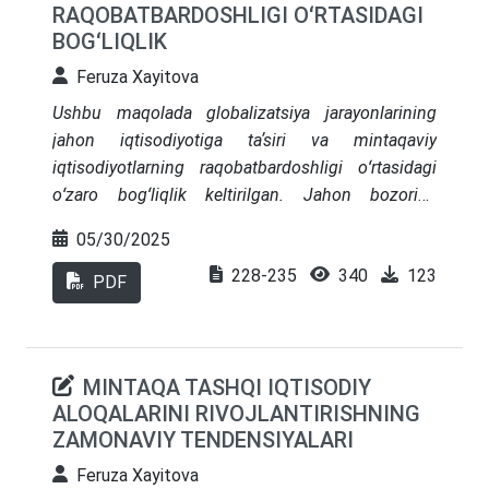
RAQOBATBARDOSHLIGI OʻRTASIDAGI
oʻrganiladi.
BOGʻLIQLIK
Feruza Xayitova
Ushbu maqolada globalizatsiya jarayonlarining
jahon iqtisodiyotiga taʼsiri va mintaqaviy
iqtisodiyotlarning raqobatbardoshligi oʻrtasidagi
oʻzaro bogʻliqlik keltirilgan. Jahon bozorida
iqtisodiy aloqalarning jadallashuvi, savdo va
05/30/2025
investitsiyalar oqimining kengayishi mintaqalar
228-235
340
123
oldiga yangi imkoniyatlar bilan birga jiddiy raqobat
PDF
muhitini ham yuzaga keltirmoqda. Shu bilan birga,
mamlakatimiz tashqi iqtisodiy faoliyati tahlili, olib
borilayotgan keng ishlar koʻlami, milliy
MINTAQA TASHQI IQTISODIY
iqtisodiyotning raqobatbardoshligi omillari bogʻligi
ALOQALARINI RIVOJLANTIRISHNING
va globallashuvning mintaqaviy
ZAMONAVIY TENDENSIYALARI
raqobatbardoshlikka taʼsiri yoritib berilgan.
Feruza Xayitova