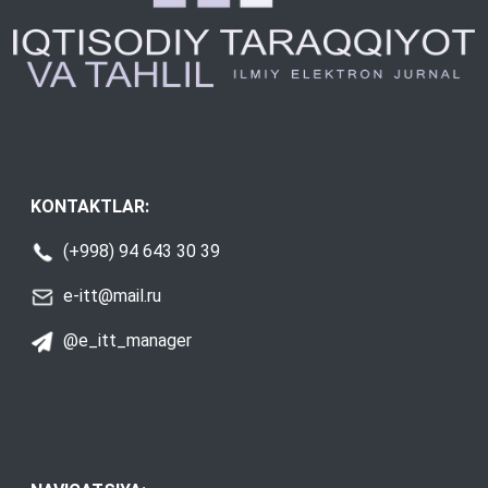
KONTAKTLAR:
(+998) 94 643 30 39
e-itt@mail.ru
@e_itt_manager