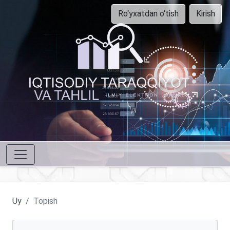
Ro‘yxatdan o‘tish
Kirish
Uy
Topish
Maqolalarni qidirish