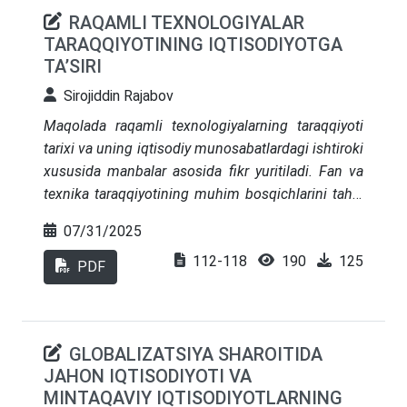
RAQAMLI TEXNOLOGIYALAR
TARAQQIYOTINING IQTISODIYOTGA
TAʼSIRI
Sirojiddin Rajabov
Maqolada raqamli texnologiyalarning taraqqiyoti
tarixi va uning iqtisodiy munosabatlardagi ishtiroki
xususida manbalar asosida fikr yuritiladi. Fan va
texnika taraqqiyotining muhim bosqichlarini tahlil
qilish orqali iqtisodning qamrovi va koʻlamiga oid
07/31/2025
xulosalar chiqariladi. Zamonaviy iqtisodiyot
112-118
190
125
taraqqiyotidagi soʻnggi ilmiy yangiliklar va ularning
PDF
raqamli iqtisodning shaklanishida tutgan oʻrni va
ahamiyati borasidagi qarashlari atroflicha tahlil
qilinadi. Oʻzbekistonda raqamli iqtisodiyot
GLOBALIZATSIYA SHAROITIDA
sharoitida tadbirkorlik va kichik biznesning
JAHON IQTISODIYOTI VA
rivojlanishiga xizmat qiluvchi huquqiy-meʼyoriy
MINTAQAVIY IQTISODIYOTLARNING
asoslarning zamon talablariga mosligi qiyosiy