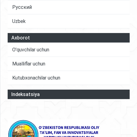
oshirishda muhim rol o'ynaydi
Русский
Uzbek
Axborot
O'quvchilar uchun
Mualliflar uchun
Kutubxonachilar uchun
Indeksatsiya