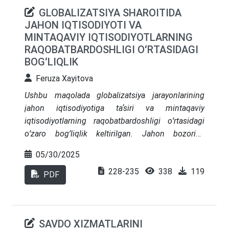
GLOBALIZATSIYA SHAROITIDA
JAHON IQTISODIYOTI VA
MINTAQAVIY IQTISODIYOTLARNING
RAQOBATBARDOSHLIGI OʻRTASIDAGI
BOGʻLIQLIK
Feruza Xayitova
Ushbu maqolada globalizatsiya jarayonlarining
jahon iqtisodiyotiga taʼsiri va mintaqaviy
iqtisodiyotlarning raqobatbardoshligi oʻrtasidagi
oʻzaro bogʻliqlik keltirilgan. Jahon bozorida
iqtisodiy aloqalarning jadallashuvi, savdo va
05/30/2025
investitsiyalar oqimining kengayishi mintaqalar
228-235
338
119
oldiga yangi imkoniyatlar bilan birga jiddiy raqobat
PDF
muhitini ham yuzaga keltirmoqda. Shu bilan birga,
mamlakatimiz tashqi iqtisodiy faoliyati tahlili, olib
borilayotgan keng ishlar koʻlami, milliy
SAVDO XIZMATLARINI
iqtisodiyotning raqobatbardoshligi omillari bogʻligi