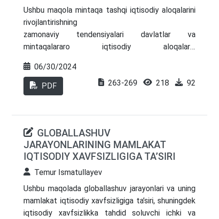
Ushbu maqola mintaqa tashqi iqtisodiy aloqalarini
rivojlantirishning
zamonaviy tendensiyalari davlatlar va
mintaqalararo iqtisodiy aloqalarni
mustahkamlashga qaratilgan strategiyalar va
06/30/2024
amaliyotlarni o'z ichiga oladi hamda ushbu
263-269
218
92
zamonaviy tendensiyalarning globalizatsiya va
PDF
integratsiya, raqamli iqtisodiyot, barqaror
rivojlanish, transport va logistika infratuzilmasini
rivojlantirish, innovatsiya va texnologik taraqqiyot
GLOBALLASHUV
kabi asosiy yo'nalishlari borasida so’z boradi. Ushbu
JARAYONLARINING MAMLAKAT
tendensiyalar mintaqalararo iqtisodiy aloqalarni
IQTISODIY XAVFSIZLIGIGA TA’SIRI
rivojlantirishda asosiy omillar bo'lib, ular iqtisodiy
o'sishni ta'minlash, savdo va investitsiya oqimlarini
Temur Ismatullayev
oshirish hamda barqaror rivojlanishni qo'llab-
Ushbu maqolada globallashuv jarayonlari va uning
quvvatlashga xizmat qiladi. Yurtimizda bu
mamlakat iqtisodiy xavfsizligiga ta’siri, shuningdek
tendensiyalar mamlakatning iqtisodiy barqarorligini
iqtisodiy xavfsizlikka tahdid soluvchi ichki va
ta'minlash va xalqaro savdoda raqobatbardoshligini