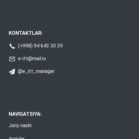
KONTAKTLAR:
(+998) 94 643 30 39
e-itt@mail.ru
@e_itt_manager
NAVIGATSIYA:
Joriy nashr
Arxivlar