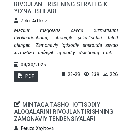
RIVOJLANTIRISHNING STRATEGIK
va globallashuvning mintaqaviy
YO‘NALISHLARI
raqobatbardoshlikka taʼsiri yoritib berilgan.
Zokir Artikov
Mazkur maqolada savdo xizmatlarini
rivojlantirishning strategik yo‘nalishlari tahlil
qilingan. Zamonaviy iqtisodiy sharoitda savdo
xizmatlari nafaqat iqtisodiy o‘sishning muhim
omili, balki innovatsion biznes modellarini
04/30/2025
shakllantirishda ham muhim rol o‘ynaydi.
23-29
339
226
Tadqiqotda savdo xizmatlarining asosiy
PDF
yo‘nalishlari, ularning iqtisodiy samaradorligi va
kelajakdagi rivojlanish istiqbollari ko‘rib chiqiladi.
Shuningdek, O‘zbekistonda savdo xizmatlarini
MINTAQA TASHQI IQTISODIY
modernizatsiya qilish bo‘yicha takliflar ishlab
ALOQALARINI RIVOJLANTIRISHNING
chiqilgan
.
ZAMONAVIY TENDENSIYALARI
Feruza Xayitova