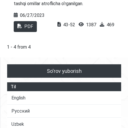
tashqi omillar atroflicha o‘rganilgan.
oshirishda muhim rol o'ynaydi
06/27/2023
43-52
1387
469
PDF
1 - 4 from 4
So'rov yuborish
Til
English
Русский
Uzbek