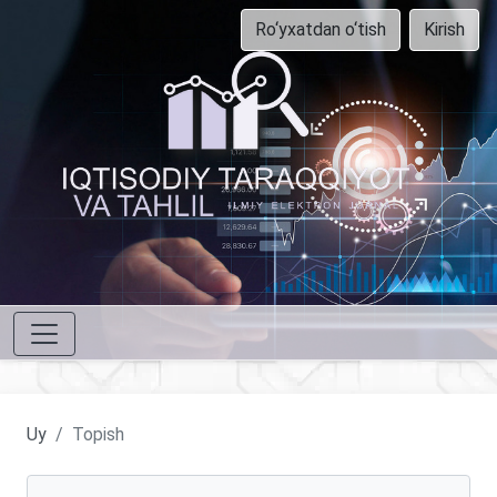
Ro‘yxatdan o‘tish
Kirish
Uy
Topish
Maqolalarni qidirish