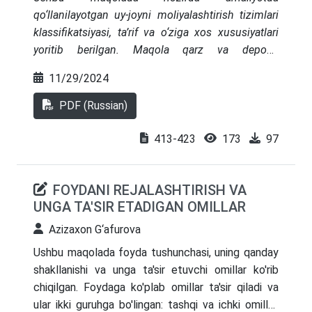
qo‘llanilayotgan uy-joyni moliyalashtirish tizimlari
klassifikatsiyasi, ta’rif va o‘ziga xos xususiyatlari
yoritib berilgan. Maqola qarz va depozit
munosabatlarining asosiy elementlarini ham o‘z
11/29/2024
ichiga olgan. Shuningdek, maqolada uy-joyni
moliyalashtirish tizimida asosiy moliyalashtiruvchi
PDF (Russian)
iqtisodiyot subyeklari va moliyalashtirish
mexanizmlari ham keltiril o‘tilgan.
413-423
173
97
FOYDANI REJALASHTIRISH VA
UNGA TA'SIR ETADIGAN OMILLAR
Azizaxon G‘afurova
Ushbu maqolada foyda tushunchasi, uning qanday
shakllanishi va unga ta'sir etuvchi omillar ko'rib
chiqilgan. Foydaga ko'plab omillar ta'sir qiladi va
ular ikki guruhga bo'lingan: tashqi va ichki omillar.