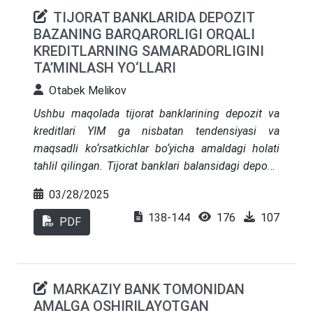
TIJORAT BANKLARIDA DEPOZIT
BAZANING BARQARORLIGI ORQALI
KREDITLARNING SAMARADORLIGINI
TA’MINLASH YO‘LLARI
Otabek Melikov
Ushbu maqolada tijorat banklarining depozit va
kreditlari YIM ga nisbatan tendensiyasi va
maqsadli ko‘rsatkichlar bo‘yicha amaldagi holati
tahlil qilingan. Tijorat banklari balansidagi depozit
va kredit ko‘rsatkichlari statistik va qiyosiy tahlil
03/28/2025
qilinib, ularning mutanosibligini ta’minlash orqali
138-144
176
107
bank riskini minimallashtirish bo‘yicha ilmiy
PDF
takliflar hamda amaliy tavsiyalar shakllantirilgan.
MARKAZIY BANK TOMONIDAN
AMALGA OSHIRILAYOTGAN