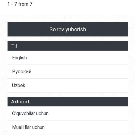
Islomiy bank qonunchilik asosini yaratishga
1 - 7 from 7
ko'rsatkichlariga ta'sir ko'rsatish uchun etarlicha
kirishgan mamlakat eʼtibor berishi lozim boʻlgan
kuchli.
ayrim nuqtalar yoritib berilgan. Yetakchi
mamlakatlarda qonunchilikka kiritilgan bu boradagi
So'rov yuborish
oʻzgarishlar qanday samara berayotgani tadqiq
etilgan
Til
English
Русский
Uzbek
Axborot
O'quvchilar uchun
Mualliflar uchun