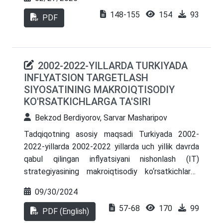
tashqi bozorlardagi oʻzgaruvchan muhitga tez
148-155
154
93
moslashuvchan moliyaviy rejalashtirish tizimi va
PDF
uning strategik rejalar bilan uygʻunlashtirilgan
mukammal modelini shakllantirish yuzasidan
maqsadli izlanishlar olib borilmoqda. Shuningdek,
2002-2022-YILLARDA TURKIYADA
moliyaviy menejmentning asosiy funksional
INFLYATSION TARGETLASH
elementlaridan biri kompaniyalar moliyaviy-xoʻjalik
SIYOSATINING MAKROIQTISODIY
faoliyatini kompleks baholashning keng
KO'RSATKICHLARGA TA'SIRI
koʻrsatkichlar arsenalini mujassamlashtiruvchi
moliyaviy diagnostikaning tashkiliy arxitekturasini
Bekzod Berdiyorov, Sarvar Masharipov
takomillashtirishga eʼtibor qaratilmoqda.
Tadqiqotning asosiy maqsadi Turkiyada 2002-
2022-yillarda 2002-2022 yillarda uch yillik davrda
qabul qilingan inflyatsiyani nishonlash (IT)
strategiyasining makroiqtisodiy ko‘rsatkichlarga
(haqiqiy inflyatsiya, valyuta kursi va foizlar) ta’sirini
09/30/2024
o‘rganishdan iborat. stavkalari) va Turkiyadagi
57-68
170
99
iqtisodiy o'sish (real YaIM bo'yicha). Ushbu
PDF (English)
tadqiqotning ekonometrik va empirik tekshiruvi