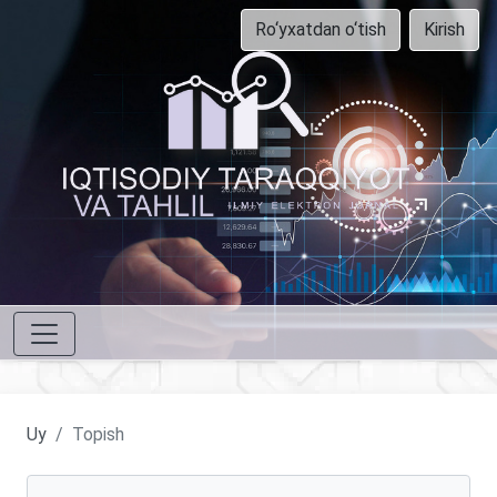
Ro‘yxatdan o‘tish
Kirish
Uy
Topish
Maqolalarni qidirish