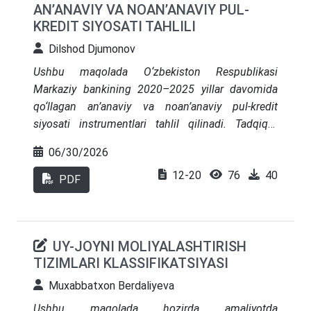
AN’ANAVIY VA NOAN’ANAVIY PUL-
KREDIT SIYOSATI TAHLILI
Dilshod Djumonov
Ushbu maqolada O‘zbekiston Respublikasi
Markaziy bankining 2020–2025 yillar davomida
qo‘llagan an’anaviy va noan’anaviy pul-kredit
siyosati instrumentlari tahlil qilinadi. Tadqiqot
asosiy foiz stavkasi, majburiy zaxira normativlari,
06/30/2026
obligatsiya emissiyasi, depozit auktsionlari, foiz
12-20
76
40
koridori va balans kengaytirish siyosatini qamrab
PDF
oladi. Statistik-empirik tahlil asosida Markaziy
bankning monetar siyosat instrumentlari
inflyatsiyani jilovlash, milliy valyutani
UY-JOYNI MOLIYALASHTIRISH
barqarorlashtirish va bank tizimi likvidligini
TIZIMLARI KLASSIFIKATSIYASI
tartibga solishdagi samaradorligi baholanadi.
Muxabbatxon Berdaliyeva
Ushbu maqolada hozirda amaliyotda