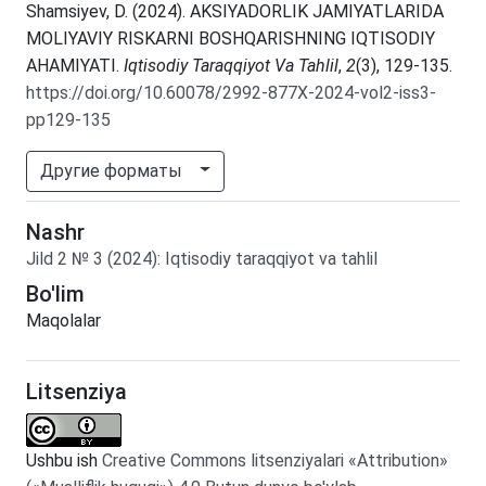
Shamsiyev, D. (2024). АKSIYADORLIK JAMIYATLARIDA
MOLIYAVIY RISKARNI BOSHQARISHNING IQTISODIY
AHAMIYATI.
Iqtisodiy Taraqqiyot Va Tahlil
,
2
(3), 129-135.
https://doi.org/10.60078/2992-877X-2024-vol2-iss3-
pp129-135
Другие форматы
Nashr
Jild
2
№
3
(2024)
:
Iqtisodiy taraqqiyot va tahlil
Bo'lim
Maqolalar
Litsenziya
Ushbu ish
Creative Commons litsenziyalari «Attribution»