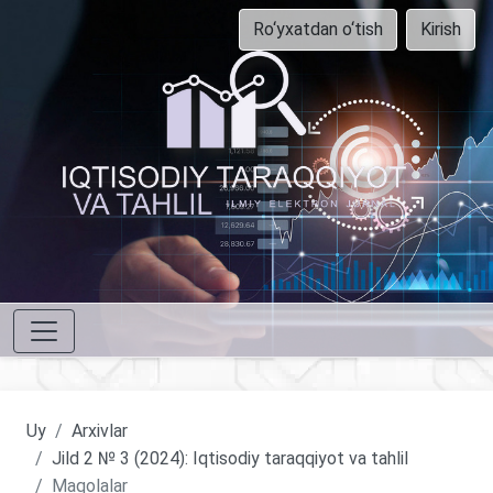
Ro‘yxatdan o‘tish
Kirish
Uy
Arxivlar
Jild 2 № 3 (2024): Iqtisodiy taraqqiyot va tahlil
Maqolalar