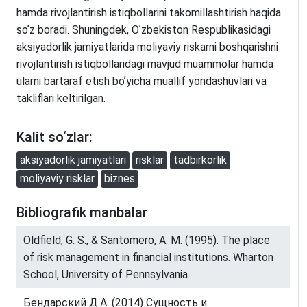
hamda rivojlantirish istiqbollarini takomillashtirish haqida
soʼz boradi. Shuningdek, Oʼzbekiston Respublikasidagi
аksiyadorlik jamiyatlarida moliyaviy riskarni boshqarishni
rivojlantirish istiqbollaridagi mavjud muammolar hamda
ularni bartaraf etish boʼyicha muallif yondashuvlari va
takliflari keltirilgan.
Kalit so‘zlar:
аksiyadorlik jamiyatlari
risklar
tadbirkorlik
moliyaviy risklar
biznes
Bibliografik manbalar
Oldfield, G. S., & Santomero, A. M. (1995). The place
of risk management in financial institutions. Wharton
School, University of Pennsylvania.
Бендарский Д.А. (2014) Сущность и