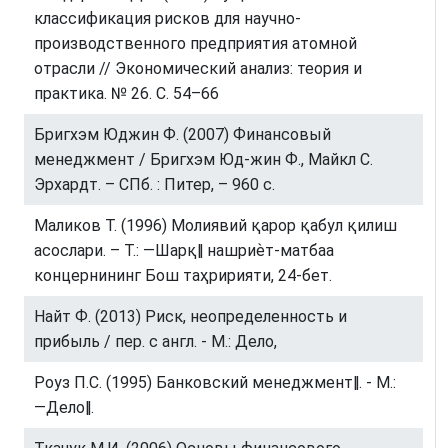
классификация рисков для научно-
производственного предприятия атомной
отрасли // Экономический анализ: теория и
практика. № 26. С. 54–66
Бригхэм Юджин Ф. (2007) Финансовый
менеджмент / Бригхэм Юд-жин Ф., Майкл С.
Эрхардт. – СПб. : Питер, – 960 с.
Маликов Т. (1996) Молиявий қарор қабул қилиш
асослари. – Т.: ―Шарқ‖ нашриѐт-матбаа
концернининг Бош таҳририяти, 24-бет.
Найт Ф. (2013) Риск, неопределенность и
прибыль / пер. с англ. - М.: Дело,
Роуз П.С. (1995) Банковский менеджмент‖. - М.:
―Дело‖.