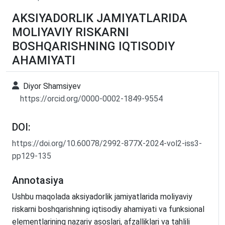
АKSIYADORLIK JAMIYATLARIDA
MOLIYAVIY RISKARNI
BOSHQARISHNING IQTISODIY
AHAMIYATI
Diyor Shamsiyev
https://orcid.org/0000-0002-1849-9554
DOI:
https://doi.org/10.60078/2992-877X-2024-vol2-iss3-
pp129-135
Annotasiya
Ushbu maqolada аksiyadorlik jamiyatlarida moliyaviy
riskarni boshqarishning iqtisodiy ahamiyati va funksiоnal
elementlarining nazariy asоslari, afzalliklari va tahlili