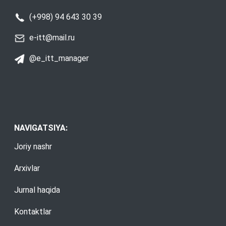
(+998) 94 643 30 39
e-itt@mail.ru
@e_itt_manager
NAVIGATSIYA:
Joriy nashr
Arxivlar
Jurnal haqida
Kontaktlar