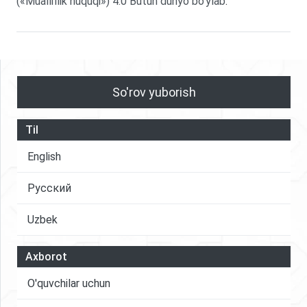
(«Mualliflik huquqi») 4.0 Butun dunyo bo'ylab
.
So'rov yuborish
Til
English
Русский
Uzbek
Axborot
O'quvchilar uchun