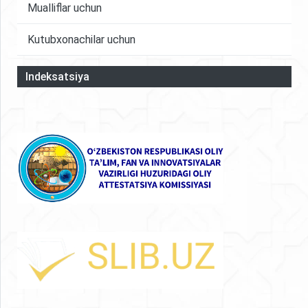
Mualliflar uchun
Kutubxonachilar uchun
Indeksatsiya