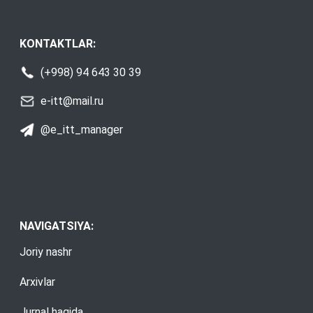
KONTAKTLAR:
(+998) 94 643 30 39
e-itt@mail.ru
@e_itt_manager
NAVIGATSIYA:
Joriy nashr
Arxivlar
Jurnal haqida