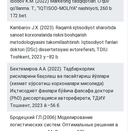
Ibodov K.M. (2022) Marketing tadqiqotlari. O‘quv
qo‘llanma. T:, “IQTISOD-MOLIYA” nashriyoti, 260 b.
172 bet.
Kambarov J.Х. (2023). Raqamli iqtisodiyot sharoitida
sanoat korxonalarida riskni boshqarish
metodologiyasini takomillashtirish. Iqtisodiyot fanlari
doktori (DSc) dissertatsiyasi avtoreferati, TDIU.
Toshkent, 2023 y.–82 b.
Бектемиров А.А. (2022). Тадбиркорлик
рискларини баҳолаш ва пасайтириш йўллари
(хизмат кўрсатиш корхоналари мисолида).
Иқтисодиёт фанлари бўйича фалсафа доктори
(PhD) диссертацияси автореферати, ТДИУ.
Тошкент, 2023 й.–56 б.
Бродецкий Г.Л.(2006) Моделирование
логистических систем. Оптимальные решения в