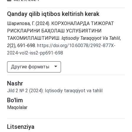
Qanday qilib iqtibos keltirish kerak
Шарипова, Г. (2024). КОРХОНАЛАРДА ТИЖОРАТ
РИСКЛАРИНИ БАҲОЛАШ УСЛУБИЯТИНИ
ТАКОМИЛЛАШТИРИШ.
Iqtisodiy Taraqqiyot Va Tahlil
,
2
(2), 691-698.
https://doi.org/10.60078/2992-877X-
2024-vol2-iss2-pp691-698
Другие форматы
Nashr
Jild
2
№
2
(2024)
:
Iqtisodiy taraqqiyot va tahlil
Bo'lim
Maqolalar
Litsenziya