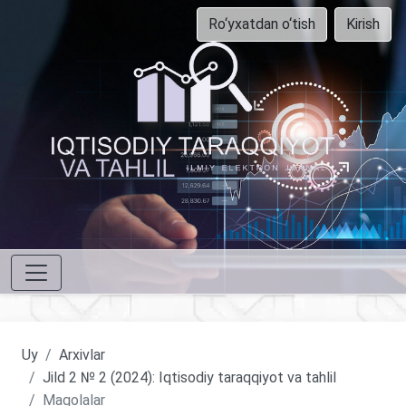
Ro‘yxatdan o‘tish
Kirish
Uy
Arxivlar
Jild 2 № 2 (2024): Iqtisodiy taraqqiyot va tahlil
Maqolalar