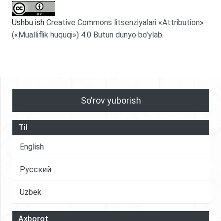
Ushbu ish
Creative Commons litsenziyalari «Attribution»
(«Mualliflik huquqi») 4.0 Butun dunyo bo'ylab
.
So'rov yuborish
Til
English
Русский
Uzbek
Axborot