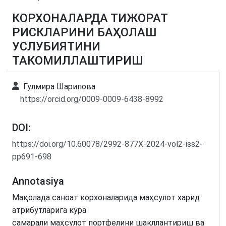
КОРХОНАЛАРДА ТИЖОРАТ
РИСКЛАРИНИ БАҲОЛАШ
УСЛУБИЯТИНИ
ТАКОМИЛЛАШТИРИШ
Гулмира Шарипова
https://orcid.org/0009-0009-6438-8992
DOI:
https://doi.org/10.60078/2992-877X-2024-vol2-iss2-
pp691-698
Annotasiya
Мақолада саноат корхоналарида маҳсулот харид
атрибутларига кўра
самарали маҳсулот портфелини шакллантириш ва