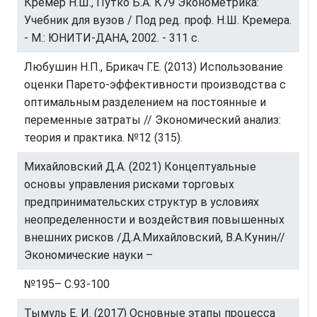
Кремер Н.Ш., Путко Б.А. К79 Эконометрика:
Учебник для вузов / Под ред. проф. Н.Ш. Кремера.
- М.: ЮНИТИ-ДАНА, 2002. - 311 с.
Любушин Н.П., Брикач Г.Е. (2013) Использование
оценки Парето-эффективности производства с
оптимальным разделением на постоянные и
переменные затраты // Экономический анализ:
теория и практика. №12 (315).
Михайловский Д.А. (2021) Концептуальные
основы управления рисками торговых
предпринимательских структур в условиях
неопределенности и воздействия повышенных
внешних рисков /Д.А.Михайловский, В.А.Кунин//
Экономические науки –
№195– С.93-100
Тымуль Е. И. (2017) Основные этапы процесса