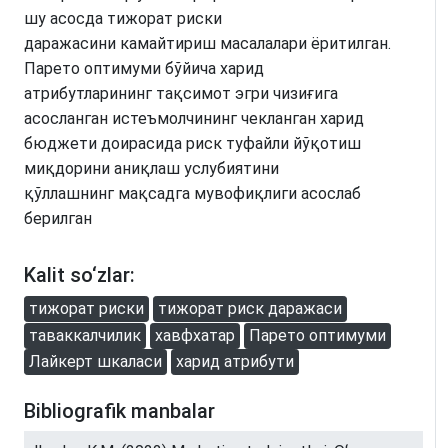
шу асосда тижорат риски
даражасини камайтириш масалалари ёритилган.
Парето оптимуми бўйича харид
атрибутларининг тақсимот эгри чизиғига
асосланган истеъмолчининг чекланган харид
бюджети доирасида риск туфайли йўқотиш
миқдорини аниқлаш услубиятини
қўллашнинг мақсадга мувофиқлиги асослаб
берилган
Kalit so‘zlar:
тижорат риски
тижорат риск даражаси
таваккалчилик
хавфхатар
Парето оптимуми
Лайкерт шкаласи
харид атрибути
Bibliografik manbalar