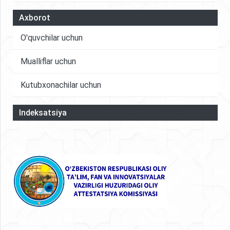
Axborot
O'quvchilar uchun
Mualliflar uchun
Kutubxonachilar uchun
Indeksatsiya