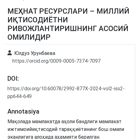
МЕҲНАТ РЕСУРСЛАРИ – МИЛЛИЙ
ИҚТИСОДИЁТНИ
РИВОЖЛАНТИРИШНИНГ АСОСИЙ
ОМИЛИДИР
Юлдуз Урунбаева
https://orcid.org/0009-0005-7374-7097
DOI:
https://doi.org/10.60078/2992-877X-2024-vol2-iss2-
pp644-649
Annotasiya
Мақолада мамлакатда аҳоли бандлиги мамлакат
ижтимоийиқтисодий тараққиётининг бош омили
эканлигига алоҳида аҳамияти берилган.