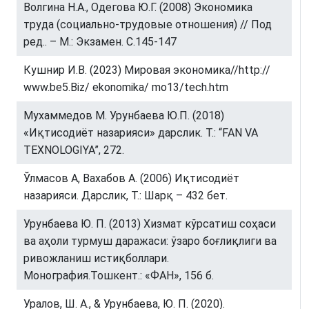
Волгина Н.А., Одегова Ю.Г. (2008) Экономика
труда (социально-трудовые отношения) // Под
ред.. – М.: Экзамен. С.145-147
Кушнир И.В. (2023) Мировая экономика//http://
www.be5.Biz/ ekonomika/ mo13/tech.htm
Мухаммедов М. Урунбаева Ю.П. (2018)
«Иқтисодиёт назарияси» дарслик. Т.: “FAN VA
TEXNOLOGIYA”, 272.
Ўлмасов А, Вахабов А. (2006) Иқтисодиёт
назарияси. Дарслик, Т.: Шарқ – 432 бет.
Урунбаева Ю. П. (2013) Хизмат кўрсатиш соҳаси
ва аҳоли турмуш даражаси: ўзаро боғлиқлиги ва
ривожланиш истиқболлари.
Монография.Тошкент.: «ФАН», 156 б.
Уралов, Ш. А., & Урунбаева, Ю. П. (2020).