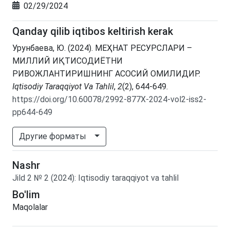
02/29/2024
Qanday qilib iqtibos keltirish kerak
Урунбаева, Ю. (2024). МЕҲНАТ РЕСУРСЛАРИ –
МИЛЛИЙ ИҚТИСОДИЁТНИ
РИВОЖЛАНТИРИШНИНГ АСОСИЙ ОМИЛИДИР.
Iqtisodiy Taraqqiyot Va Tahlil
,
2
(2), 644-649.
https://doi.org/10.60078/2992-877X-2024-vol2-iss2-
pp644-649
Другие форматы
Nashr
Jild
2
№
2
(2024)
:
Iqtisodiy taraqqiyot va tahlil
Bo'lim
Maqolalar