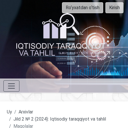
Ro‘yxatdan o‘tish
Kirish
Uy
Arxivlar
Jild 2 № 2 (2024): Iqtisodiy taraqqiyot va tahlil
Maqolalar