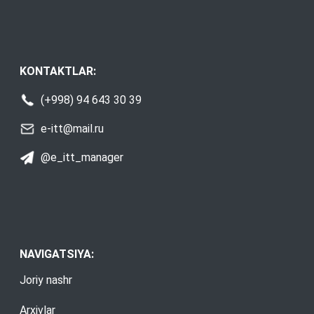
KONTAKTLAR:
(+998) 94 643 30 39
e-itt@mail.ru
@e_itt_manager
NAVIGATSIYA:
Joriy nashr
Arxivlar