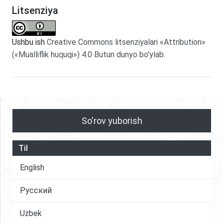
Litsenziya
Ushbu ish
Creative Commons litsenziyalari «Attribution»
(«Mualliflik huquqi») 4.0 Butun dunyo bo'ylab
.
So'rov yuborish
Til
English
Русский
Uzbek