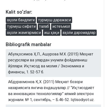
Kalit so‘zlar:
аҳоли бандлиги
турмуш даражаси
турмуш сифати
талаб
истеъмол
аҳоли жамғармаси
иш ҳақи
аҳоли даромадлар
Bibliografik manbalar
Абулқосимов Ҳ.П., Ашурова М.Х. (2015) Меҳнат
ресурслари ва улардан унумли фойдаланиш
йўллари. Иқтисод ва молия / Экономика и
финансы, 1. 52-57 б.
Абдурахмонов Қ.Х. (2011) Меҳнат бозори
назариясига янгича ёндашувлар // “Иқтисодиёт
ва инновацион технологиялар” илмий электрон
журнали. № 1, сентябрь, – Б.46-52. Iqtisodiyot.uz.