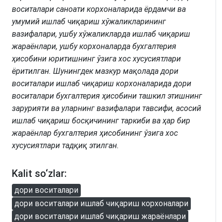
воситалари саноати корхоналарида ёрдамчи ва
умумий ишлаб чиқариш хўжаликларининг
вазифалари, ушбу хўжаликларда ишлаб чиқариш
жараёнлари, ушбу корхоналарда бухгалтерия
ҳисобини юритишнинг ўзига хос хусусиятлари
ёритилган. Шунингдек мазкур мақолада дори
воситалари ишлаб чиқариш корхоналарида дори
воситалари бухгалтерия ҳисобини ташкил этишнинг
зарурияти ва уларнинг вазифалари тавсифи, асосий
ишлаб чиқариш босқичининг таркиби ва ҳар бир
жараёнлар бухгалтерия ҳисобининг ўзига хос
хусусиятлари тадқиқ этилган.
Kalit so‘zlar:
дори воситалари
дори воситалари ишлаб чиқариш корхоналари
дори воситалари ишлаб чиқариш жараёнлари