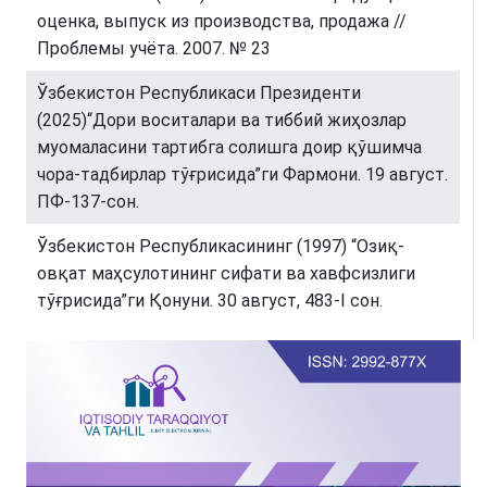
оценка, выпуск из производства, продажа //
Проблемы учёта. 2007. № 23
Ўзбекистон Республикаси Президенти
(2025)“Дори воситалари ва тиббий жиҳозлар
муомаласини тартибга солишга доир қўшимча
чора-тадбирлар тўғрисида”ги Фармони. 19 август.
ПФ-137-сон.
Ўзбекистон Республикасининг (1997) “Озиқ-
овқат маҳсулотининг сифати ва хавфсизлиги
тўғрисида”ги Қонуни. 30 август, 483-I сон.