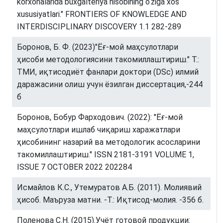
korxonalarida buxgalteriya hisobining o‘ziga xos
xususiyatlari." FRONTIERS OF KNOWLEDGE AND
INTERDISCIPLINARY DISCOVERY 1.1 282-289
Боронов, Б. Ф. (2023)"Ёғ-мой маҳсулотлари
ҳисоби методологиясини такомиллаштириш." Т.:
ТМИ, иқтисодиёт фанлари доктори (DSc) илмий
даражасини олиш учун ёзилган диссертация,-244
б
Боронов, Бобур Фарходович. (2022): "Ёғ-мой
маҳсулотлари ишлаб чиқариш харажатлари
ҳисобининг назарий ва методологик асосларини
такомиллаштириш." ISSN 2181-3191 VOLUME 1,
ISSUE 7 OCTOBER 2022 202284
Исмайлов К.С., Утемуратов А.Б. (2011). Молиявий
ҳисоб. Маъруза матни. -Т.: Иқтисод-молия. -356 б.
Поленова С.Н. (2015).Учёт готовой продукции: