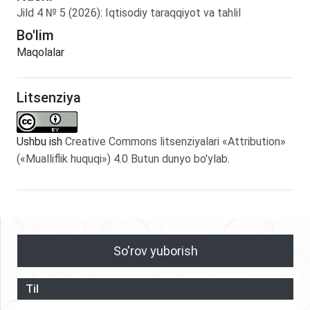
Jild
4
№
5
(2026)
:
Iqtisodiy taraqqiyot va tahlil
Bo'lim
Maqolalar
Litsenziya
Ushbu ish
Creative Commons litsenziyalari «Attribution»
(«Mualliflik huquqi») 4.0 Butun dunyo bo'ylab
.
So'rov yuborish
Til