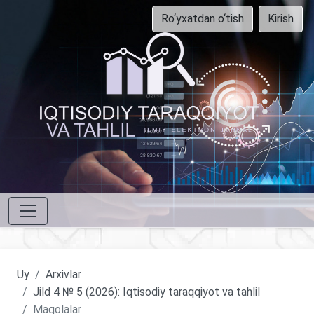
Ro‘yxatdan o‘tish
Kirish
Uy
Arxivlar
Jild 4 № 5 (2026): Iqtisodiy taraqqiyot va tahlil
Maqolalar