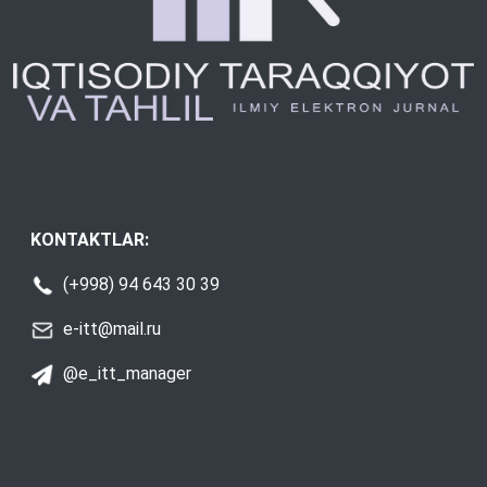
KONTAKTLAR:
(+998) 94 643 30 39
e-itt@mail.ru
@e_itt_manager