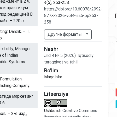
неджмент в 2 ч.
4
(5), 253-258.
ик и практикум
https://doi.org/10.60078/2992-
; под редакцией В.
877X-2026-vol4-iss5-pp253-
йт. – 270 с.
258
ng: Darslik. – T.:
Другие форматы
b.
Nashr
exibility, Manager
 of Indian
Jild
4
№
5
(2026)
:
Iqtisodiy
exible Systems
taraqqiyot va tahlil
Bo'lim
Maqolalar
 Formulation:
lishing Company.
Litsenziya
оатида маркетинг
 б.
Ushbu ish
Creative Commons
в. – 2-е изд.,