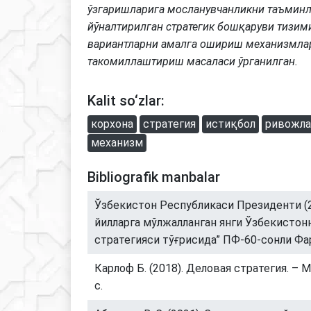
ўзгаришларига мосланувчанликни таъмин
йўналтирилган стратегик бошқаруви тизими
вариантларни амалга ошириш механизмла
такомиллаштириш масаласи ўрганилган.
Kalit so‘zlar:
корхона
стратегия
истиқбол
ривожл
механизм
Bibliografik manbalar
Ўзбекистон Республикаси Президенти (2
йилларга мўлжалланган янги Ўзбекистон
стратегияси тўғрисида” ПФ-60-сонли Фа
Карлоф Б. (2018). Деловая стратегия. – М
с.