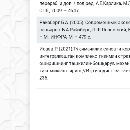
перераб. и доп. / под ред. А.Е.Карлика, М
СПб., 2009. – 464 с.
Райзберг Б.А. (2005). Современный эко
словарь / Б.А.Райзберг, Л.Ш.Лозовский, 
– М.: ИНФРА-М. – 479 с.
Исаев Р. (2021).Тўқимачилик саноати ко
интеграллашган комплекс тизимли страт
оширишнинг ташкилий-бошқарув механ
такомиллаштириш //Иқтисодиёт ва таълим
236.