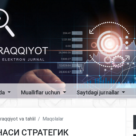
zda
Mualliflar uchun
Saytdagi jurnallar
raqqiyot va tahlil
Maqolalar
АСИ СТРАТЕГИК