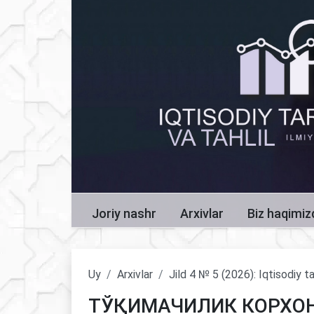
Joriy nashr
Arxivlar
Biz haqimi
Uy
Arxivlar
Jild 4 № 5 (2026): Iqtisodiy ta
ТЎҚИМАЧИЛИК КОРХОН