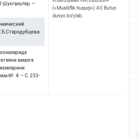
litsenziyalari «Attribution»
.Л.Шухгальтер. –
(«Mualliflik huquqi») 4.0 Butun
dunyo bo'ylab
.
номический
Е.Б.Стародубцева.
рхоналарида
егияни амалга
измларини
.№. 4. – С. 233-