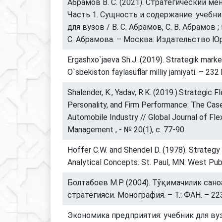
Абрамов В. С. (2021). Стратегический ме
Часть 1. Сущность и содержание: учебн
для вузов / В. С. Абрамов, С. В. Абрамов 
С. Абрамова. – Москва: Издательство Юра
Ergashxo`jaeva Sh.J. (2019). Strategik marketi
O`sbekiston faylasuflar milliy jamiyati. – 232 
Shalender, K., Yadav, R.K. (2019.).Strategic Fl
Personality, and Firm Performance: The Case
Automobile Industry // Global Journal of Fl
Management , - № 20(1), с. 77-90.
Hoffer C.W. and Shendel D. (1978). Strategy
Analytical Concepts. St. Paul, MN: West Pub
Болтабоев М.Р. (2004). Тўқимачилик сан
стратегияси. Монография. – Т.: ФАН. – 223
Экономика предприятия: учебник для вузо