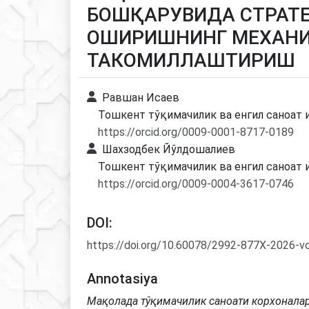
БОШҚАРУВИДА СТРАТЕ
ОШИРИШНИНГ МЕХАН
ТАКОМИЛЛАШТИРИШ
Равшан Исаев
Тошкент тўқимачилик ва енгил саноат 
https://orcid.org/0009-0001-8717-0189
Шахзодбек Йўлдошалиев
Тошкент тўқимачилик ва енгил саноат 
https://orcid.org/0009-0004-3617-0746
DOI:
https://doi.org/10.60078/2992-877X-2026-v
Annotasiya
Мақолада тўқимачилик саноати корхонала