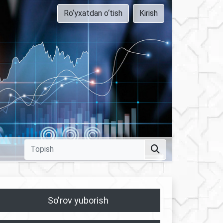
Ro‘yxatdan o‘tish
Kirish
So'rov yuborish