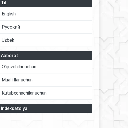
Til
English
Русский
Uzbek
Axborot
O'quvchilar uchun
Mualliflar uchun
Kutubxonachilar uchun
Indeksatsiya