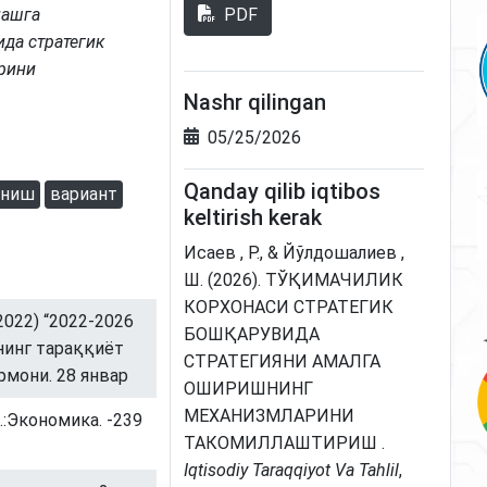
PDF
лашга
да стратегик
рини
Nashr qilingan
05/25/2026
Qanday qilib iqtibos
аниш
вариант
keltirish kerak
Исаев , Р., & Йўлдошалиев ,
Ш. (2026). ТЎҚИМАЧИЛИК
КОРХОНАСИ СТРАТЕГИК
022) “2022-2026
БОШҚАРУВИДА
нинг тараққиёт
СТРАТЕГИЯНИ АМАЛГА
рмони. 28 январ
ОШИРИШНИНГ
МЕХАНИЗМЛАРИНИ
.:Экономика. -239
ТАКОМИЛЛАШТИРИШ .
Iqtisodiy Taraqqiyot Va Tahlil
,