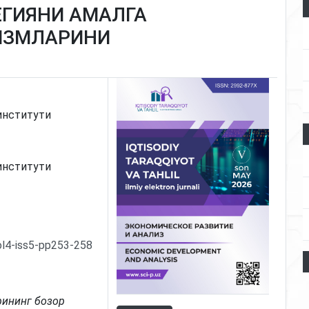
ГИЯНИ АМАЛГА
ИЗМЛАРИНИ
институти
институти
ol4-iss5-pp253-258
рининг бозор