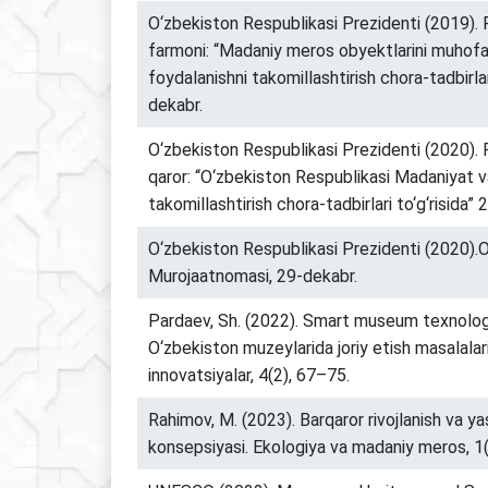
O‘zbekiston Respublikasi Prezidenti (2019)
farmoni: “Madaniy meros obyektlarini muhofaz
foydalanishni takomillashtirish chora-tadbirlari
dekabr.
O‘zbekiston Respublikasi Prezidenti (2020)
qaror: “O‘zbekiston Respublikasi Madaniyat vaz
takomillashtirish chora-tadbirlari to‘g‘risida” 
O‘zbekiston Respublikasi Prezidenti (2020).O
Murojaatnomasi, 29-dekabr.
Pardaev, Sh. (2022). Smart museum texnologi
O‘zbekiston muzeylarida joriy etish masalalar
innovatsiyalar, 4(2), 67–75.
Rahimov, M. (2023). Barqaror rivojlanish va y
konsepsiyasi. Ekologiya va madaniy meros, 1