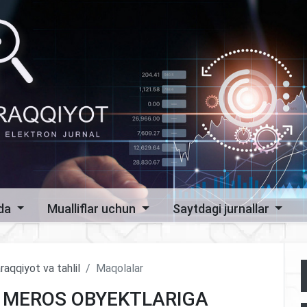
zda
Mualliflar uchun
Saytdagi jurnallar
raqqiyot va tahlil
Maqolalar
 MEROS OBYEKTLARIGA