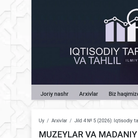
Joriy nashr
Arxivlar
Biz haqimi
Uy
Arxivlar
Jild 4 № 5 (2026): Iqtisodiy ta
MUZEYLAR VA MADANIY