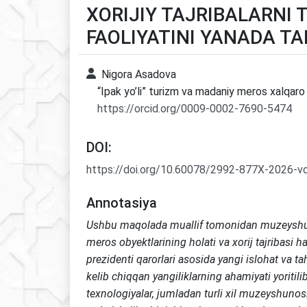
XORIJIY TAJRIBALARNI 
FAOLIYATINI YANADA T
Nigora Asadova
“Ipak yo’li” turizm va madaniy meros xalqaro 
https://orcid.org/0009-0002-7690-5474
DOI:
https://doi.org/10.60078/2992-877X-2026-v
Annotasiya
Ushbu maqolada muallif tomonidan
muzeyshu
meros obyektlarining holati va xorij tajribas
prezidenti qarorlari asosida yangi islohat va tahl
kelib chiqqan yangiliklarning
ahamiyati yoritili
texnologiyalar, jumladan
turli xil muzeyshunos