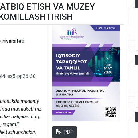
TATBIQ ETISH VA MUZEY
AKOMILLASHTIRISH
universiteti
ol4-iss5-pp26-30
noslikda madaniy
i hamda mamlakatimiz
illar natijalarining,
b, raqamli
PDF
lik tushunchalari,