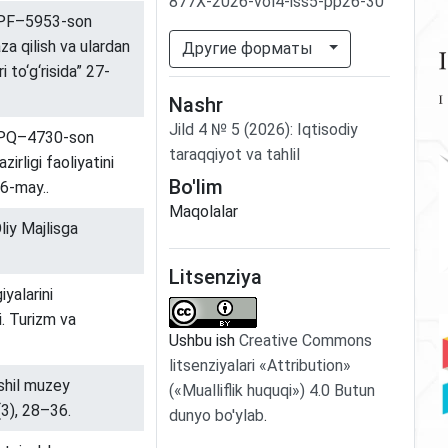
877X-2026-vol4-iss5-pp26-30
. PF–5953-son
a qilish va ulardan
Другие форматы
 to‘g‘risida” 27-
Nashr
Jild
4
№
5
(2026)
:
Iqtisodiy
. PQ–4730-son
taraqqiyot va tahlil
irligi faoliyatini
Bo'lim
26-may..
Maqolalar
liy Majlisga
Litsenziya
yalarini
i. Turizm va
Ushbu ish
Creative Commons
litsenziyalari «Attribution»
ashil muzey
(«Mualliflik huquqi») 4.0 Butun
(3), 28–36.
dunyo bo'ylab
.