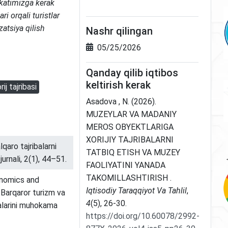
akatimizga kerak
ari orqali
turistlar
atsiya qilish
Nashr qilingan
05/25/2026
Qanday qilib iqtibos
keltirish kerak
rij tajribasi
Asadova , N. (2026).
MUZEYLAR VA MADANIY
MEROS OBYEKTLARIGA
XORIJIY TAJRIBALARNI
aro tajribalarni
TATBIQ ETISH VA MUZEY
jurnali, 2(1), 44–51.
FAOLIYATINI YANADA
TAKOMILLASHTIRISH .
onomics and
Iqtisodiy Taraqqiyot Va Tahlil
,
Barqaror turizm va
4
(5), 26-30.
alarini muhokama
https://doi.org/10.60078/2992-