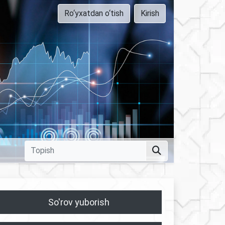
Ro‘yxatdan o‘tish
Kirish
So'rov yuborish