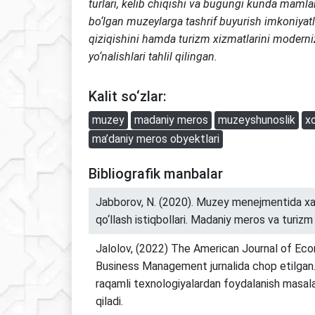
turlari, kelib chiqishi va bugungi kunda maml
bo‘lgan muzeylarga tashrif buyurish
imkoniyatl
qiziqishini hamda
turizm xizmatlarini moderniz
yo‘nalishlari tahlil qilingan.
Kalit so‘zlar:
muzey
madaniy meros
muzeyshunoslik
xo
ma’daniy meros obyektlari
Bibliografik manbalar
Jabborov, N. (2020). Muzey menejmentida xalq
qo‘llash istiqbollari. Madaniy meros va turizm 
Jalolov, (2022) The American Journal of Ec
Business Management jurnalida chop etilgan.
raqamli texnologiyalardan foydalanish masal
qiladi.