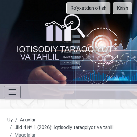
Ro‘yxatdan o‘tish
Kirish
Uy
Arxivlar
Jild 4 № 1 (2026): Iqtisodiy taraqqiyot va tahlil
Maqolalar