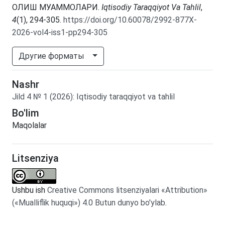
ОЛИШ МУАММОЛАРИ.
Iqtisodiy Taraqqiyot Va Tahlil
,
4
(1), 294-305.
https://doi.org/10.60078/2992-877X-
2026-vol4-iss1-pp294-305
Другие форматы
Nashr
Jild
4
№
1
(2026)
:
Iqtisodiy taraqqiyot va tahlil
Bo'lim
Maqolalar
Litsenziya
Ushbu ish
Creative Commons litsenziyalari «Attribution»
(«Mualliflik huquqi») 4.0 Butun dunyo bo'ylab
.