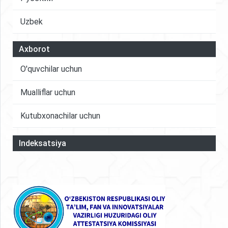
Uzbek
Axborot
O'quvchilar uchun
Mualliflar uchun
Kutubxonachilar uchun
Indeksatsiya