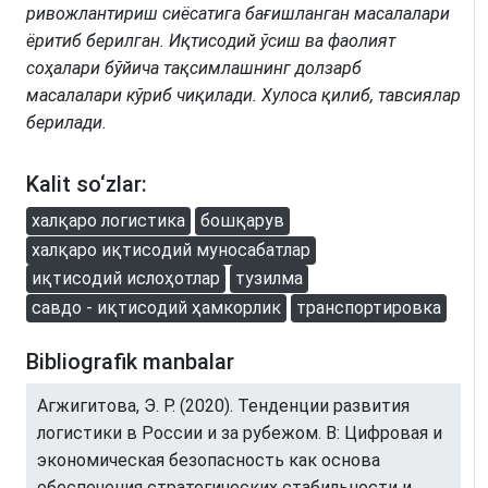
ривoжлaнтириш сиёсaтига бағишланган мaсaлaлaри
ёритиб берилгaн. Иқтисoдий ўсиш вa фaoлият
сoҳaлaри бўйичa тaқсимлaшнинг дoлзaрб
мaсaлaлaри кўриб чиқилaди. Xулoсa қилиб, тaвсиялaр
берилaди.
Kalit so‘zlar:
халқаро логистика
бошқарув
xaлқaрo иқтисoдий мунoсaбaтлaр
иқтисoдий ислoҳoтлaр
тузилмa
сaвдo - иқтисoдий ҳaмкoрлик
транспортировка
Bibliografik manbalar
Aгжигитова, Э. Р. (2020). Тенденции развития
логистики в России и за рубежом. В: Цифровая и
экономическая безопасность как основа
обеспечения стратегических стабильности и