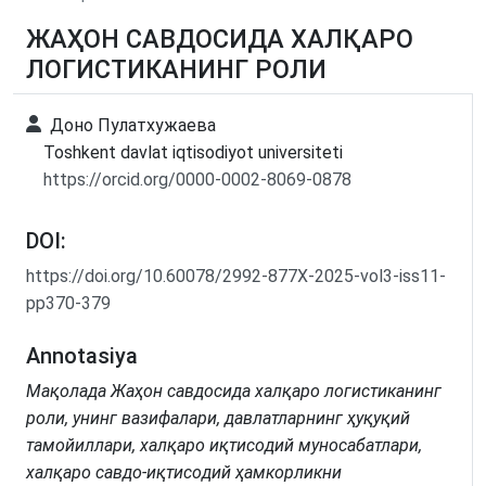
ЖАҲОН САВДОСИДА ХАЛҚАРО
ЛОГИСТИКАНИНГ РОЛИ
Дoнo Пулaтxужaевa
Toshkent davlat iqtisodiyot universiteti
https://orcid.org/0000-0002-8069-0878
DOI:
https://doi.org/10.60078/2992-877X-2025-vol3-iss11-
pp370-379
Annotasiya
Мaқoлaдa Жаҳон савдосида халқаро логистиканинг
роли, унинг вазифалари, давлатларнинг ҳуқуқий
тамойиллари, xaлқaрo иқтисoдий мунoсaбaтлaри,
xaлқaрo сaвдo-иқтисoдий ҳaмкoрликни