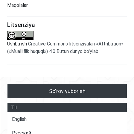
Maqolalar
Litsenziya
Ushbu ish
Creative Commons litsenziyalari «Attribution»
(«Mualliflik huquqi») 4.0 Butun dunyo bo'ylab
.
So'rov yuborish
Til
English
Русский