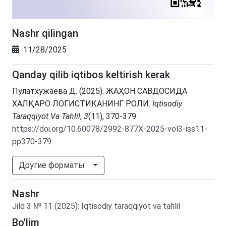
Nashr qilingan
11/28/2025
Qanday qilib iqtibos keltirish kerak
Пулaтxужaевa Д. (2025). ЖАҲОН САВДОСИДА
ХАЛҚАРО ЛОГИСТИКАНИНГ РОЛИ.
Iqtisodiy
Taraqqiyot Va Tahlil
,
3
(11), 370-379.
https://doi.org/10.60078/2992-877X-2025-vol3-iss11-
pp370-379
Другие форматы
Nashr
Jild
3
№
11
(2025)
:
Iqtisodiy taraqqiyot va tahlil
Bo'lim