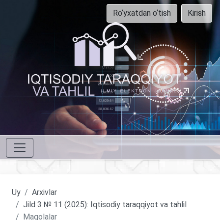
Ro‘yxatdan o‘tish
Kirish
Uy
Arxivlar
Jild 3 № 11 (2025): Iqtisodiy taraqqiyot va tahlil
Maqolalar