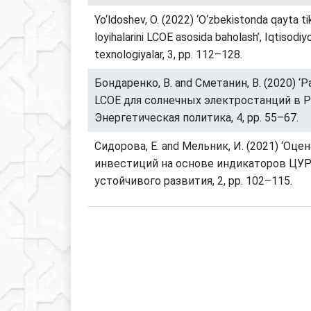
Yo‘ldoshev, O. (2022) ‘O‘zbekistonda qayta ti
loyihalarini LCOE asosida baholash’, Iqtisodiy
texnologiyalar, 3, pp. 112–128.
Бондаренко, В. and Сметанин, В. (2020) ‘
LCOE для солнечных электростанций в Р
Энергетическая политика, 4, pp. 55–67.
Сидорова, Е. and Мельник, И. (2021) ‘Оце
инвестиций на основе индикаторов ЦУР
устойчивого развития, 2, pp. 102–115.