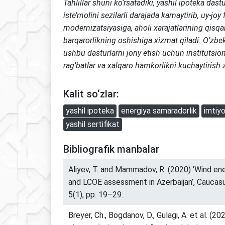
Tahlillar shuni ko‘rsatadiki, yashil ipoteka dastu
iste’molini sezilarli darajada kamaytirib, uy-joy
modernizatsiyasiga, aholi xarajatlarining qisqa
barqarorlikning oshishiga xizmat qiladi. O‘zbe
ushbu dasturlarni joriy etish uchun institutsio
rag‘batlar va xalqaro hamkorlikni kuchaytirish 
Kalit so‘zlar:
yashil ipoteka
energiya samaradorlik
imtiyo
yashil sertifikat
Bibliografik manbalar
Aliyev, T. and Mammadov, R. (2020) ‘Wind e
and LCOE assessment in Azerbaijan’, Caucasu
5(1), pp. 19–29.
Breyer, Ch., Bogdanov, D., Gulagi, A. et al. (20