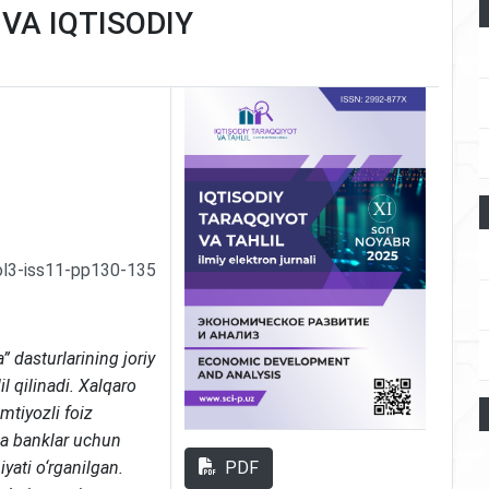
 VA IQTISODIY
ol3-iss11-pp130-135
 dasturlarining joriy
il qilinadi. Xalqaro
imtiyozli foiz
 va banklar uchun
PDF
yati o‘rganilgan.