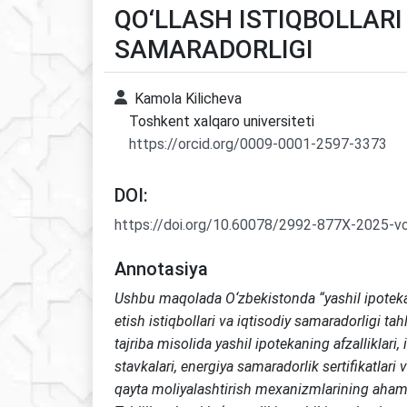
QO‘LLASH ISTIQBOLLARI
SAMARADORLIGI
Kamola Kilicheva
Toshkent xalqaro universiteti
https://orcid.org/0009-0001-2597-3373
DOI:
https://doi.org/10.60078/2992-877X-2025-v
Annotasiya
Ushbu maqolada O‘zbekistonda “yashil ipoteka”
etish istiqbollari va iqtisodiy samaradorligi tahl
tajriba misolida yashil ipotekaning afzalliklari, 
stavkalari, energiya samaradorlik sertifikatlari
qayta moliyalashtirish mexanizmlarining ahami