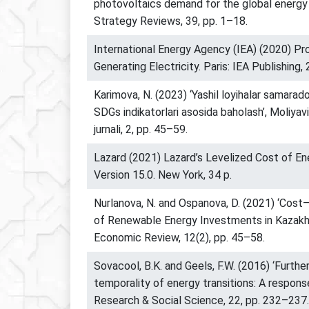
photovoltaics demand for the global energy t
Strategy Reviews, 39, pp. 1–18.
International Energy Agency (IEA) (2020) Pr
Generating Electricity. Paris: IEA Publishing, 
Karimova, N. (2023) ‘Yashil loyihalar samarado
SDGs indikatorlari asosida baholash’, Moliyav
jurnali, 2, pp. 45–59.
Lazard (2021) Lazard’s Levelized Cost of En
Version 15.0. New York, 34 p.
Nurlanova, N. and Ospanova, D. (2021) ‘Cost
of Renewable Energy Investments in Kazakh
Economic Review, 12(2), pp. 45–58.
Sovacool, B.K. and Geels, F.W. (2016) ‘Furthe
temporality of energy transitions: A response
Research & Social Science, 22, pp. 232–237.