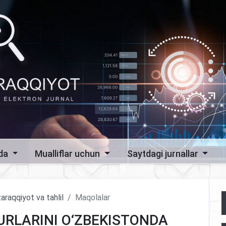
zda
Mualliflar uchun
Saytdagi jurnallar
araqqiyot va tahlil
Maqolalar
URLARINI O‘ZBEKISTONDA