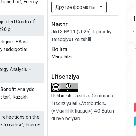
ransition’, Energy
Другие форматы
ojected Costs of
Nashr
220 p.
Jild
3
№
11
(2025)
:
Iqtisodiy
taraqqiyot va tahlil
rligini CBA va
Bo'lim
iy tadqiqotlar
Maqolalar
ergy Analysis –
Litsenziya
–Benefit Analysis
Ushbu ish
Creative Commons
stan’, Kazakh
litsenziyalari «Attribution»
(«Mualliflik huquqi») 4.0 Butun
r reflections on the
dunyo bo'ylab
.
 to critics’, Energy