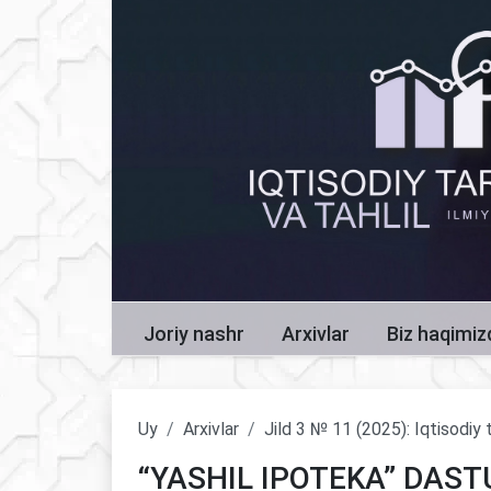
Joriy nashr
Arxivlar
Biz haqimi
Uy
Arxivlar
Jild 3 № 11 (2025): Iqtisodiy t
“YASHIL IPOTEKA” DAST