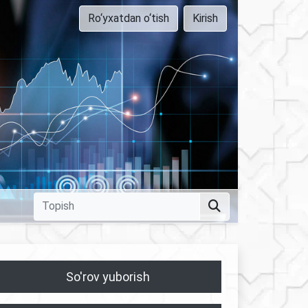
Ro‘yxatdan o‘tish
Kirish
So'rov yuborish