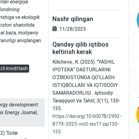
rlari energiya
 fondining
rishiga va ekologik
Nashr qilingan
kiston sharoitida
11/28/2025
nal baza, moliyaviy
zarurligi aniqlangan.
Qanday qilib iqtibos
keltirish kerak
Kilicheva , K. (2025). “YASHIL
zli kreditlash
IPOTEKA” DASTURLARINI
O‘ZBEKISTONDA QO‘LLASH
ISTIQBOLLARI VA IQTISODIY
SAMARADORLIGI .
Iqtisodiy
Taraqqiyot Va Tahlil
,
3
(11), 130-
nergy development
135.
s Energy Journal,
https://doi.org/10.60078/2992-
877X-2025-vol3-iss11-pp130-
135
22) ‘Solar