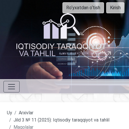
Ro‘yxatdan o‘tish
Kirish
Uy
Arxivlar
Jild 3 № 11 (2025): Iqtisodiy taraqqiyot va tahlil
Maqolalar