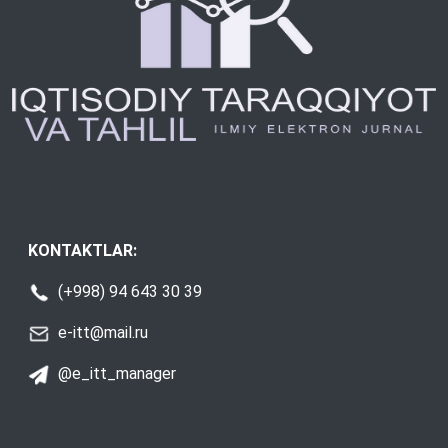
KONTAKTLAR:
(+998) 94 643 30 39
e-itt@mail.ru
@e_itt_manager