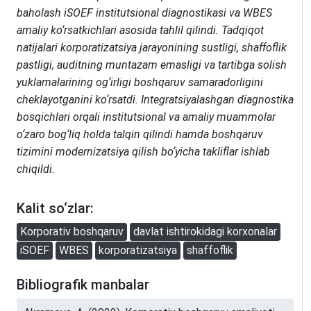
baholash iSOEF institutsional diagnostikasi va WBES
amaliy ko‘rsatkichlari asosida tahlil qilindi. Tadqiqot
natijalari korporatizatsiya jarayonining sustligi, shaffoflik
pastligi, auditning muntazam emasligi va tartibga solish
yuklamalarining og‘irligi boshqaruv samaradorligini
cheklayotganini ko‘rsatdi. Integratsiyalashgan diagnostika
bosqichlari orqali institutsional va amaliy muammolar
o‘zaro bog‘liq holda talqin qilindi hamda boshqaruv
tizimini modernizatsiya qilish bo‘yicha takliflar ishlab
chiqildi.
Kalit so‘zlar:
Korporativ boshqaruv
davlat ishtirokidagi korxonalar
iSOEF
WBES
korporatizatsiya
shaffoflik
Bibliografik manbalar