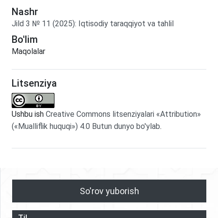
Nashr
Jild
3
№
11
(2025)
:
Iqtisodiy taraqqiyot va tahlil
Bo'lim
Maqolalar
Litsenziya
Ushbu ish
Creative Commons litsenziyalari «Attribution»
(«Mualliflik huquqi») 4.0 Butun dunyo bo'ylab
.
So'rov yuborish
Til