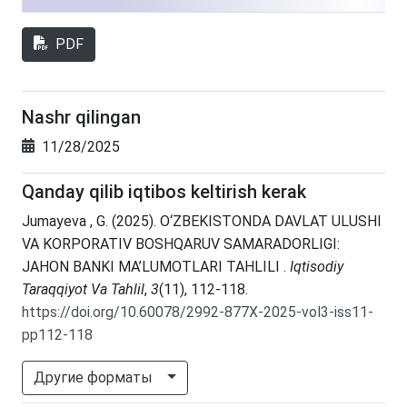
PDF
Nashr qilingan
11/28/2025
Qanday qilib iqtibos keltirish kerak
Jumayeva , G. (2025). O‘ZBEKISTONDA DAVLAT ULUSHI
VA KORPORATIV BOSHQARUV SAMARADORLIGI:
JAHON BANKI MA’LUMOTLARI TAHLILI .
Iqtisodiy
Taraqqiyot Va Tahlil
,
3
(11), 112-118.
https://doi.org/10.60078/2992-877X-2025-vol3-iss11-
pp112-118
Другие форматы