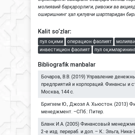
молиявий барқарорлиги, ривожи ва акция
оширишнинг ҳал қилувчи шартларидан бир
Kalit so‘zlar:
пул оқими
операцион фаолият
молияви
инвестицион фаолият
пул оқимларинин
Bibliografik manbalar
Бочаров, В.В. (2019) Управление денеж
предприятий и корпораций. Финансы и с
Москва, 144 с.
Бригхем Ю., Джоэл А. Хьюстон. (2013) 
менеджмент. –СПб.: Питер.
Бланк И.А. (2005) Финансовый менеджмен
2-е изд. перераб. и доп. – К.: Эльга, Ника