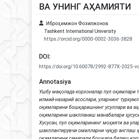
ВА УНИНГ АҲАМИЯТИ
Иброҳимжон Фозилжонов
Tashkent International University
https://orcid.org/0000-0002-3036-3828
DOI:
https://doi.org/10.60078/2992-877X-2025-v
Annotasiya
Ушбу мақолада корхоналар пул оқимлари 
илмий-назарий асослари, уларнинг туркумл
оқимларини бошқаришнинг усуллари ва аҳ
оқимларини шаклланиш манабалари ҳусусид
Хусусан, пул оқимларининг моҳияти ва ула
шакллантирувчи омилларни чуқур англаш 
оқимларини самарали бошқара билиш кор