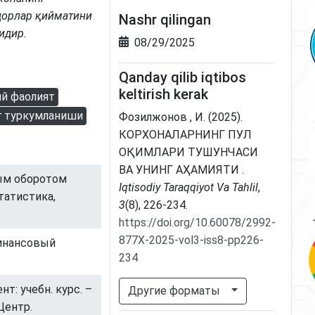
дорлар қийматини
Nashr qilingan
идир.
08/29/2025
Qanday qilib iqtibos
keltirish kerak
й фаолият
г туркумланиши
Фозилжонов , И. (2025).
КОРХОНАЛАРНИНГ ПУЛ
ОҚИМЛАРИ ТУШУНЧАСИ
ВА УНИНГ АҲАМИЯТИ .
ным оборотом
Iqtisodiy Taraqqiyot Va Tahlil
,
татистика,
3
(8), 226-234.
https://doi.org/10.60078/2992-
877X-2025-vol3-iss8-pp226-
Финансовый
234
т: учебн. курс. –
Другие форматы
-Центр.