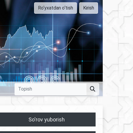
Ro‘yxatdan o‘tish
Kirish
So'rov yuborish