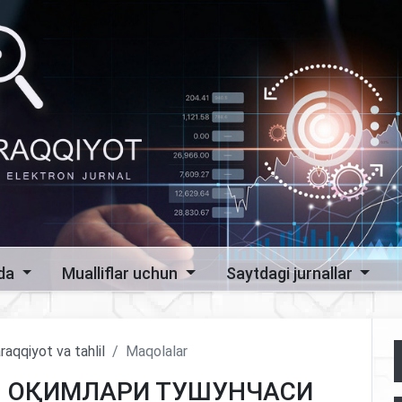
zda
Mualliflar uchun
Saytdagi jurnallar
raqqiyot va tahlil
Maqolalar
Л ОҚИМЛАРИ ТУШУНЧАСИ