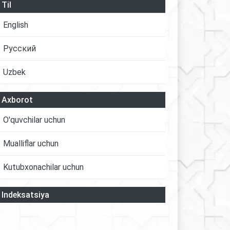
Til
English
Русский
Uzbek
Axborot
O'quvchilar uchun
Mualliflar uchun
Kutubxonachilar uchun
Indeksatsiya