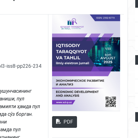
ol3-iss8-pp226-234
тушунчасининг
аниши, пул
амияти ҳамда пул
а сўз борган.
PDF
рни
ҳамда пул
хонанинг