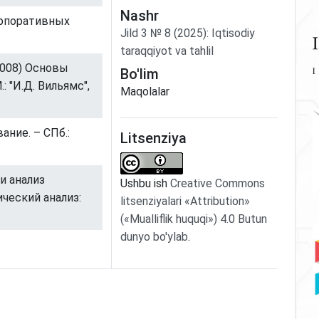
Nashr
орпоративных
Jild
3
№
8
(2025)
:
Iqtisodiy
taraqqiyot va tahlil
2008) Основы
Bo'lim
: "И.Д. Вильямс",
Maqolalar
ание. – СПб.:
Litsenziya
и анализ
Ushbu ish
Creative Commons
ческий анализ:
litsenziyalari «Attribution»
(«Mualliflik huquqi») 4.0 Butun
dunyo bo'ylab
.