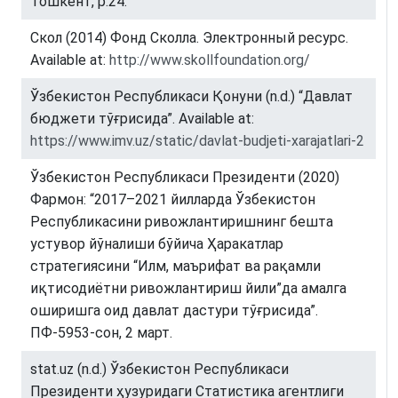
Тошкент, p.24.
Скол (2014) Фонд Сколла. Электронный ресурс.
Available at:
http://www.skollfoundation.org/
Ўзбекистон Республикаси Қонуни (n.d.) “Давлат
бюджети тўғрисида”. Available at:
https://www.imv.uz/static/davlat-budjeti-xarajatlari-2
Ўзбекистон Республикаси Президенти (2020)
Фармон: “2017–2021 йилларда Ўзбекистон
Республикасини ривожлантиришнинг бешта
устувор йўналиши бўйича Ҳаракатлар
стратегиясини “Илм, маърифат ва рақамли
иқтисодиётни ривожлантириш йили”да амалга
оширишга оид давлат дастури тўғрисида”.
ПФ-5953-сон, 2 март.
stat.uz (n.d.) Ўзбекистон Республикаси
Президенти ҳузуридаги Статистика агентлиги