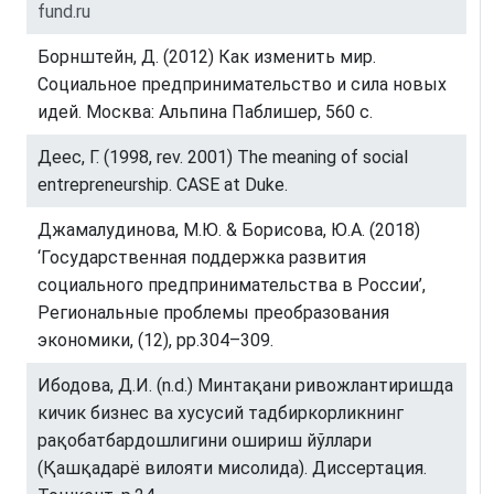
fund.ru
Борнштейн, Д. (2012) Как изменить мир.
Социальное предпринимательство и сила новых
идей. Москва: Альпина Паблишер, 560 с.
Деес, Г. (1998, rev. 2001) The meaning of social
entrepreneurship. CASE at Duke.
Джамалудинова, М.Ю. & Борисова, Ю.А. (2018)
‘Государственная поддержка развития
социального предпринимательства в России’,
Региональные проблемы преобразования
экономики, (12), pp.304–309.
Ибодова, Д.И. (n.d.) Минтақани ривожлантиришда
кичик бизнес ва хусусий тадбиркорликнинг
рақобатбардошлигини ошириш йўллари
(Қашқадарё вилояти мисолида). Диссертация.