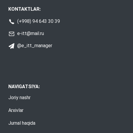
KONTAKTLAR:
(+998) 94 643 30 39
e-itt@mail.ru
@e_itt_manager
NAVIGATSIYA:
Joriy nashr
Arxivlar
Jurnal haqida