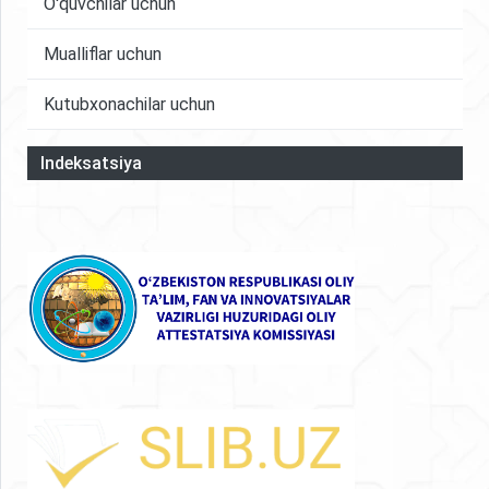
O'quvchilar uchun
Mualliflar uchun
Kutubxonachilar uchun
Indeksatsiya