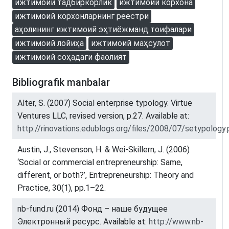
ижтимоий тадбиркорлик
ижтимоий корхона
ижтимоий корхонларнинг реестри
аҳолининг ижтимоий эҳтиёжманд тоифалари
ижтимоий лойиҳа
ижтимоий маҳсулот
ижтимоий соҳадаги фаолият
Bibliografik manbalar
Alter, S. (2007) Social enterprise typology. Virtue
Ventures LLC, revised version, p.27. Available at:
http://rinovations.edublogs.org/files/2008/07/setypology.
Austin, J., Stevenson, H. & Wei-Skillern, J. (2006)
‘Social or commercial entrepreneurship: Same,
different, or both?’, Entrepreneurship: Theory and
Practice, 30(1), pp.1–22.
nb-fund.ru (2014) Фонд – наше будущее
Электронный ресурс. Available at:
http://www.nb-