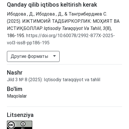
Qanday qilib iqtibos keltirish kerak
Ибодова , Д., Ибодова , Д., & Тангрибeрдиев С.
(2025). ИЖТИМОИЙ ТАДБИРКОРЛИК: МОҲИЯТ ВА
ИСТИҚБОЛЛАР.
Iqtisodiy Taraqqiyot Va Tahlil
,
3
(8),
186-195.
https://doi.org/10.60078/2992-877X-2025-
vol3-iss8-pp186-195
Другие форматы
Nashr
Jild
3
№
8
(2025)
:
Iqtisodiy taraqqiyot va tahlil
Bo'lim
Maqolalar
Litsenziya