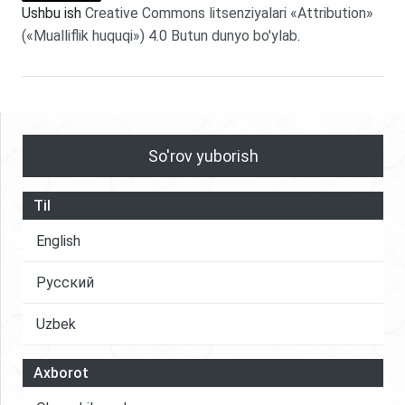
Ushbu ish
Creative Commons litsenziyalari «Attribution»
(«Mualliflik huquqi») 4.0 Butun dunyo bo'ylab
.
So'rov yuborish
Til
English
Русский
Uzbek
Axborot