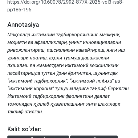
https://doi.org/10.60078/2992-877X-2025-vol3-iss8-
pp186-195
Annotasiya
Мақолада ижтимоий тадбиркорликнинг мазмуни,
моҳияти ва афзалликлари, унинг инновацияларни
ривожлантириш, ишсизликни камайтириш, янги иш
ўринлари яратиш, аҳоли турмуш даражасини
яхшилаш ва жамиятдаги ижтимоий кескинликни
пасайтиришда тутган ўрни ёритилган, шунингдек
“ижтимоий тадбиркорлик”, “ижтимоий лойиҳа” ва
“ижтимоий корхона” тушунчаларига таъриф берилган.
Ижтимоий тадбиркорлик фаолиятини давлат
томонидан қўллаб-қувватлашнинг янги шакллари
таклиф этилган.
Kalit so‘zlar: