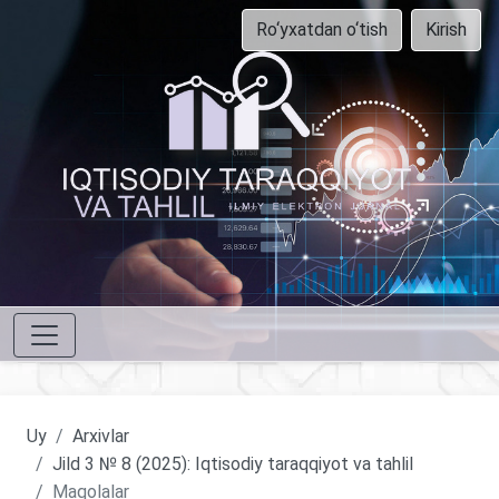
Ro‘yxatdan o‘tish
Kirish
Uy
Arxivlar
Jild 3 № 8 (2025): Iqtisodiy taraqqiyot va tahlil
Maqolalar