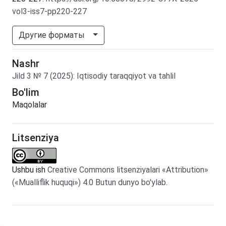
vol3-iss7-pp220-227
Другие форматы
Nashr
Jild
3
№
7
(2025)
:
Iqtisodiy taraqqiyot va tahlil
Bo'lim
Maqolalar
Litsenziya
Ushbu ish
Creative Commons litsenziyalari «Attribution»
(«Mualliflik huquqi») 4.0 Butun dunyo bo'ylab
.