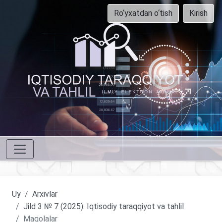
Ro‘yxatdan o‘tish
Kirish
Uy
Arxivlar
Jild 3 № 7 (2025): Iqtisodiy taraqqiyot va tahlil
Maqolalar