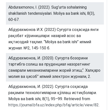
Abduraxmonov, I. (2022). Sugʻurta sohalarining
shakllanish tendensiyalari. Moliya ва bank ishi, 8(3),
60-67.
Абдурахмонов И.Х. (2022) Суғурта соҳасида янги
рақобат кўринишлари: назарий асос ва
иқтисодий таҳлил. “Moliya ва bank ishi” илмий
журнал. №2, 145-150 б.
Абдурахмонов, И. (2020). Суғурта бозорини
тартибга солиш ва пруденциал назоратнинг
самарали механизмларини жорий этиш,“. Халқаро
молия ва ҳисоб” илмий электрон журнали, 2.
Абдурахмонов, И. (2022). Суғурта соҳасида
рақамли технологияларни қўллаш истиқболари.
Moliya ва bank ishi, 8(1), 95–99. Retrieved from
https://journal.bfa.uz/index.php/bfaj/article/view/82
.