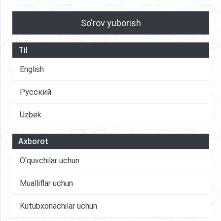
So'rov yuborish
Til
English
Русский
Uzbek
Axborot
O'quvchilar uchun
Mualliflar uchun
Kutubxonachilar uchun