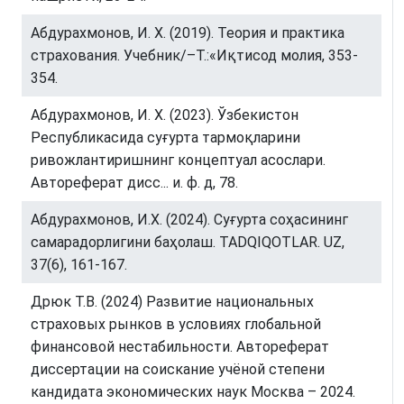
Абдурахмонов, И. Х. (2019). Теория и практика
страхования. Учебник/–Т.:«Иқтисод молия, 353-
354.
Абдурахмонов, И. Х. (2023). Ўзбекистон
Республикасида суғурта тармоқларини
ривожлантиришнинг концептуал асослари.
Автореферат дисс... и. ф. д, 78.
Абдурахмонов, И.Х. (2024). Суғурта соҳасининг
самарадорлигини баҳолаш. TADQIQOTLAR. UZ,
37(6), 161-167.
Дрюк Т.В. (2024) Развитие национальных
страховых рынков в условиях глобальной
финансовой нестабильности. Автореферат
диссертации на соискание учёной степени
кандидата экономических наук Москва – 2024.