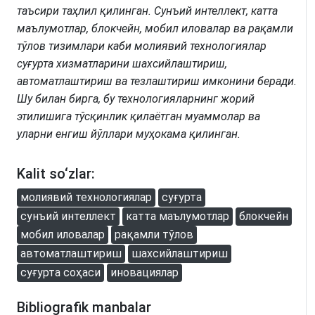
таъсири таҳлил қилинган. Сунъий интеллект, катта
маълумотлар, блокчейн, мобил иловалар ва рақамли
тўлов тизимлари каби молиявий технологиялар
суғурта хизматларини шахсийлаштириш,
автоматлаштириш ва тезлаштириш имконини беради.
Шу билан бирга, бу технологияларнинг жорий
этилишига тўсқинлик қилаётган муаммолар ва
уларни енгиш йўллари муҳокама қилинган.
Kalit so‘zlar:
молиявий технологиялар
суғурта
сунъий интеллект
катта маълумотлар
блокчейн
мобил иловалар
рақамли тўлов
автоматлаштириш
шахсийлаштириш
суғурта соҳаси
иновациялар
Bibliografik manbalar