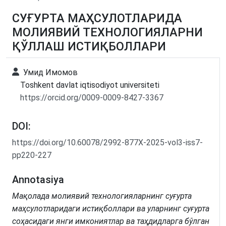
СУҒУРТА МАҲСУЛОТЛАРИДА
МОЛИЯВИЙ ТЕХНОЛОГИЯЛАРНИ
ҚЎЛЛАШ ИСТИҚБОЛЛАРИ
Умид Имомов
Toshkent davlat iqtisodiyot universiteti
https://orcid.org/0009-0009-8427-3367
DOI:
https://doi.org/10.60078/2992-877X-2025-vol3-iss7-
pp220-227
Annotasiya
Мақолада молиявий технологияларнинг суғурта
маҳсулотларидаги истиқболлари ва уларнинг суғурта
соҳасидаги янги имкониятлар ва таҳдидларга бўлган