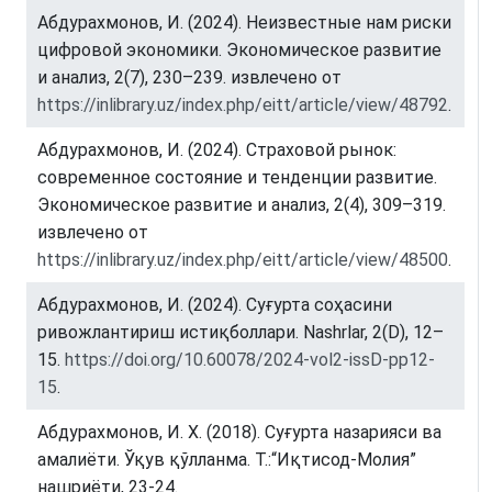
Абдурахмонов, И. (2024). Неизвестные нам риски
цифровой экономики. Экономическое развитие
и анализ, 2(7), 230–239. извлечено от
https://inlibrary.uz/index.php/eitt/article/view/48792
.
Абдурахмонов, И. (2024). Страховой рынок:
современное состояние и тенденции развитие.
Экономическое развитие и анализ, 2(4), 309–319.
извлечено от
https://inlibrary.uz/index.php/eitt/article/view/48500
.
Абдурахмонов, И. (2024). Суғурта соҳасини
ривожлантириш истиқболлари. Nashrlar, 2(D), 12–
15.
https://doi.org/10.60078/2024-vol2-issD-pp12-
15
.
Абдурахмонов, И. Х. (2018). Суғурта назарияси ва
амалиёти. Ўқув қўлланма. Т.:“Иқтисод-Молия”
нашриёти, 23-24.