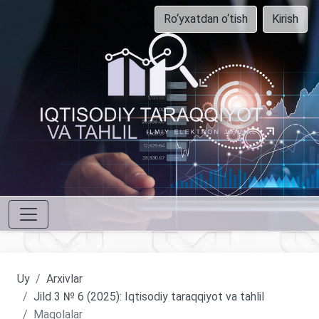
Ro‘yxatdan o‘tish
Kirish
Uy
Arxivlar
Jild 3 № 6 (2025): Iqtisodiy taraqqiyot va tahlil
Maqolalar