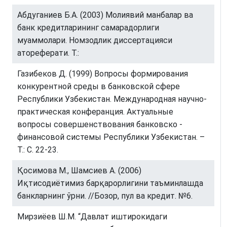
Абдуганиев Б.А. (2003) Молиявий манбалар ва
банк кредитларининг самарадорлиги
муаммолари. Номзодлик диссертацияси
атореферати. Т.:
Газибеков Д. (1999) Вопросы формирования
конкурентной среды в банковской сфере
Республики Узбекистан. Международная научно-
практическая конферанция. Актуальные
вопросы совершенствования банковско -
финансовой системы Республики Узбекистан. –
Т.: С. 22-23.
Қосимова М., Шамсиев А. (2006)
Иқтисодиётимиз барқарорлигини таъминлашда
банкларнинг ўрни. //Бозор, пул ва кредит. №6.
Мирзиёев Ш.М. “Давлат иштирокидаги