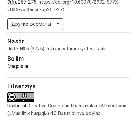
3
(6), 267-275.
https://doi.org/10.60078/2992-877X-
2025-vol3-iss6-pp267-275
Другие форматы
Nashr
Jild
3
№
6
(2025)
:
Iqtisodiy taraqqiyot va tahlil
Bo'lim
Maqolalar
Litsenziya
Ushbu ish
Creative Commons litsenziyalari «Attribution»
(«Mualliflik huquqi») 4.0 Butun dunyo bo'ylab
.