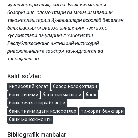
йўналишлари аниқланган. Банк хизматлари
бозорининг элементлари ва механизмларини
такомиллаштириш йўналишлари асослаб берилган,
банк фаолияти ривожланишининг ўзига хос
хусусиятлари ва уларнинг Ўзбекистон
Республикасининг ижтимоий-иқтисодий
ривожланишига таъсири таъкидланган ва
тавсифланган.
Kalit so‘zlar:
иқтисодий ҳолат
бозор ислоҳотлари
банк тизими
банк хизматлари
банк
банк хизматлари бозори
банк тизимидаги ислоҳотлар
тижорат банклари
банк менежменти
Bibliografik manbalar