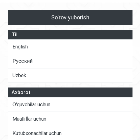
So'rov yuborish
Til
English
Русский
Uzbek
Axborot
O'quvchilar uchun
Mualliflar uchun
Kutubxonachilar uchun