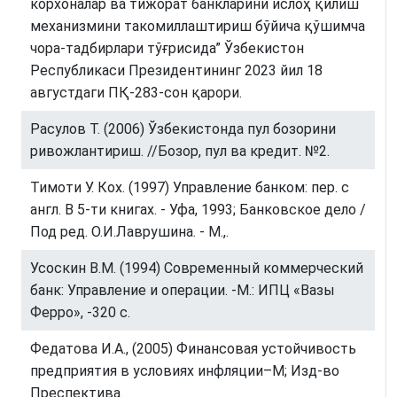
корхоналар ва тижорат банкларини ислоҳ қилиш
механизмини такомиллаштириш бўйича қўшимча
чора-тадбирлари тўғрисида” Ўзбекистон
Республикаси Президентининг 2023 йил 18
августдаги ПҚ-283-сон қарори.
Расулов Т. (2006) Ўзбекистонда пул бозорини
ривожлантириш. //Бозор, пул ва кредит. №2.
Тимоти У. Кох. (1997) Управление банком: пер. с
англ. В 5-ти книгах. - Уфа, 1993; Банковское дело /
Под ред. О.И.Лаврушина. - М.,.
Усоскин В.М. (1994) Современный коммерческий
банк: Управление и операции. -М.: ИПЦ «Вазы
Ферро», -320 с.
Федатова И.А., (2005) Финансовая устойчивость
предприятия в условиях инфляции–М; Изд-во
Преспектива.