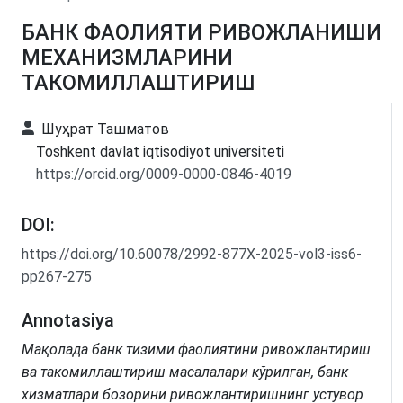
БАНК ФАОЛИЯТИ РИВОЖЛАНИШИ
МЕХАНИЗМЛАРИНИ
ТАКОМИЛЛАШТИРИШ
Шуҳрат Ташматов
Toshkent davlat iqtisodiyot universiteti
https://orcid.org/0009-0000-0846-4019
DOI:
https://doi.org/10.60078/2992-877X-2025-vol3-iss6-
pp267-275
Annotasiya
Мақолада банк тизими фаолиятини ривожлантириш
ва такомиллаштириш масалалари кўрилган, банк
хизматлари бозорини ривожлантиришнинг устувор