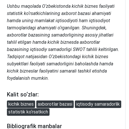
Ushbu maqolada O‘zbekistonda kichik biznes faoliyati
statistik ko‘rsatkichlarining axborot bazasi ahamiyati
hamda uning mamlakat iqtisodiyoti ham iqtisodiyot
tarmoqlaridagi ahamiyati o‘rganilgan. Shuningdek,
axborotlar bazasining samadorligining asosiy jihatlari
tahlil etilgan hamda kichik biznesda axborotlar
bazasining iqtisodiy samadorligi SWOT tahlili keltirilgan.
Tadqiqot natijasidan O‘zbekistondagi kichik biznes
subyektlari faoliyati samadorligini baholashda hamda
kichik bizneslar faoliyatini samarali tashkil etishda
foydalanish mumkin.
Kalit so‘zlar:
kichik biznes
axborotlar bazasi
iqtisodiy samaradorlik
statistik ko‘rsatkich
Bibliografik manbalar