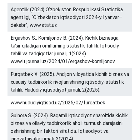
Agentlik (2024) O‘zbekiston Respublikasi Statistika
agentligi, “O‘zbekiston iqtisodiyoti 2024-yil yanvar–
dekabr”, www.stat.uz
Ergashov S., Komiljonov B. (2024). Kichik biznesga
ta’sir qiladigan omillarning statistik tahlili. Iqtisodiy
tahlil va tadqiqotlar jurnali, 1(2024).
www.itijournal.uz/2024/01/ergashov-komiljonov
Furqatbek X. (2025). Andijon viloyatida kichik biznes va
xususiy tadbirkorlik rivojlanishining iqtisodiy-statistik
tahlili. Hududiy iqtisodiyot jurnali, 2(2025).
www.hududiyiqtisod.uz/2025/02/furqatbek
Gulnora S. (2024). Raqamli iqtisodiyot sharoitida kichik
biznes va oilaviy tadbirkorlik aholi turmush darajasini
oshirishning bir faktori sifatida. Iqtisodiyot va
innovatsiyalar jurnali, 3(2024).