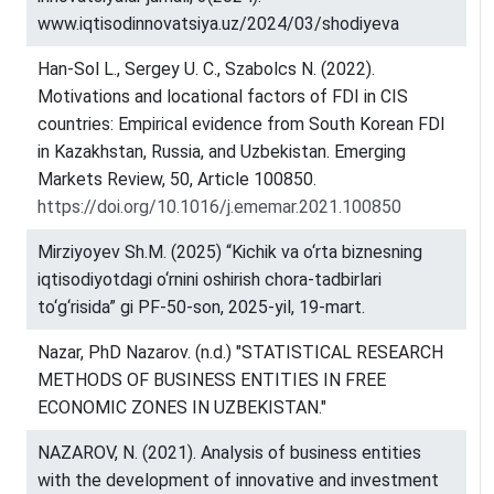
www.iqtisodinnovatsiya.uz/2024/03/shodiyeva
Han-Sol L., Sergey U. C., Szabolcs N. (2022).
Motivations and locational factors of FDI in CIS
countries: Empirical evidence from South Korean FDI
in Kazakhstan, Russia, and Uzbekistan. Emerging
Markets Review, 50, Article 100850.
https://doi.org/10.1016/j.ememar.2021.100850
Mirziyoyev Sh.M. (2025) “Kichik va o‘rta biznesning
iqtisodiyotdagi o‘rnini oshirish chora-tadbirlari
to‘g‘risida” gi PF-50-son, 2025-yil, 19-mart.
Nazar, PhD Nazarov. (n.d.) "STATISTICAL RESEARCH
METHODS OF BUSINESS ENTITIES IN FREE
ECONOMIC ZONES IN UZBEKISTAN."
NAZAROV, N. (2021). Analysis of business entities
with the development of innovative and investment