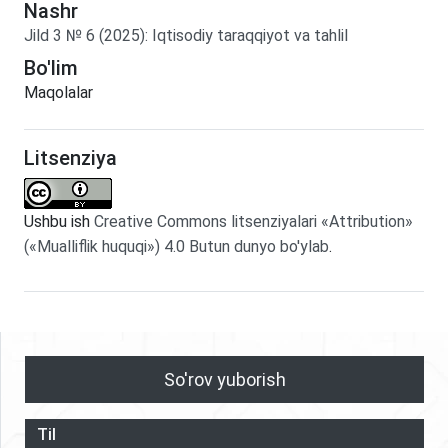
Nashr
Jild
3
№
6
(2025)
:
Iqtisodiy taraqqiyot va tahlil
Bo'lim
Maqolalar
Litsenziya
Ushbu ish
Creative Commons litsenziyalari «Attribution»
(«Mualliflik huquqi») 4.0 Butun dunyo bo'ylab
.
So'rov yuborish
Til