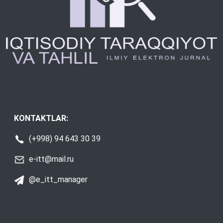
KONTAKTLAR:
(+998) 94 643 30 39
e-itt@mail.ru
@e_itt_manager