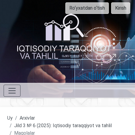
Ro‘yxatdan o‘tish
Kirish
Uy
Arxivlar
Jild 3 № 6 (2025): Iqtisodiy taraqqiyot va tahlil
Maqolalar