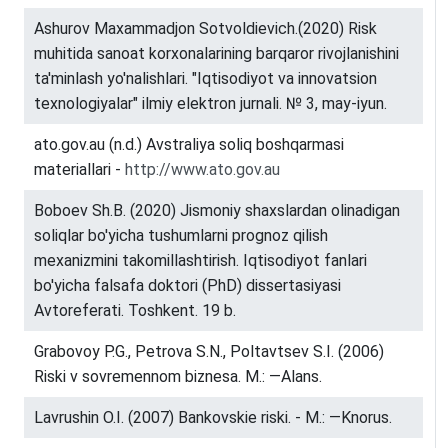
Ashurov Maxammadjon Sotvoldievich.(2020) Risk
muhitida sanoat korxonalarining barqaror rivojlanishini
ta'minlash yo'nalishlari. "Iqtisodiyot va innovatsion
texnologiyalar" ilmiy elektron jurnali. № 3, may-iyun.
ato.gov.au (n.d.) Avstraliya soliq boshqarmasi
materiallari -
http://www.ato.gov.au
Boboev Sh.B. (2020) Jismoniy shaxslardan olinadigan
soliqlar bo'yicha tushumlarni prognoz qilish
mexanizmini takomillashtirish. Iqtisodiyot fanlari
bo'yicha falsafa doktori (PhD) dissertasiyasi
Avtoreferati. Toshkent. 19 b.
Grabovoy P.G., Petrova S.N., Poltavtsev S.I. (2006)
Riski v sovremennom biznesa. M.: ―Alans.
Lavrushin O.I. (2007) Bankovskie riski. - M.: ―Knorus.