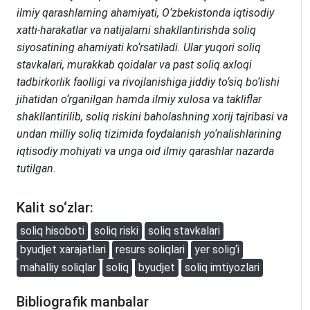
ilmiy qarashlarning ahamiyati, O‘zbekistonda iqtisodiy
xatti-harakatlar va natijalarni shakllantirishda soliq
siyosatining ahamiyati ko‘rsatiladi. Ular yuqori soliq
stavkalari, murakkab qoidalar va past soliq axloqi
tadbirkorlik faolligi va rivojlanishiga jiddiy to‘siq bo‘lishi
jihatidan o‘rganilgan hamda ilmiy xulosa va takliflar
shakllantirilib, soliq riskini baholashning xorij tajribasi va
undan milliy soliq tizimida foydalanish yo‘nalishlarining
iqtisodiy mohiyati va unga oid ilmiy qarashlar nazarda
tutilgan.
Kalit so‘zlar:
soliq hisoboti
soliq riski
soliq stavkalari
byudjet xarajatlari
resurs soliqlari
yer solig‘i
mahalliy soliqlar
soliq
byudjet
soliq imtiyozlari
Bibliografik manbalar