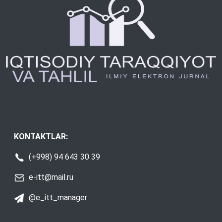
KONTAKTLAR:
(+998) 94 643 30 39
e-itt@mail.ru
@e_itt_manager