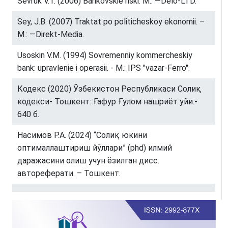
Sevruk V.T. (2006) Bankovskie riski. M.: ―Delo-LTD.
Sey, J.B. (2007) Traktat po politicheskoy ekonomii. –
M.: ―Direkt-Media.
Usoskin V.M. (1994) Sovremenniy kommercheskiy
bank: upravlenie i operasii. - M.: IPS "vazar-Ferro".
Кодекс (2020) Ўзбекистон Республикаси Солиқ
кодекси- Тошкент: Ғафур Ғулом нашриёт уйи.-
640 б.
Насимов Р.А. (2024) “Солиқ юкини
оптималлаштириш йўллари” (phd) илмий
даражасини олиш учун ёзилган дисс.
автореферати. – Тошкент.