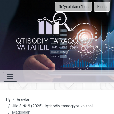
Ro‘yxatdan o‘tish
Kirish
Uy
Arxivlar
Jild 3 № 6 (2025): Iqtisodiy taraqqiyot va tahlil
Maqolalar