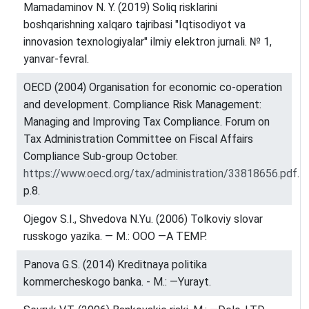
Mamadaminov N. Y. (2019) Soliq risklarini
boshqarishning xalqaro tajribasi "Iqtisodiyot va
innovasion texnologiyalar" ilmiy elektron jurnali. № 1,
yanvar-fevral.
OECD (2004) Organisation for economic co-operation
and development. Compliance Risk Management:
Managing and Improving Tax Compliance. Forum on
Tax Administration Committee on Fiscal Affairs
Compliance Sub-group October.
https://www.oecd.org/tax/administration/33818656.pdf
.
р.8.
Ojegov S.I., Shvedova N.Yu. (2006) Tolkoviy slovar
russkogo yazika. — M.: OOO ―A TEMP.
Panova G.S. (2014) Kreditnaya politika
kommercheskogo banka. - M.: ―Yurayt.