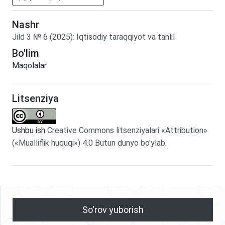
Nashr
Jild
3
№
6
(2025)
:
Iqtisodiy taraqqiyot va tahlil
Bo'lim
Maqolalar
Litsenziya
Ushbu ish
Creative Commons litsenziyalari «Attribution»
(«Mualliflik huquqi») 4.0 Butun dunyo bo'ylab
.
So'rov yuborish