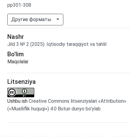
pp301-308
Другие форматы
Nashr
Jild
3
№
2
(2025)
:
Iqtisodiy taraqqiyot va tahlil
Bo'lim
Maqolalar
Litsenziya
Ushbu ish
Creative Commons litsenziyalari «Attribution»
(«Mualliflik huquqi») 4.0 Butun dunyo bo'ylab
.