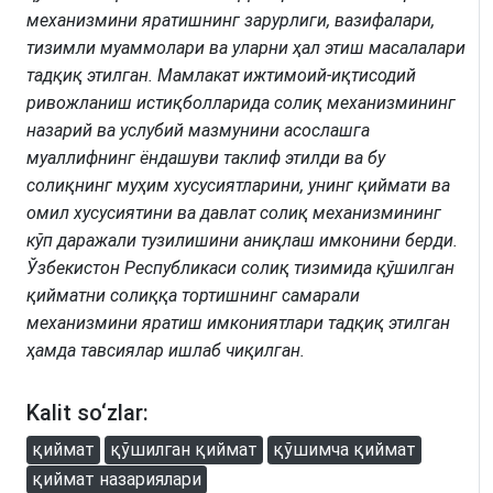
механизмини яратишнинг зарурлиги, вазифалари,
тизимли муаммолари ва уларни ҳал этиш масалалари
тадқиқ этилган. Мамлакат ижтимоий-иқтисодий
ривожланиш истиқболларида солиқ механизмининг
назарий ва услубий мазмунини асослашга
муаллифнинг ёндашуви таклиф этилди ва бу
солиқнинг муҳим хусусиятларини, унинг қиймати ва
омил хусусиятини ва давлат солиқ механизмининг
кўп даражали тузилишини аниқлаш имконини берди.
Ўзбекистон Республикаси солиқ тизимида қўшилган
қийматни солиққа тортишнинг самарали
механизмини яратиш имкониятлари тадқиқ этилган
ҳамда тавсиялар ишлаб чиқилган.
Kalit so‘zlar:
қиймат
қўшилган қиймат
қўшимча қиймат
қиймат назариялари