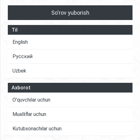
So'rov yuborish
Til
English
Русский
Uzbek
Axborot
O'quvchilar uchun
Mualliflar uchun
Kutubxonachilar uchun