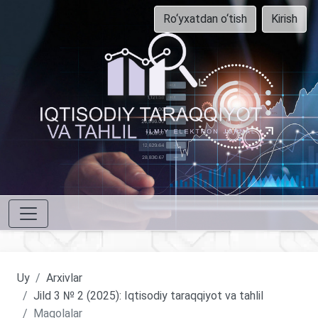
Ro‘yxatdan o‘tish
Kirish
Uy
Arxivlar
Jild 3 № 2 (2025): Iqtisodiy taraqqiyot va tahlil
Maqolalar