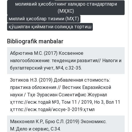
молиявий ҳисоботнинг халқаро стандартлари
(МҲХС)
миллий ҳисоблар тизими (МҲТ)
қўшилган қийматни солиққа тортиш
Bibliografik manbalar
Абрютина М.С. (2017) Косвенное
налогообложение: тенденции развития// Налоги и
бухгалтерский учет, №4, с.32-35.
Зотиков Н.З. (2019) Добавленная стоимость:
практика обложения // Вестник Евразийской
науки / Тҳе Эурасиан Сcиентифиc Жоурнал
ҳттпс://есж.тодай №3, Том 11 / 2019, Но 3, Вол 11
ҳттпс://есж.тодай/иссуе-3-2019.ҳтмл
Макконелл К.Р., Брю С.Л. (2019) Экономикс.
М.:Дело и сервис, С.34.