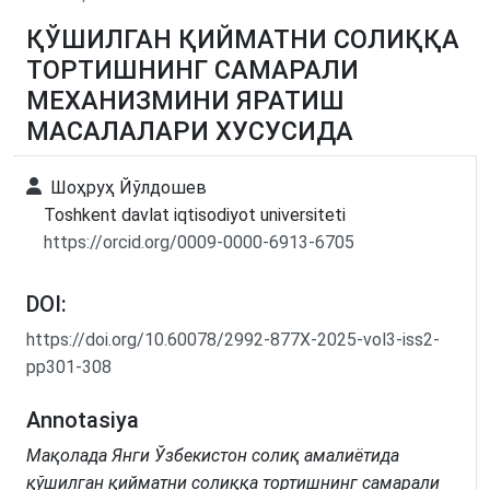
ҚЎШИЛГАН ҚИЙМАТНИ СОЛИҚҚА
ТОРТИШНИНГ САМАРАЛИ
МЕХАНИЗМИНИ ЯРАТИШ
МАСАЛАЛАРИ ХУСУСИДА
Шоҳруҳ Йўлдошев
Toshkent davlat iqtisodiyot universiteti
https://orcid.org/0009-0000-6913-6705
DOI:
https://doi.org/10.60078/2992-877X-2025-vol3-iss2-
pp301-308
Annotasiya
Мақолада Янги Ўзбекистон солиқ амалиётида
қўшилган қийматни солиққа тортишнинг самарали