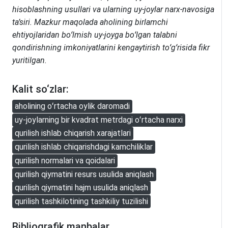
hisoblashning usullari va ularning uy-joylar narx-navosiga
ta’siri. Mazkur maqolada aholining birlamchi
ehtiyojlaridan boʻlmish uy-joyga boʻlgan talabni
qondirishning imkoniyatlarini kengaytirish toʻgʻrisida fikr
yuritilgan.
Kalit so‘zlar:
aholining oʻrtacha oylik daromadi
uy-joylarning bir kvadrat metrdagi oʻrtacha narxi
qurilish ishlab chiqarish xarajatlari
qurilish ishlab chiqarishdagi kamchiliklar
qurilish normalari va qoidalari
qurilish qiymatini resurs usulida aniqlash
qurilish qiymatini hajm usulida aniqlash
qurilish tashkilotining tashkiliy tuzilishi
Bibliografik manbalar