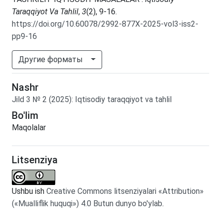
Taraqqiyot Va Tahlil
,
3
(2), 9-16.
https://doi.org/10.60078/2992-877X-2025-vol3-iss2-
pp9-16
Другие форматы
Nashr
Jild
3
№
2
(2025)
:
Iqtisodiy taraqqiyot va tahlil
Bo'lim
Maqolalar
Litsenziya
Ushbu ish
Creative Commons litsenziyalari «Attribution»
(«Mualliflik huquqi») 4.0 Butun dunyo bo'ylab
.