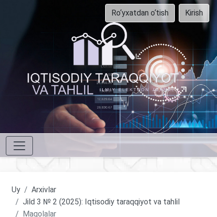
Ro‘yxatdan o‘tish
Kirish
Uy
Arxivlar
Jild 3 № 2 (2025): Iqtisodiy taraqqiyot va tahlil
Maqolalar