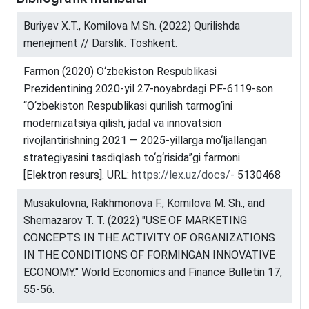
Buriyev Х.Т., Komilova M.Sh. (2022) Qurilishda
menejment // Darslik. Toshkent.
Farmon (2020) O‘zbekiston Respublikasi
Prezidentining 2020-yil 27-noyabrdagi PF-6119-son
“O‘zbekiston Respublikasi qurilish tarmog‘ini
modernizatsiya qilish, jadal va innovatsion
rivojlantirishning 2021 — 2025-yillarga mo‘ljallangan
strategiyasini tasdiqlash to‘g‘risida”gi farmoni
[Elektron resurs]. URL:
https://lex.uz/docs/-
5130468
Musakulovna, Rakhmonova F., Komilova M. Sh., and
Shernazarov T. T. (2022) "USE OF MARKETING
CONCEPTS IN THE ACTIVITY OF ORGANIZATIONS
IN THE CONDITIONS OF FORMINGAN INNOVATIVE
ECONOMY." World Economics and Finance Bulletin 17,
55-56.