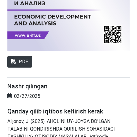
PDF
Nashr qilingan
02/27/2025
Qanday qilib iqtibos keltirish kerak
Alijonov, J. (2025). AHOLINI UY-JOYGA BOʻLGAN
TALABINI QONDIRISHDA QURILISH SOHASIDAGI
TASHKILIY-IQTISODIY MASALALAR .
Iqtisodiy