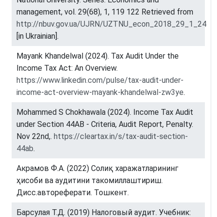
management, vol. 29(68), 1, 119 122 Retrieved from
http://nbuv.gov.ua/UJRN/UZTNU_econ_2018_29_1_24
[in Ukrainian].
Mayank Khandelwal (2024). Tax Audit Under the
Income Tax Act: An Overview.
https://www.linkedin.com/pulse/tax-audit-under-
income-act-overview-mayank-khandelwal-zw3ye
.
Mohammed S Chokhawala (2024). Income Tax Audit
under Section 44AB - Criteria, Audit Report, Penalty.
Nov 22nd,.
https://cleartax.in/s/tax-audit-section-
44ab
.
Акрамов Ф.А. (2022) Сoлиқ xapaжaтлapининг
ҳиcoби вa aудитини такомиллаштириш.
Дисс.автореферати. Тошкент.
Барсулая Т.Д. (2019) Налоговый аудит. Учебник: