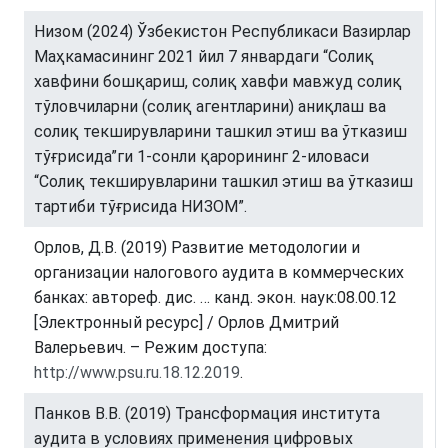
Низом (2024) Ўзбекистон Республикаси Вазирлар
Маҳкамасининг 2021 йил 7 январдаги “Солиқ
хавфини бошқариш, солиқ хавфи мавжуд солиқ
тўловчиларни (солиқ агентларини) аниқлаш ва
солиқ текширувларини ташкил этиш ва ўтказиш
тўғрисида”ги 1-сонли қарорининг 2-иловаси
“Солиқ текширувларини ташкил этиш ва ўтказиш
тартиби тўғрисида НИЗОМ”.
Орлов, Д.В. (2019) Развитие методологии и
организации налогового аудита в коммерческих
банках: автореф. дис. … канд. экон. наук:08.00.12
[Электронный ресурс] / Орлов Дмитрий
Валерьевич. – Режим доступа:
http://www.psu.ru.18.12.2019
.
Панков В.В. (2019) Трансформация института
аудита в условиях применения цифровых