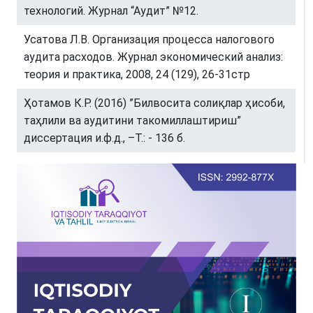
технологий. Журнал “Аудит” №12.
Усатова Л.В. Организация процесса налогового
аудита расходов. Журнал экономический анализ:
теория и практика, 2008, 24 (129), 26-31стр
Ҳотамов К.Р. (2016) ”Билвосита солиқлар ҳисоби,
таҳлили ва аудитини такомиллаштириш”
диссертация и.ф.д., –Т.: - 136 б.