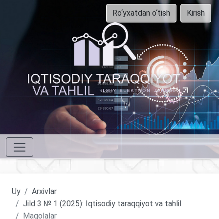
Ro‘yxatdan o‘tish
Kirish
Uy
Arxivlar
Jild 3 № 1 (2025): Iqtisodiy taraqqiyot va tahlil
Maqolalar