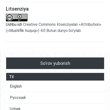
Litsenziya
Ushbu ish
Creative Commons litsenziyalari «Attribution»
(«Mualliflik huquqi») 4.0 Butun dunyo bo'ylab
.
So'rov yuborish
Til
English
Русский
Uzbek