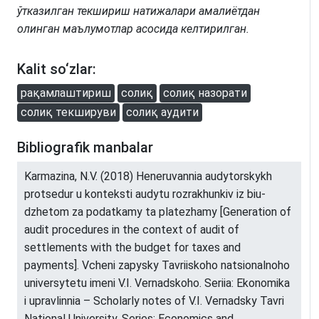
ўтказилган текшириш натижалари амалиётдан
олинган маълумотлар асосида келтирилган.
Kalit so‘zlar:
рақамлаштириш
солиқ
солиқ назорати
солиқ текшируви
солиқ аудити
Bibliografik manbalar
Karmazina, N.V. (2018) Heneruvannia audytorskykh
protsedur u konteksti audytu rozrakhunkiv iz biu-
dzhetom za podatkamy ta platezhamy [Generation of
audit procedures in the context of audit of
settlements with the budget for taxes and
payments]. Vcheni zapysky Tavriiskoho natsionalnoho
universytetu imeni V.I. Vernadskoho. Seriia: Ekonomika
i upravlinnia – Scholarly notes of V.I. Vernadsky Tavri
National University. Series: Economics and