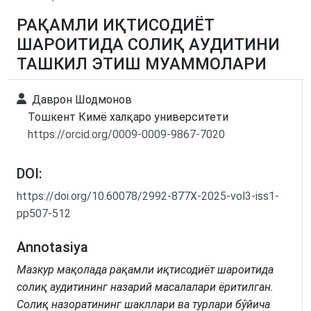
РАҚАМЛИ ИҚТИСОДИЁТ
ШАРОИТИДА СОЛИҚ АУДИТИНИ
ТАШКИЛ ЭТИШ МУАММОЛАРИ
Даврон Шодмонов
Тошкент Кимё халқаро университети
https://orcid.org/0009-0009-9867-7020
DOI:
https://doi.org/10.60078/2992-877X-2025-vol3-iss1-
pp507-512
Annotasiya
Мазкур
мақолада рақамли иқтисодиёт шароитида
солиқ аудитининг назарий
масалалари ёритилган.
Солиқ назоратининг шакллари ва турлари бўйича