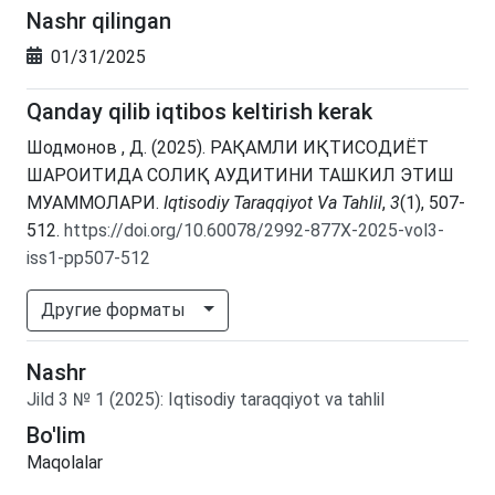
Nashr qilingan
01/31/2025
Qanday qilib iqtibos keltirish kerak
Шодмонов , Д. (2025). РАҚАМЛИ ИҚТИСОДИЁТ
ШАРОИТИДА СОЛИҚ АУДИТИНИ ТАШКИЛ ЭТИШ
МУАММОЛАРИ.
Iqtisodiy Taraqqiyot Va Tahlil
,
3
(1), 507-
512.
https://doi.org/10.60078/2992-877X-2025-vol3-
iss1-pp507-512
Другие форматы
Nashr
Jild
3
№
1
(2025)
:
Iqtisodiy taraqqiyot va tahlil
Bo'lim
Maqolalar