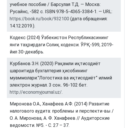
учебное пособие / Барсулая Т.Д. — Москв:
Русайнс, -582 с. ISBN 978-5-4365-3384-1. — URL:
https://book.ru/book/932100
(дата обращения:
14.12.2019.).
Кодекс (2024) Ўзбекистон Республикасининг
янги таҳрирдаги Солиқ кодекси. ЎРҚ-599, 2019-
йил 30-декабрь.
Курбанов З.Н. (2020) Рақамли иқтисодиёт
шароитида бухгалтерия ҳисобининг
муаммолари.”Логостика ва иқтисодиёт” илмий
электрон журнал. 3 сон.. 96-102 бет.
http://economyjournal.uz/
.
Миронова О.А., Ханафеев А.Ф. (2014) Развитие
налогового аудита: проблемы и перспекти-вы /
О. А. Миронова, А. Ф. Ханафеев // Аудиторские
ведомости. №5. - С. 27 – 37.