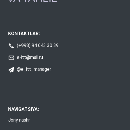
KONTAKTLAR:
(+998) 94 643 30 39
e-itt@mail.ru
@e_itt_manager
NAVIGATSIYA:
Joriy nashr