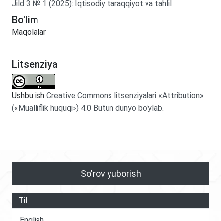
Jild
3
№
1
(2025)
:
Iqtisodiy taraqqiyot va tahlil
Bo'lim
Maqolalar
Litsenziya
Ushbu ish
Creative Commons litsenziyalari «Attribution»
(«Mualliflik huquqi») 4.0 Butun dunyo bo'ylab
.
So'rov yuborish
Til
English