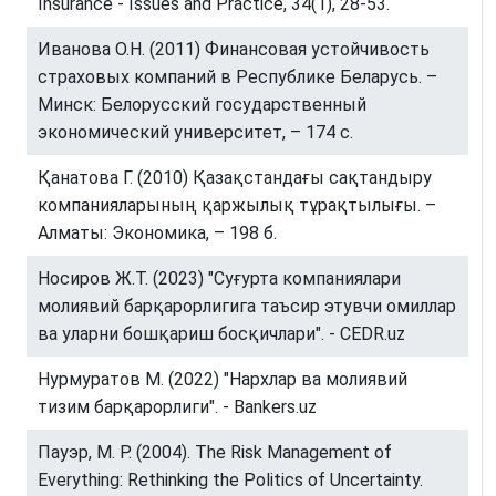
Insurance - Issues and Practice, 34(1), 28-53.
Иванова О.Н. (2011) Финансовая устойчивость
страховых компаний в Республике Беларусь. –
Минск: Белорусский государственный
экономический университет, – 174 с.
Қанатова Г. (2010) Қазақстандағы сақтандыру
компанияларының қаржылық тұрақтылығы. –
Алматы: Экономика, – 198 б.
Носиров Ж.Т. (2023) "Суғурта компаниялари
молиявий барқарорлигига таъсир этувчи омиллар
ва уларни бошқариш босқичлари". - CEDR.uz
Нурмуратов М. (2022) "Нархлар ва молиявий
тизим барқарорлиги". - Bankers.uz
Пауэр, М. Р. (2004). The Risk Management of
Everything: Rethinking the Politics of Uncertainty.