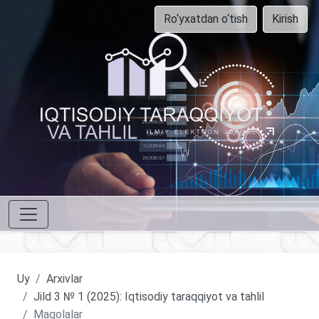
Ro‘yxatdan o‘tish
Kirish
Uy
Arxivlar
Jild 3 № 1 (2025): Iqtisodiy taraqqiyot va tahlil
Maqolalar