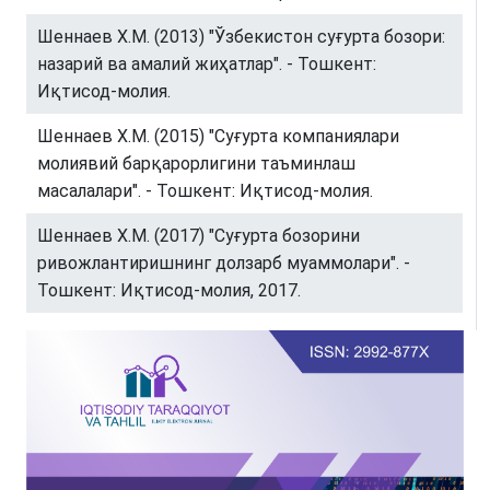
Шеннаев Х.М. (2013) "Ўзбекистон суғурта бозори:
назарий ва амалий жиҳатлар". - Тошкент:
Иқтисод-молия.
Шеннаев Х.М. (2015) "Суғурта компаниялари
молиявий барқарорлигини таъминлаш
масалалари". - Тошкент: Иқтисод-молия.
Шеннаев Х.М. (2017) "Суғурта бозорини
ривожлантиришнинг долзарб муаммолари". -
Тошкент: Иқтисод-молия, 2017.