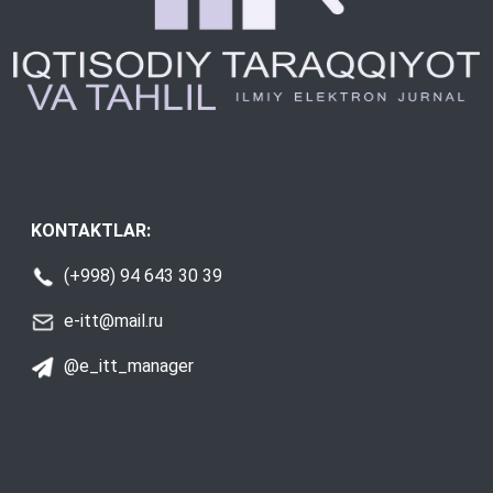
KONTAKTLAR:
(+998) 94 643 30 39
e-itt@mail.ru
@e_itt_manager