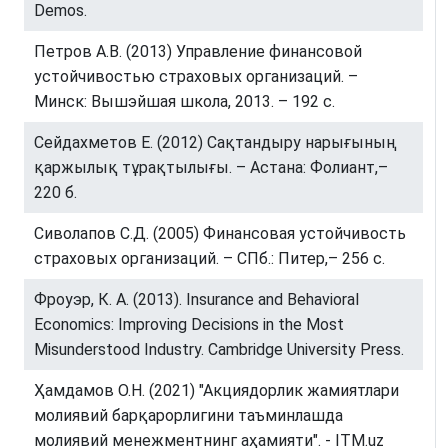
Demos.
Петров А.В. (2013) Управление финансовой
устойчивостью страховых организаций. –
Минск: Вышэйшая школа, 2013. – 192 с.
Сейдахметов Е. (2012) Сақтандыру нарығының
қаржылық тұрақтылығы. – Астана: Фолиант,–
220 б.
Сиволапов С.Д. (2005) Финансовая устойчивость
страховых организаций. – СПб.: Питер,– 256 с.
Фроуэр, К. А. (2013). Insurance and Behavioral
Economics: Improving Decisions in the Most
Misunderstood Industry. Cambridge University Press.
Ҳамдамов О.Н. (2021) "Акциядорлик жамиятлари
молиявий барқарорлигини таъминлашда
молиявий менежментнинг аҳамияти". - ITM.uz