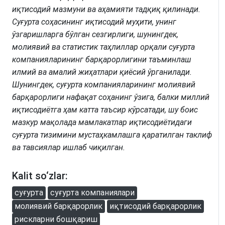
иқтисодий мазмуни ва аҳамияти тадқиқ қилинади.
Суғурта соҳасининг иқтисодий муҳити, унинг
ўзгаришларга бўлган сезгирлиги, шунингдек,
молиявий ва статистик таҳлиллар орқали суғурта
компанияларининг барқарорлигини таъминлаш
илмий ва амалий жиҳатлари қиёсий ўрганилади.
Шунингдек, суғурта компанияларининг молиявий
барқарорлиги нафақат соҳанинг ўзига, балки миллий
иқтисодиётга ҳам катта таъсир кўрсатади, шу боис
мазкур мақолада мамлакатлар иқтисодиётидаги
суғурта тизимини мустаҳкамлашга қаратилган таклиф
ва тавсиялар ишлаб чиқилган.
Kalit so‘zlar:
суғурта
суғурта компаниялари
молиявий барқарорлик
иқтисодий барқарорлик
рискларни бошқариш