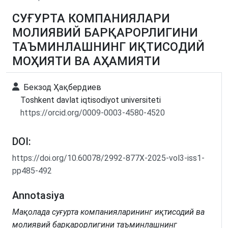
СУҒУРТА КОМПАНИЯЛАРИ
МОЛИЯВИЙ БАРҚАРОРЛИГИНИ
ТАЪМИНЛАШНИНГ ИҚТИСОДИЙ
МОҲИЯТИ ВА АҲАМИЯТИ
Бекзод Ҳақбердиев
Toshkent davlat iqtisodiyot universiteti
https://orcid.org/0009-0003-4580-4520
DOI:
https://doi.org/10.60078/2992-877X-2025-vol3-iss1-
pp485-492
Annotasiya
Мақолада суғурта компанияларининг иқтисодий ва
молиявий барқарорлигини таъминлашнинг