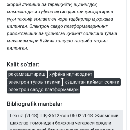
жорий этилиши ва тараққиёти, шунингдек,
мамлакатдаги хуфёна иқтисодиётни қисқартириш
учун таклиф этилаётган чора-тадбирлар муҳокама
қилинган. Электрон савдо платформаларининг
ривожланиши ва қўшилган қиймат солиғини тўлаш
механизмлари бўйича халқаро тажриба таҳлил
қилинган.
Kalit so‘zlar:
рақамлаштириш
хуфёна иқтисодиёт
электрон тўлов тизими
қўшилган қиймат солиғи
электрон савдо платформалари
Bibliografik manbalar
Lex.uz. (2018). ПҚ-3512-сон 06.02.2018. Жисмоний
шахслар томонидан божхона чегараси орқали