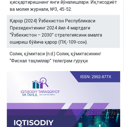
қисқартиришнинг янги йўналишлари. Иқтисодиёт
ва молия журнали, №3, 45-52.
Қарор (2024) Ўзбекистон Республикаси
Президентининг 2024 йил 4 мартдаги
“Ўзбекистон – 2030” стратегиясини амалга
ошириш бўйича қарор (ПҚ-109-сон).
Солиқ қўмитаси (n.d.) Солиқ қўмитасининг
“Фискал таҳлиллар” телеграм гуруҳи.