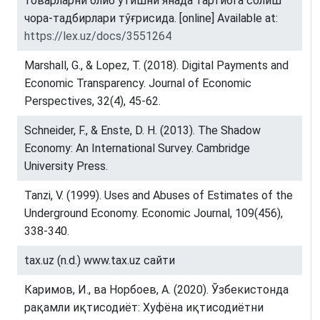
товарларни олиб ўтишни янада тартибга солиш
чора-тадбирлари тўғрисида. [online] Available at:
https://lex.uz/docs/3551264
Marshall, G., & Lopez, T. (2018). Digital Payments and
Economic Transparency. Journal of Economic
Perspectives, 32(4), 45-62.
Schneider, F., & Enste, D. H. (2013). The Shadow
Economy: An International Survey. Cambridge
University Press.
Tanzi, V. (1999). Uses and Abuses of Estimates of the
Underground Economy. Economic Journal, 109(456),
338-340.
tax.uz (n.d.) www.tax.uz сайти
Каримов, И., ва Норбоев, А. (2020). Ўзбекистонда
рақамли иқтисодиёт: Хуфёна иқтисодиётни