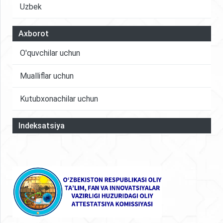
Uzbek
Axborot
O'quvchilar uchun
Mualliflar uchun
Kutubxonachilar uchun
Indeksatsiya