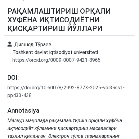
РАҚАМЛАШТИРИШ ОРҚАЛИ
ХУФЁНА ИҚТИСОДИЁТНИ
ҚИСҚАРТИРИШ ЙЎЛЛАРИ
Дилшод Тўраев
Toshkent davlat iqtisodiyot universiteti
https://orcid.org/0009-0007-9421-8965
DOI:
https://doi.org/10.60078/2992-877X-2025-vol3-iss1-
pp433-438
Annotasiya
Мазкур мақолада рақамлаштириш орқали хуфёна
иқтисодиёт кўламини қисқартириш масалалари
таҳлил қилинган. Электрон тўлов тизимларининг