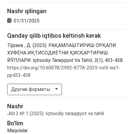
Nashr qilingan
01/31/2025
Qanday qilib iqtibos keltirish kerak
Тўраев , Д. (2025). РАҚАМЛАШТИРИШ ОРҚАЛИ
ХУФЁНА ИҚТИСОДИЁТНИ ҚИСҚАРТИРИШ
ЙЎЛЛАРИ.
Iqtisodiy Taraqqiyot Va Tahlil
,
3
(1), 433-438.
https://doi.org/10.60078/2992-877X-2025-vol3-iss1-
pp433-438
Другие форматы
Nashr
Jild
3
№
1
(2025)
:
Iqtisodiy taraqqiyot va tahlil
Bo'lim
Maqolalar