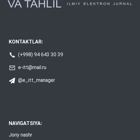
KONTAKTLAR:
(+998) 94 643 30 39
e-itt@mail.ru
@e_itt_manager
NAVIGATSIYA:
Joriy nashr