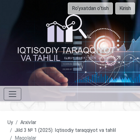
Ro‘yxatdan o‘tish
Kirish
Uy
Arxivlar
Jild 3 № 1 (2025): Iqtisodiy taraqqiyot va tahlil
Maqolalar