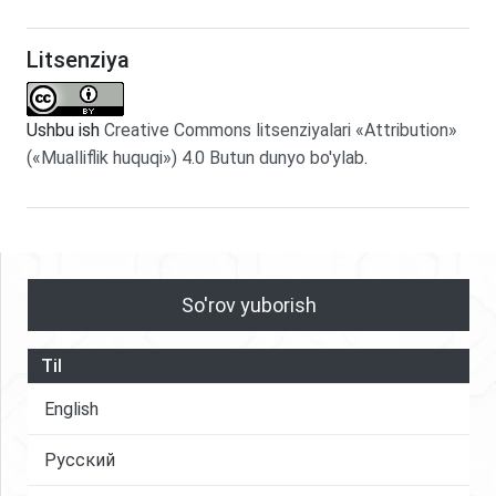
Litsenziya
Ushbu ish
Creative Commons litsenziyalari «Attribution»
(«Mualliflik huquqi») 4.0 Butun dunyo bo'ylab
.
So'rov yuborish
Til
English
Русский