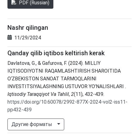
PDF (Russian)
Nashr qilingan
11/29/2024
Qanday qilib iqtibos keltirish kerak
Davlatova, G., & Gafurova, F. (2024). MILLIY
IQTISODIYOTNI RAQAMLASHTIRISH SHAROITIDA
O‘ZBEKISTON SANOAT TARMOQLARINI
INVESTITSIYALASHNING USTUVOR YO’NALISHLARI .
Iqtisodiy Taraqqiyot Va Tahlil
,
2
(11), 432-439.
https://doi.org/10.60078/2992-877X-2024-vol2-iss11-
pp432-439
Другие форматы