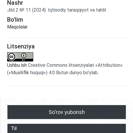
Nashr
Jild
2
№
11
(2024)
:
Iqtisodiy taraqqiyot va tahlil
Bo'lim
Maqolalar
Litsenziya
Ushbu ish
Creative Commons litsenziyalari «Attribution»
(«Mualliflik huquqi») 4.0 Butun dunyo bo'ylab
.
So'rov yuborish
Til