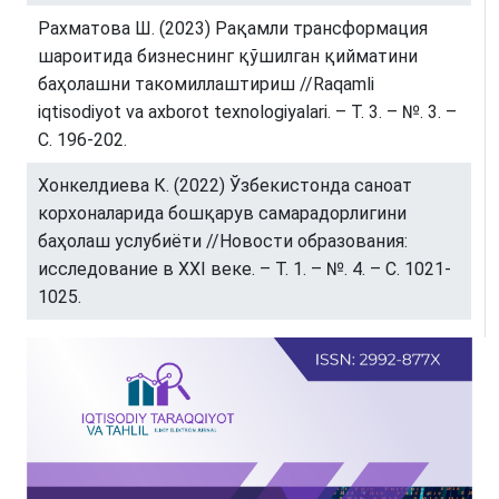
Рахматова Ш. (2023) Рақамли трансформация
шароитида бизнеснинг қўшилган қийматини
баҳолашни такомиллаштириш //Raqamli
iqtisodiyot va axborot texnologiyalari. – Т. 3. – №. 3. –
С. 196-202.
Хонкелдиева К. (2022) Ўзбекистонда саноат
корхоналарида бошқарув самарадорлигини
баҳолаш услубиёти //Новости образования:
исследование в XXI веке. – Т. 1. – №. 4. – С. 1021-
1025.