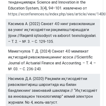
тенденциялари. Science and Innovation in the
Education System, 3(4), 94–101. извлечено от
https://econferences.ru/index.php/sies/article/view/1406
Касимов А. (2022) Саноат 4.0 нинг ривожланиши
ва унинг иқтисодиётни рақамлаштиришдаги
ўрни //Raqamli iqtisodiyot va axborot texnologiyalari.
– Т. 2. – №. 3. – С. 129-135.
Маматкулов Т. Д. (2024) Саноат 4.0 мамлакат
иқтисодий ривожланишининг асоси //Scientific
Journal of Actuarial Finance and Accounting. – Т. 4. –
№. 03. – С. 236-243.
Насимов Д.А. (2020) Рақамли иқтисодиётни
ривожлантириш шароитида иш билан
бандликнинг замонавий шакллари // “Иқтисодиёт
ва инновацион технологиялар” илмий электрон
журнали. No 4, июль-август.