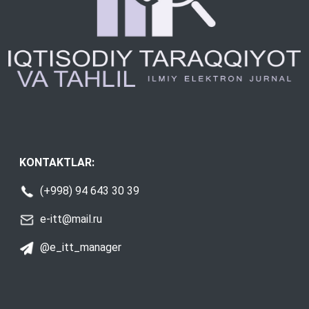
KONTAKTLAR:
(+998) 94 643 30 39
e-itt@mail.ru
@e_itt_manager