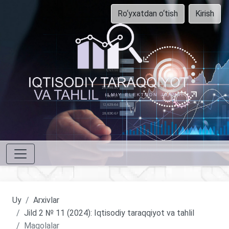
Ro‘yxatdan o‘tish
Kirish
Uy
Arxivlar
Jild 2 № 11 (2024): Iqtisodiy taraqqiyot va tahlil
Maqolalar