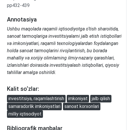
pp432-439
Annotasiya
Ushbu maqolada raqamli iqtisodiyotga o‘tish sharoitida,
sanoat tarmoqlariga investitsiyalarni jalb etish istiqbollari
va imkoniyatlari, raqamli texnologiyalardan foydalangan
holda sanoat tarmoqlarini rivojlantirish, bu borada
mahalliy va xorijiy olimlarning ilmiy-nazariy qarashlari,
izlanishlari doirasida investitsiyalash istiqbollari, qiyosiy
tahlillar amalga oshirildi.
Kalit so‘zlar:
investitsiya, raqamlashtirish
imkoniyat
jalb qilish
samaradorlik imkoniyatlari
sanoat korxonlari
milliy iqtisodiyot
Bibliografik manbalar