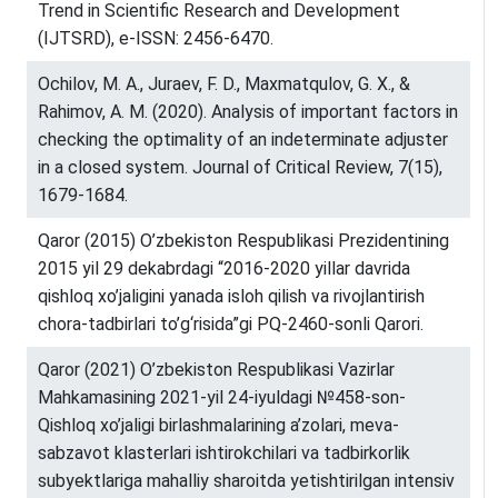
Trend in Scientific Research and Development
(IJTSRD), e-ISSN: 2456-6470.
Ochilov, M. A., Juraev, F. D., Maxmatqulov, G. X., &
Rahimov, A. M. (2020). Analysis of important factors in
checking the optimality of an indeterminate adjuster
in a closed system. Journal of Critical Review, 7(15),
1679-1684.
Qaror (2015) О’zbеkistоn Rеspublikаsi Prеzidеntining
2015 yil 29 dеkаbrdаgi “2016-2020 yillаr dаvridа
qishlоq xо’jаligini yаnаdа islоh qilish vа rivоjlаntirish
chоrа-tаdbirlаri tо’g‘risidа”gi PQ-2460-sоnli Qаrоri.
Qaror (2021) О’zbеkistоn Rеspublikаsi Vаzirlаr
Mаhkаmаsining 2021-yil 24-iyuldаgi №458-sоn-
Qishlоq xо’jаligi birlаshmаlаrining а’zоlаri, mеvа-
sаbzаvоt klаstеrlаri ishtirоkchilаri vа tаdbirkоrlik
subyеktlаrigа mаhаlliy shаrоitdа yеtishtirilgаn intеnsiv