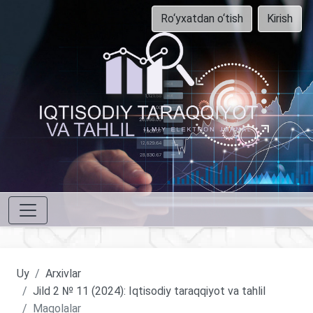
Ro‘yxatdan o‘tish
Kirish
Uy
Arxivlar
Jild 2 № 11 (2024): Iqtisodiy taraqqiyot va tahlil
Maqolalar