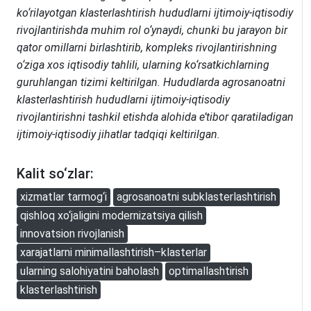
ko‘rilayotgan klasterlashtirish hududlarni ijtimoiy-iqtisodiy
rivojlantirishda muhim rol o‘ynaydi, chunki bu jarayon bir
qator omillarni birlashtirib, kompleks rivojlantirishning
o‘ziga xos iqtisodiy tahlili, ularning ko‘rsatkichlarning
guruhlangan tizimi keltirilgan. Hududlarda agrosanoatni
klasterlashtirish hududlarni ijtimoiy-iqtisodiy
rivojlantirishni tashkil etishda alohida e’tibor qaratiladigan
ijtimoiy-iqtisodiy jihatlar tadqiqi keltirilgan.
Kalit so‘zlar:
xizmatlar tarmog‘i
agrosanoatni subklasterlashtirish
qishloq xo‘jaligini modernizatsiya qilish
innovatsion rivojlanish
xarajatlarni minimallashtirish–klasterlar
ularning salohiyatini baholash
optimallashtirish
klasterlashtirish