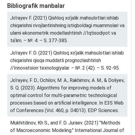
Bibliografik manbalar
Jo‘rayev F. (2021) Qishloq xo‘jalik mahsulotlari ishlab
chiqarishni rivojlantirishning istiqboldagi muammolari va
ularni ekonometrik modellashtirish //Iqtisodiyot va
taʼlim. – №. 4. – S. 377-385.
Jo‘rayev F. D. (2021) Qishloq xo‘jalik mahsulotlari ishlab
chiqarishni qisqa muddatli prognozlashtirish
//Innovatsion texnologiyalar. – №. 2 (42). – S. 92-95.
Jo‘rayev, F. D., Ochilov, M. A., Rakhimov, A. M., & Doliyev,
S. Q. (2023). Algorithms for improving models of
optimal control for multi-parametric technological
processes based on artificial intelligence. In E3S Web
of Conferences (Vol. 460, p. 04013). EDP Sciences.
Mukhitdinov, Kh S., and F. D. Juraev. (2021) "Methods
of Macroeconomic Modeling." International Journal of