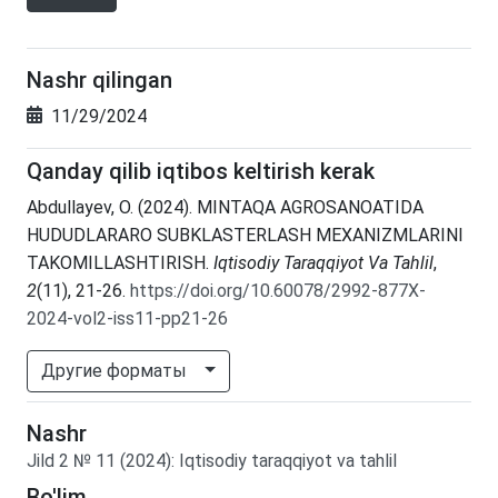
Nashr qilingan
11/29/2024
Qanday qilib iqtibos keltirish kerak
Abdullayev, O. (2024). MINTAQA AGROSANOATIDA
HUDUDLARARO SUBKLASTERLASH MEXANIZMLARINI
TAKOMILLASHTIRISH.
Iqtisodiy Taraqqiyot Va Tahlil
,
2
(11), 21-26.
https://doi.org/10.60078/2992-877X-
2024-vol2-iss11-pp21-26
Другие форматы
Nashr
Jild
2
№
11
(2024)
:
Iqtisodiy taraqqiyot va tahlil
Bo'lim