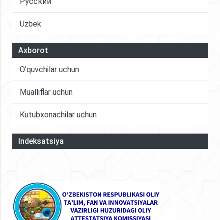
Русский
Uzbek
Axborot
O'quvchilar uchun
Mualliflar uchun
Kutubxonachilar uchun
Indeksatsiya