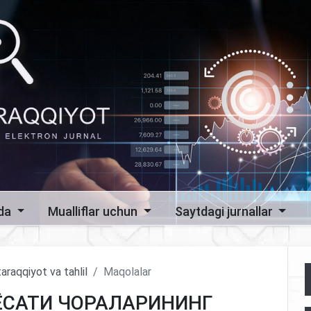
zda
Mualliflar uchun
Saytdagi jurnallar
araqqiyot va tahlil
Maqolalar
ИЁСАТИ ЧОРАЛАРИНИНГ