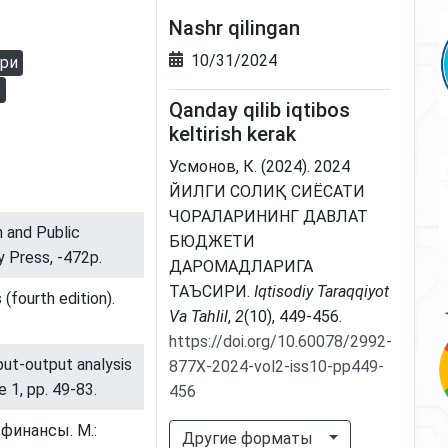
Nashr qilingan
10/31/2024
ари
р
Qanday qilib iqtibos
keltirish kerak
Усмонов, К. (2024). 2024
ЙИЛГИ СОЛИҚ СИЁСАТИ
ЧОРАЛАРИНИНГ ДАВЛАТ
n and Public
БЮДЖЕТИ
y Press, -472p.
ДАРОМАДЛАРИГА
ТАЪСИРИ.
Iqtisodiy Taraqqiyot
fourth edition).
Va Tahlil
,
2
(10), 449-456.
https://doi.org/10.60078/2992-
put-output analysis
877X-2024-vol2-iss10-pp449-
 1, pp. 49-83.
456
финансы. М.:
Другие форматы