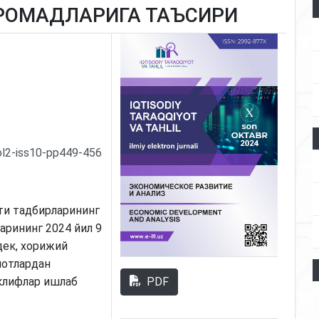
РОМАДЛАРИГА ТАЪСИРИ
ol2-iss10-pp449-456
ти тадбирларининг
рининг 2024 йил 9
дек, хорижий
мотлардан
PDF
клифлар ишлаб