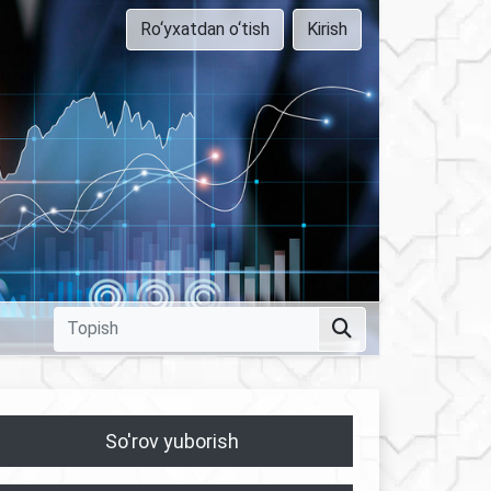
Ro‘yxatdan o‘tish
Kirish
So'rov yuborish