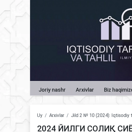
Joriy nashr
Arxivlar
Biz haqimi
Uy
Arxivlar
Jild 2 № 10 (2024): Iqtisodiy t
2024 ЙИЛГИ СОЛИҚ С