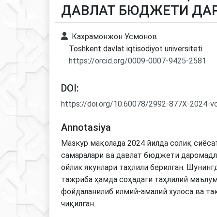
ДАВЛАТ БЮДЖЕТИ ДА
Кахрамонжон Усмонов
Toshkent davlat iqtisodiyot universiteti
https://orcid.org/0009-0007-9425-2581
DOI:
https://doi.org/10.60078/2992-877X-2024-v
Annotasiya
Мазкур мақолада 2024 йилда солиқ сиёса
самаралари ва давлат бюджети даромадла
ойлик якунлари таҳлили берилган. Шунинг
тажриба ҳамда соҳадаги таҳлилий маълу
фойдаланилиб илмий-амалий хулоса ва та
чиқилган.