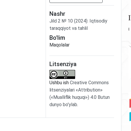
Nashr
Jild
2
№
10
(2024)
:
Iqtisodiy
taraqqiyot va tahlil
Bo'lim
Maqolalar
Litsenziya
Ushbu ish
Creative Commons
litsenziyalari «Attribution»
(«Mualliflik huquqi») 4.0 Butun
dunyo bo'ylab
.