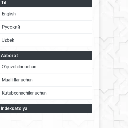
Til
English
Русский
Uzbek
Axborot
O'quvchilar uchun
Mualliflar uchun
Kutubxonachilar uchun
Indeksatsiya