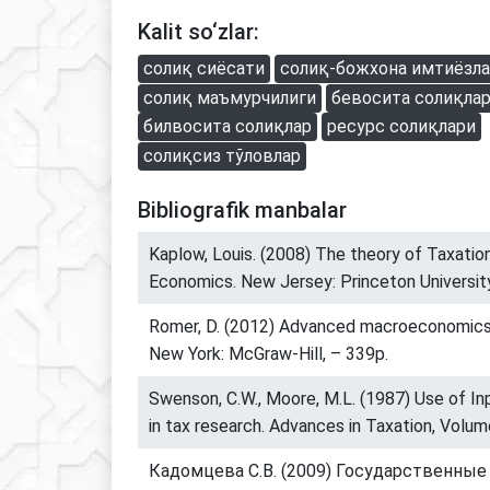
Kalit so‘zlar:
солиқ сиёсати
солиқ-божхона имтиёзл
солиқ маъмурчилиги
бевосита солиқла
билвосита солиқлар
ресурс солиқлари
солиқсиз тўловлар
Bibliografik manbalar
Kaplow, Louis. (2008) The theory of Taxatio
Economics. New Jersey: Princeton Universit
Romer, D. (2012) Advanced macroeconomics (
New York: McGraw-Hill, – 339p.
Swenson, C.W., Moore, M.L. (1987) Use of In
in tax research. Advances in Taxation, Volume
Кадомцева С.В. (2009) Государственные 