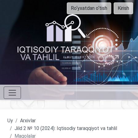
Ro‘yxatdan o‘tish
Kirish
Uy
Arxivlar
Jild 2 № 10 (2024): Iqtisodiy taraqqiyot va tahlil
Maqolalar