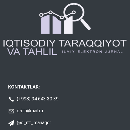
KONTAKTLAR:
(+998) 94 643 30 39
e-itt@mail.ru
@e_itt_manager