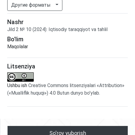
Другие форматы
Nashr
Jild
2
№
10
(2024)
:
Iqtisodiy taraqqiyot va tahlil
Bo'lim
Maqolalar
Litsenziya
Ushbu ish
Creative Commons litsenziyalari «Attribution»
(«Mualliflik huquqi») 4.0 Butun dunyo bo'ylab
.
So'rov yuborish