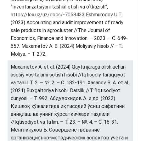
“Inventarizatsiyani tashkil etish va o‘tkazish”,
https://lex.uz/uz/docs/-7058433
Eshmurodov U.T.
(2023) Accounting and audit improvement of ready
sale products in agrocluster //The Journal of
Economics, Finance and Innovation. – 2023. – С. 649-
657. Muxametov A. B. (2024) Moliyaviy hisob // –T.:
Moliya. – Т. 272.
Muxametov A. et al. (2024) Qayta ijaraga olish uchun
asosiy vositalarni sotish hisobi //Iqtisodiy taraqqiyot
va tahlil. Т. 2. – №. 2. – С. 182-191. Xasanov B. A. et al.
(2021) Buxgalteriya hisobi. Darslik //T.:“Iqtisodiyot
dunyosi. – Т. 992. Абдувохидов А. и др. (2022)
Қишлоқ хўжалигида иқтисодий ўсиш сифатини
аниқлаш ва унинг кўрсаткичлари таҳлили
//Iqtisodiyot va taʼlim. – Т. 23. – №. 4. – С. 16-31.
Менгликулов Б. Совершенствование
организационно-методических аспектов учета и