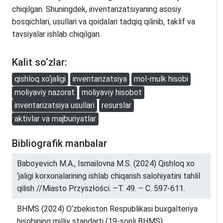
chiqilgan. Shuningdek, inventarizatsiyaning asosiy
bosqichlari, usullari va qoidalari tadqiq qilinib, taklif va
tavsiyalar ishlab chiqilgan.
Kalit so‘zlar:
qishloq xo‘jaligi
inventarizatsiya
mol-mulk hisobi
moliyaviy nazorat
moliyaviy hisobot
inventarizatsiya usullari
resurslar
aktivlar va majburiyatlar
Bibliografik manbalar
Baboyevich M.A., Ismailovna M.S. (2024) Qishloq xo
‘jaligi korxonalarining ishlab chiqarish salohiyatini tahlil
qilish //Miasto Przyszłości. –Т. 49. – С. 597-611.
BHMS (2024) O‘zbekiston Respublikasi buxgalteriya
hisobining milliy standarti (19-sonli BHMS)