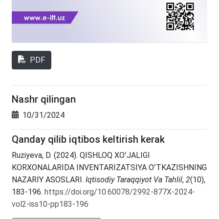
PDF
Nashr qilingan
10/31/2024
Qanday qilib iqtibos keltirish kerak
Ruziyeva, D. (2024). QISHLOQ XOʻJALIGI
KORXONALARIDA INVENTARIZATSIYA OʻTKAZISHNING
NAZARIY ASOSLARI.
Iqtisodiy Taraqqiyot Va Tahlil
,
2
(10),
183-196.
https://doi.org/10.60078/2992-877X-2024-
vol2-iss10-pp183-196