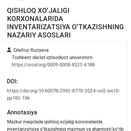
QISHLOQ XOʻJALIGI
KORXONALARIDA
INVENTARIZATSIYA OʻTKAZISHNING
NAZARIY ASOSLARI
Dilafruz Ruziyeva
Toshkent davlat iqtisodiyot universiteti
https://orcid.org/0009-0008-8323-6188
DOI:
https://doi.org/10.60078/2992-877X-2024-vol2-iss10-
pp183-196
Annotasiya
Mazkur maqolada qishloq xo‘jaligi korxonalarida
inventarizatsiya o‘tkazishning mazmuni va ahamiyati koʻrib