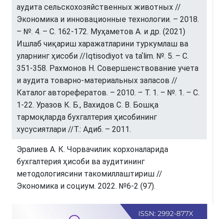
аудита сельскохозяйственных животных //
Экономика и инновационные технологии. – 2018.
– №. 4. – С. 162-172. Муҳаметов А. и др. (2021)
Ишлаб чиқариш харажатларини туркумлаш ва
уларнинг ҳисоби //Iqtisodiyot va taʼlim. №. 5. – С.
351-358. Рахмонов Н. Совершенствование учета
и аудита товарно-материальных запасов //
Каталог авторефератов. – 2010. – Т. 1. – №. 1. – С.
1-22. Уразов К. Б., Вахидов С. В. Бошқа
тармоқларда бухгалтерия ҳисобининг
хусусиятлари //Т.: Адиб. – 2011.
Эралиев А. К. Чорвачилик корхоналарида
бухгалтерия ҳисоби ва аудитининг
методологиясини такомиллаштириш //
Экономика и социум. 2022. №6-2 (97).