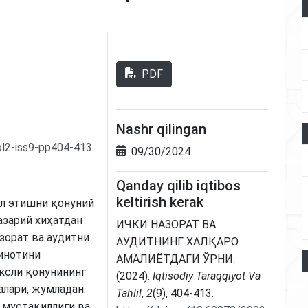
PDF
Nashr qilingan
ol2-iss9-pp404-413
09/30/2024
Qanday qilib iqtibos
keltirish kerak
ил этишни қонуний
азарий хиҳатдан
ИЧКИ НАЗОРАТ ВА
азорат ва аудитни
АУДИТНИНГ ХАЛҚАРО
инотини
АМАЛИЁТДАГИ ЎРНИ.
ксли қонунининг
(2024).
Iqtisodiy Taraqqiyot Va
алари, жумладан:
Tahlil
,
2
(9), 404-413.
 мустақиллиги ва