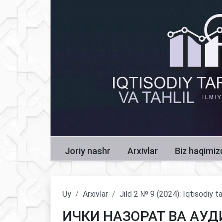
Joriy nashr
Arxivlar
Biz haqimi
Uy
Arxivlar
Jild 2 № 9 (2024): Iqtisodiy ta
ИЧКИ НАЗОРАТ ВА АУ