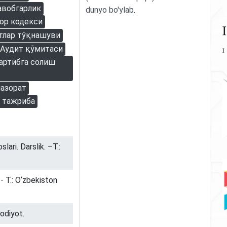
авобгарлик
dunyo bo'ylab
.
ор кодекси
тлар тўқнашуви
Аудит қўмитаси
артибга солиш
назорат
о тажриба
ari. Darslik. –T.:
 - T.: O‘zbеkiston
sodiyot.