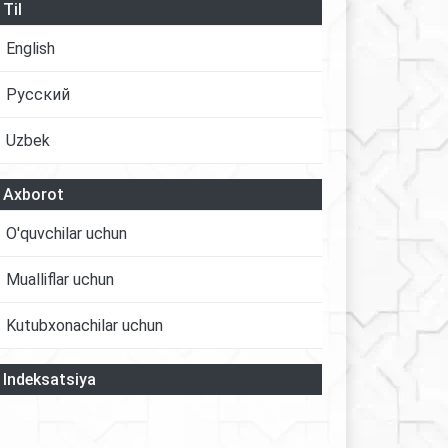
Til
English
Русский
Uzbek
Axborot
O'quvchilar uchun
Mualliflar uchun
Kutubxonachilar uchun
Indeksatsiya