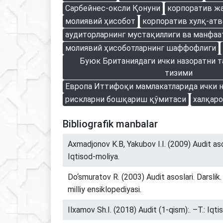
Сарбейнес-оксли Қонуни
корпоратив ж
молиявий ҳисобот
корпоратив хулқ-атв
аудиторларнинг мустақиллиги ва манфаа
молиявий ҳисоботларнинг шаффофлиги
Буюк Британиядаги ички назоратни т
тизими
Европа Иттифоқи мамлакатларида ички 
рискларни бошқариш қўмитаси
халқар
Bibliografik manbalar
Axmadjonov K.B, Yakubov I.I. (2009) Audit asosl
Iqtisod-moliya.
Do‘smuratov R. (2003) Audit asoslari. Darslik.
milliy ensiklopеdiyasi.
Ilxamov Sh.I. (2018) Audit (1-qism):. –T.: Iqti