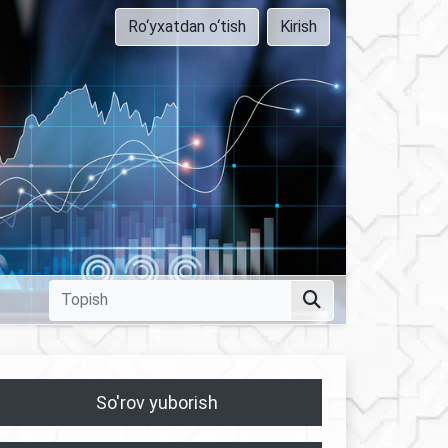
Ro‘yxatdan o‘tish
Kirish
So'rov yuborish