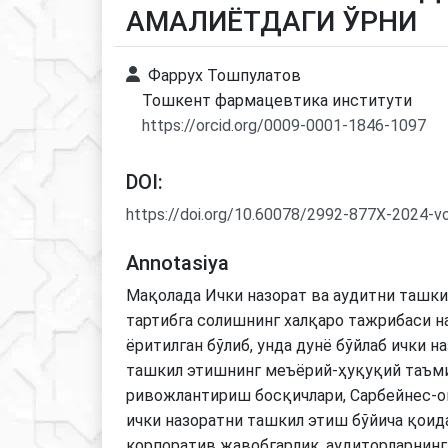
АМАЛИЁТДАГИ ЎРНИ
Фаррух Тошпулатов
Тошкент фармацевтика институти
https://orcid.org/0009-0001-1846-1097
DOI:
https://doi.org/10.60078/2992-877X-2024-v
Annotasiya
Мақолада Ички назорат ва аудитни ташк
тартибга солишнинг халқаро тажрибаси н
ёритилган бўлиб, унда дунё бўйлаб ички н
ташкил этишнинг меъёрий-ҳуқуқий таъм
ривожлантириш босқичлари, Сарбейнес-о
ички назоратни ташкил этиш бўйича қоид
корпоратив жавобгарлик, аудиторларнинг