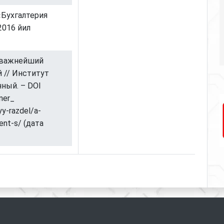
«Бухгалтерия
2016 йил
к важнейший
 // Институт
ный. – DOI
nner_
yy-razdel/a-
ent-s/ (дата