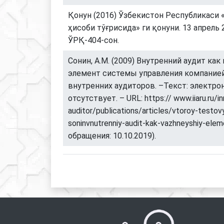
Қонун (2016) Ўзбекистон Республикаси 
ҳисоби тўғрисида» ги қонуни. 13 апрель 
ЎРҚ-404-сон.
Сонин, А.М. (2009) Внутренний аудит ка
элемент системы управления компанией
внутренних аудиторов. –Текст: электрон
отсутствует. – URL: https:// www.iiaru.ru/i
auditor/publications/articles/vtoroy-testov
soninvnutrenniy-audit-kak-vazhneyshiy-elem
обращения: 10.10.2019).