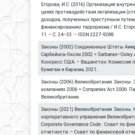
Егорова, И.С. (2016) Организация внутре
целях противодействия легализации (о
доходов, полученных преступным путем,
финансированию терроризма / И.С. Егоро
11. – С. 24–33. – ISSN 2227-9288.
Законы (2002) Соединенные Штаты Амер
Сарбейнса-Оксли 2002 = Sarbanes–Oxley A
Конгресс США. – Вашингтон: Комиссия 
бумагам и биржам, 2021.
Законы (2006) Великобритания. Законы. 
компаниях 2006 = Companies Act 2006: П
Великобритании.
Законы (2021) Великобритания. Законы.
корпоративного управления Великобрит
Corporate Governance Code : Совет по фи
отчетности. – Совет по финансовой отч