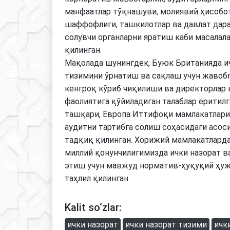
манфаатлар тўқнашуви, молиявий ҳисобо
шаффофлиги, ташкилотлар ва давлат дар
солувчи органларни яратиш каби масалал
қилинган.
Мақолада шунингдек, Буюк Британияда и
тизимини ўрнатиш ва сақлаш учун жавобг
кенгроқ кўриб чиқилиши ва директорлар
фаолиятига қўйиладиган талаблар ёритилг
ташқари, Европа Иттифоқи мамлакатларид
аудитни тартибга солиш соҳасидаги асос
тадқиқ қилинган. Хорижий мамлакатларда
миллий қонунчилигимизда ички назорат в
этиш учун мавжуд норматив-ҳуқуқий ҳу
таҳлил қилинган
Kalit so‘zlar:
ички назорат
ички назорат тизими
ичк