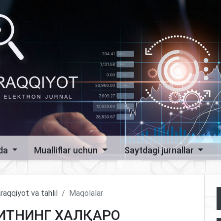
zda
Mualliflar uchun
Saytdagi jurnallar
raqqiyot va tahlil
Maqolalar
ДИТНИНГ ХАЛҚАРО