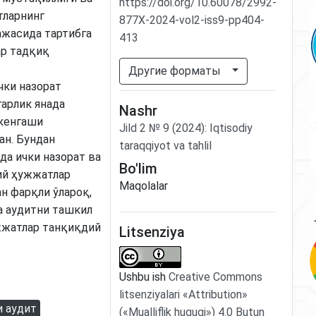
https://doi.org/10.60078/2992-
тларнинг
877X-2024-vol2-iss9-pp404-
ажасида тартибга
413
ар тадқиқ
Другие форматы
чки назорат
арлик янада
Nashr
 кенгаши
Jild
2
№
9
(2024)
:
Iqtisodiy
ан. Бундан
taraqqiyot va tahlil
а ички назорат ва
Bo'lim
ий ҳужжатлар
Maqolalar
н фарқли ўлароқ,
а аудитни ташкил
жжатлар танқиқдий
Litsenziya
Ushbu ish
Creative Commons
litsenziyalari «Attribution»
и аудит
(«Mualliflik huquqi») 4.0 Butun