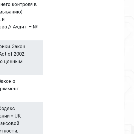
ннего контроля в
тмыванию)
 и
ва // Аудит. – №
ики. Закон
ct of 2002:
по ценным
Закон о
арламент
 Кодекс
ании = UK
нансовой
етности.